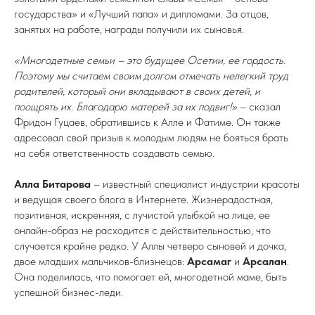
государства» и «Лучший папа» и дипломами. За отцов,
занятых на работе, награды получили их сыновья.
«Многодетные семьи – это будущее Осетии, ее гордость.
Поэтому мы считаем своим долгом отмечать нелегкий труд
родителей, который они вкладывают в своих детей, и
поощрять их. Благодарю матерей за их подвиг!»
– сказал
Фридон Гуцаев, обратившись к Алле и Фатиме. Он также
адресовал свой призыв к молодым людям не бояться брать
на себя ответственность создавать семью.
Алла Битарова
– известный специалист индустрии красоты
и ведущая своего блога в Интернете. Жизнерадостная,
позитивная, искренняя, с лучистой улыбкой на лице, ее
онлайн-образ не расходится с действительностью, что
случается крайне редко. У Аллы четверо сыновей и дочка,
двое младших мальчиков-близнецов:
Арсамаг
и
Арсалан
.
Она поделилась, что помогает ей, многодетной маме, быть
успешной бизнес-леди.