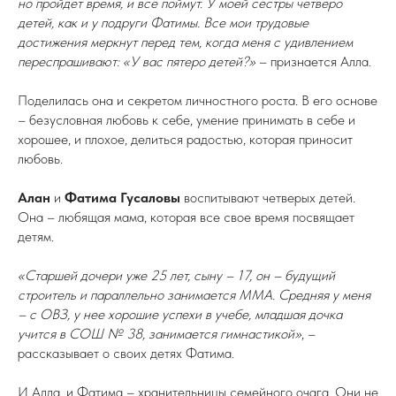
но пройдет время, и всё поймут. У моей сестры четверо
детей, как и у подруги Фатимы. Все мои трудовые
достижения меркнут перед тем, когда меня с удивлением
переспрашивают: «У вас пятеро детей?»
– признается Алла.
Поделилась она и секретом личностного роста. В его основе
– безусловная любовь к себе, умение принимать в себе и
хорошее, и плохое, делиться радостью, которая приносит
любовь.
Алан
и
Фатима Гусаловы
воспитывают четверых детей.
Она – любящая мама, которая все свое время посвящает
детям.
«Старшей дочери уже 25 лет, сыну – 17, он – будущий
строитель и параллельно занимается ММА. Средняя у меня
– с ОВЗ, у нее хорошие успехи в учебе, младшая дочка
учится в СОШ № 38, занимается гимнастикой»
, –
рассказывает о своих детях Фатима.
И Алла, и Фатима – хранительницы семейного очага. Они не