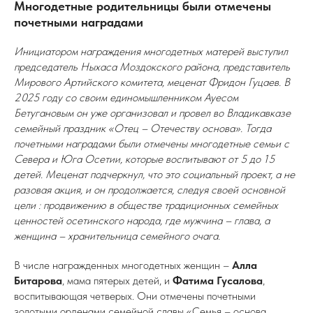
Многодетные родительницы были отмечены
почетными наградами
Инициатором награждения многодетных матерей выступил
председатель Ныхаса Моздокского района, представитель
Мирового Артийского комитета, меценат Фридон Гуцаев. В
2025 году со своим единомышленником Ауесом
Бетугановым он уже организовал и провел во Владикавказе
семейный праздник «Отец – Отечеству основа». Тогда
почетными наградами были отмечены многодетные семьи с
Севера и Юга Осетии, которые воспитывают от 5 до 15
детей. Меценат подчеркнул, что это социальный проект, а не
разовая акция, и он продолжается, следуя своей основной
цели : продвижению в обществе традиционных семейных
ценностей осетинского народа, где мужчина – глава, а
женщина – хранительница семейного очага.
В числе награжденных многодетных женщин –
Алла
Битарова
,
мама пятерых детей, и
Фатима Гусалова
,
воспитывающая четверых. Они отмечены почетными
золотыми орденами семейной славы «Семья – основа