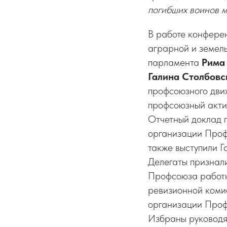
погибших воинов м
В работе конфере
аграрной и земел
парламента
Рима
Галина Столбовс
профсоюзного дви
профсоюзный акти
Отчетный доклад 
организации Про
также выступили Г
Делегаты признал
Профсоюза работн
ревизионной коми
организации Проф
Избраны руководя