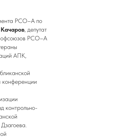
амента РСО–А по
 Качаров
, депутат
профсоюзов РСО–А
етераны
заций АПК,
убликанской
а конференции
низации
д контрольно-
анской
Дзагоева.
кой