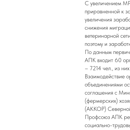
С увеличением МР
приравненной к з
увеличения зарабо
снижения миграци
ветеринарной сети,
поэтому и заработ
По данным первич
АПК входит 60 ор
– 7214 чел., из ни
Взаимодействие о
объединениями ос
соглашения с Мин
(фермерских) хозя
(АККОР) Северной
Профсоюз АПК рес
социально-трудов