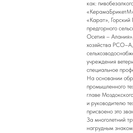
как: пивобезалко
«КерамаБрикетМ»,
«Карат», Горский 
предгорного сельс
Осетия – Алания»,
хозяйства РСО–А,
сельхозводоснабж
учреждения ветер
специальное профе
На основании обр
промышленного те
главе Моздокског
и руководителю т
присвоено это зва
За многолетний тр
нагрудным знако