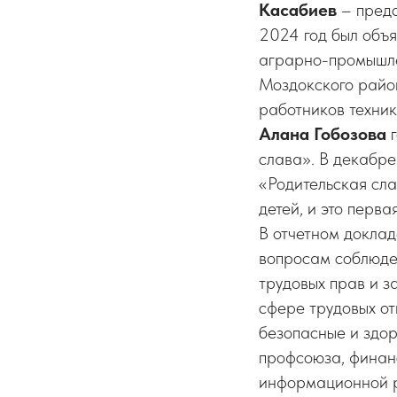
Касабиев
– предс
2024 год был объ
аграрно-промышле
Моздокского райо
работников техник
Алана Гобозова
г
слава». В декабр
«Родительская сла
детей, и это перв
В отчетном докла
вопросам соблюде
трудовых прав и з
сфере трудовых от
безопасные и здор
профсоюза, финан
информационной р