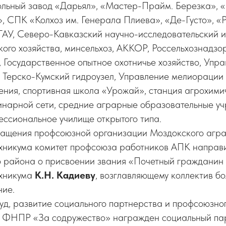
гольный завод «Дарьял», «Мастер-Прайм. Березка», 
 СПК «Колхоз им. Генерала Плиева», «Де-Густо», «
ГАУ, Северо-Кавказский научно-исследовательский ин
кого хозяйства, минсельхоз, АККОР, Россельхознадзо
 Государственное опытное охотничье хозяйство, Упра
 Терско-Кумский гидроузел, Управление мелиорации 
ения, спортивная школа «Урожай», станция агрохими
инарной сети, средние аграрные образовательные у
ссиональное училище открытого типа.
ащения профсоюзной организации Моздокского агр
хникума комитет профсоюза работников АПК направи
о района о присвоении звания «Почетный гражданин
ехникума
К.Н. Кадиеву
, возглавляющему коллектив бо
ние.
уд, развитие социального партнерства и профсоюзно
м ФНПР «За содружество» награжден социальный п