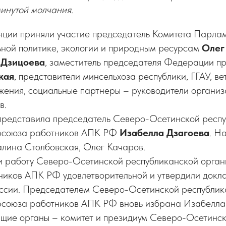
инутой молчания.
нции приняли участие председатель Комитета Парл
ьной политике, экологии и природным ресурсам
Олег
 Дзицоева
, заместитель председателя Федерации 
кая
, представители минсельхоза республики, ГГАУ, в
жения, социальные партнеры – руководители органи
в.
представила председатель Северо-Осетинской респ
фсоюза работников АПК РФ
Изабелла Дзагоева
. Н
алина Столбовская, Олег Качаров.
и работу Северо-Осетинской республиканской орга
иков АПК РФ удовлетворительной и утвердили докла
ссии. Председателем Северо-Осетинской республик
союза работников АПК РФ вновь избрана Изабелла 
щие органы – комитет и президиум Северо-Осетинс