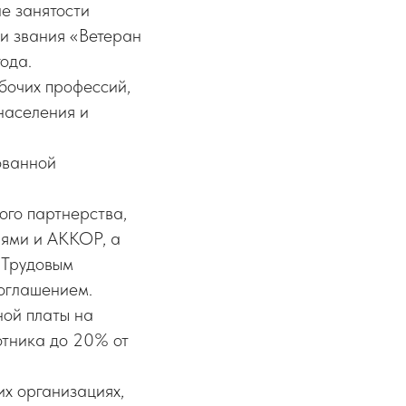
е занятости
ии звания «Ветеран
ода.
бочих профессий,
 населения и
ованной
ого партнерства,
лями и АККОР, а
с Трудовым
оглашением.
ной платы на
отника до 20% от
их организациях,