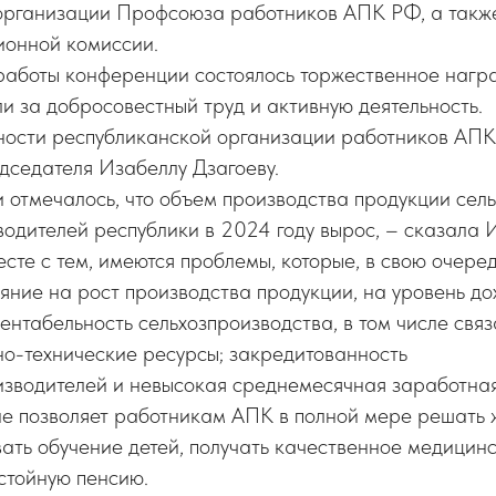
организации Профсоюза работников АПК РФ, а такж
ионной комиссии.
работы конференции состоялось торжественное нагр
и за добросовестный труд и активную деятельность.
ьности республиканской организации работников АПК
дседателя Изабеллу Дзагоеву.
отмечалось, что объем производства продукции сель
водителей республики в 2024 году вырос, – сказала
сте с тем, имеются проблемы, которые, в свою очере
яние на рост производства продукции, на уровень д
ентабельность сельхозпроизводства, в том числе свя
но-технические ресурсы; закредитованность
изводителей и невысокая среднемесячная заработная
не позволяет работникам АПК в полной мере решать
ать обучение детей, получать качественное медицин
стойную пенсию.