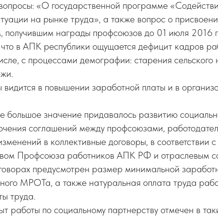
вопросы: «О государственной программе «Содействи
туации на рынке труда», а также вопрос о присвоен
, получившим награды профсоюзов до 01 июля 2016 г
 что в АПК республики ощущается дефицит кадров ра
числе, с процессами демографии: старения сельского
жи.
 видится в повышении заработной платы и в организ
де большое значение придавалось развитию социальн
ючения соглашений между профсоюзами, работодате
изменений в коллективные договоры, в соответствии 
авом Профсоюза работников АПК РФ и отраслевым с
оговорах предусмотрен размер минимальной заработ
нного МРОТа, а также натуральная оплата труда раб
ы труда.
т работы по социальному партнерству отмечен в так