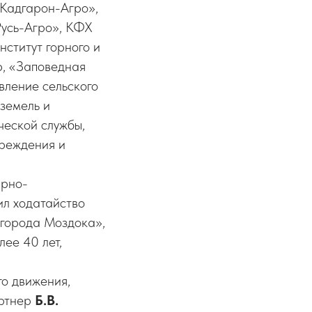
«Кадгарон-Агро»,
Русь-Агро», КФХ
ститут горного и
р, «Заповедная
вление сельского
земель и
ческой службы,
чреждения и
арно-
л ходатайство
 города Моздока»,
лее 40 лет,
го движения,
артнер
Б.В.