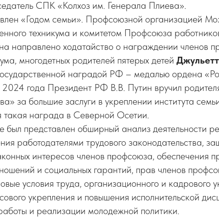
едатель СПК «Колхоз им. Генерала Плиева».
явлен «Годом семьи». Профсоюзной организацией Мо
нного техникума и комитетом Профсоюза работнико
на направлено ходатайство о награждении членов п
ума, многодетных родителей пятерых детей
Джульетт
осударственной наградой РФ – медалью ордена «Ро
е 2024 года Президент РФ В.В. Путин вручил родите
ва» за большие заслуги в укреплении института семь
ая такая награда в Северной Осетии.
де был представлен обширный анализ деятельности р
ния работодателями трудового законодательства, за
аконных интересов членов профсоюза, обеспечения п
ношений и социальных гарантий, прав членов профс
овые условия труда, организационного и кадрового 
сового укрепления и повышения исполнительской дис
аботы и реализации молодежной политики.