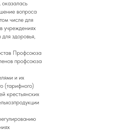
 оказалась
ешение вопроса
том числе для
 в учреждениях
 для здоровья,
состав Профсоюза
членов профсоюза
лями и их
о (тарифного)
ей крестьянских
ельхозпродукции
регулированию
ниях