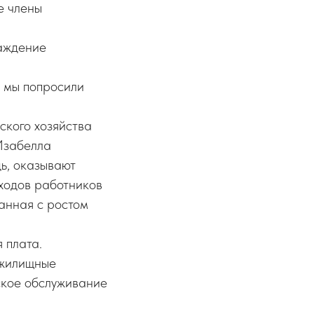
е члены
аждение
 мы попросили
ского хозяйства
 Изабелла
дь, оказывают
оходов работников
занная с ростом
 плата.
 жилищные
ское обслуживание