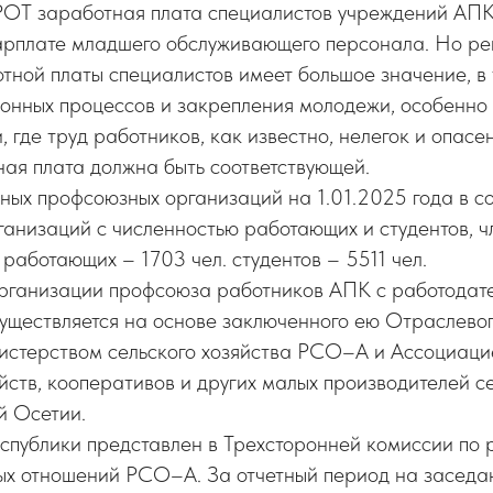
ОТ заработная плата специалистов учреждений АПК
арплате младшего обслуживающего персонала. Но р
тной платы специалистов имеет большое значение, в 
онных процессов и закрепления молодежи, особенно
 где труд работников, как известно, нелегок и опасен
ная плата должна быть соответствующей.
ных профсоюзных организаций на 1.01.2025 года в 
ганизаций с численностью работающих и студентов, 
х работающих – 1703 чел. студентов – 5511 чел.
рганизации профсоюза работников АПК с работодате
уществляется на основе заключенного ею Отраслевог
истерством сельского хозяйства РСО–А и Ассоциаци
йств, кооперативов и других малых производителей с
 Осетии.
публики представлен в Трехсторонней комиссии по 
ых отношений РСО–А. За отчетный период на заседа