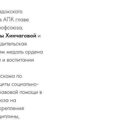
здокского
в АПК главе
рофсоюза,
ы Хинчаговой
и
дительская
лям медаль ордена
и и воспитании
ескома по
щиты социально-
равовой помощи в
оюза на
укрепления
циплины,