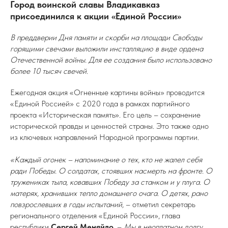
Город воинской славы Владикавказ
присоединился к акции «Единой России»
В преддверии Дня памяти и скорби на площади Свободы
горящими свечами выложили инсталляцию в виде ордена
Отечественной войны. Для ее создания было использовано
более 10 тысяч свечей.
Ежегодная акция «Огненные картины войны» проводится
«Единой Россией» с 2020 года в рамках партийного
проекта «Историческая память». Его цель – сохранение
исторической правды и ценностей страны. Это также одно
из ключевых направлений Народной программы партии.
«Каждый огонек – напоминание о тех, кто не жалел себя
ради Победы. О солдатах, стоявших насмерть на фронте. О
тружениках тыла, ковавших Победу за станком и у плуга. О
матерях, хранивших тепло домашнего очага. О детях, рано
повзрослевших в годы испытаний,
– отметил секретарь
регионального отделения «Единой России», глава
республики
Сергей Меняйло
. –
Мы в неоплатном долгу