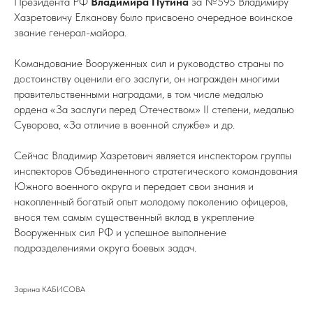
Президента РФ
Владимира Путина
за №595 Владимиру
Хазретовичу Елканову было присвоено очередное воинское
звание генерал-майора.
Командование Вооруженных сил и руководство страны по
достоинству оценили его заслуги, он награжден многими
правительственными наградами, в том числе медалью
ордена «За заслуги перед Отечеством» ІІ степени, медалью
Суворова, «За отличие в военной службе» и др.
Сейчас Владимир Хазретович является инспектором группы
инспекторов Объединенного стратегического командования
Южного военного округа и передает свои знания и
накопленный богатый опыт молодому поколению офицеров,
внося тем самым существенный вклад в укрепление
Вооруженных сил РФ и успешное выполнение
подразделениями округа боевых задач.
Зарина КАБИСОВА