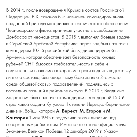
В 2014 г., после возвращения Крыма в состав Российской
Федерации, В.Х. Елканов был назначен командиром вновь
созданной бригады материально-технического обеспечения
Черноморского флота, принимал участие в освобождении
Донбасса от неонацистов. В 2015 г. выполнял боевые задачи
в Сирийской Арабской Республике, через год был назначен
командиром 102-й российской базы, дислоцируемой в
Армении, которая обеспечивает безопасность южных
рубежей СНГ. Высокая требовательность к себе и
подчиненным позволила в короткие сроки поднять подготовку
личного состава, благодаря чему база заняла 2-е место
среди общевойсковых подразделений, поднявшись с
последних позиций в рейтинге округа. В 2019 г. Владимир
Хазретович был назначен командиром легендарной 150-й
стрелковой ордена Кутузова ІІ степени Идрицко-Берлинской
дивизии, бойцы которой
А. Берест
,
М. Егоров
и
М.
Кантария
1 мая 1945 г. водрузили знамя дивизии над
поверженным рейхстагом. Именно оно стало официальным
Знаменем Великой Победы. 12 декабря 2019 г. Указом