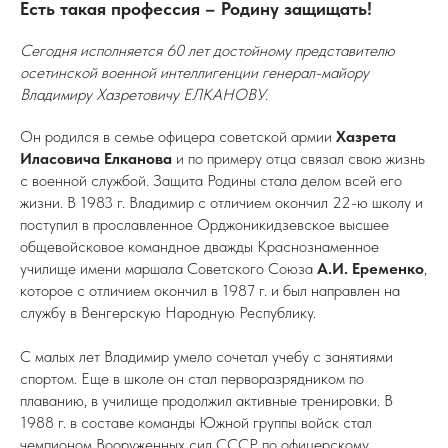
Есть такая профессия – Родину защищать!
Сегодня исполняется 60 лет достойному представителю
осетинской военной интеллигенции генерал-майору
Владимиру Хазретовичу ЕЛКАНОВУ.
Он родился в семье офицера советской армии
Хазрета
Иласовича Елканова
и по примеру отца связал свою жизнь
с военной службой. Защита Родины стала делом всей его
жизни. В 1983 г. Владимир с отличием окончил 22-ю школу и
поступил в прославленное Орджоникидзевское высшее
общевойсковое командное дважды Краснознаменное
училище имени маршала Советского Союза
А.И. Еременко
,
которое с отличием окончил в 1987 г. и был направлен на
службу в Венгерскую Народную Республику.
С малых лет Владимир умело сочетал учебу с занятиями
спортом. Еще в школе он стал перворазрядником по
плаванию, в училище продолжил активные тренировки. В
1988 г. в составе команды Южной группы войск стал
чемпионом Вооруженных сил СССР по офицерскому