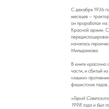
С декабря 1936 го
месяцев – трактор
он проработал на 
Красной армии. Сл
передислоцирован
началась героиче
Мильдзихова.
В книге красочно 
части, и сбитый и
«языки» противник
фашистских гадов
«Герой Советског
1998 года и был п