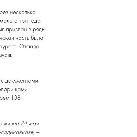
рез несколько
малого три года
ыл призван в ряды
нская часть была
аураге. Отсюда
мурзы
я с документами
 товарищами
ырем 108
з жизни 24 мая
Владикавказе,
–