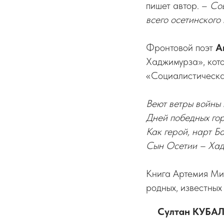
пишет автор. –
Сов
всего осетинског
Фронтовой поэт
А
Хаджимурза», кото
«Социалистическа
Веют ветры войны 
Дней победных го
Как герой, нарт Б
Сын Осетии – Хад
Книга Артемия Мир
родных, известных
Султан КУБАЛ