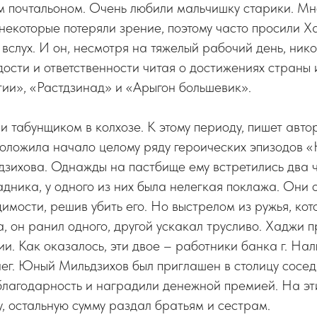
м почтальоном. Очень любили мальчишку старики. Мн
некоторые потеряли зрение, поэтому часто просили 
у вслух. И он, несмотря на тяжелый рабочий день, ник
рдости и ответственности читая о достижениях страны 
ии», «Растдзинад» и «Арыгон большевик».
 табунщиком в колхозе. К этому периоду, пишет автор
положила начало целому ряду героических эпизодов 
зихова. Однажды на пастбище ему встретились два 
дника, у одного из них была нелегкая поклажа. Они о
димости, решив убить его. Но выстрелом из ружья, кот
, он ранил одного, другой ускакал трусливо. Хаджи п
ии. Как оказалось, эти двое – работники банка г. На
ег. Юный Мильдзихов был приглашен в столицу сосед
благодарность и наградили денежной премией. На эт
у, остальную сумму раздал братьям и сестрам.