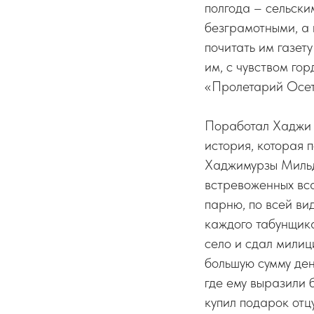
полгода – сельски
безграмотными, а 
почитать им газет
им, с чувством го
«Пролетарий Осет
Поработал Хаджи и
история, которая 
Хаджимурзы Мильд
встревоженных вса
парню, по всей ви
каждого табунщика
село и сдал милиц
большую сумму ден
где ему выразили 
купил подарок отц