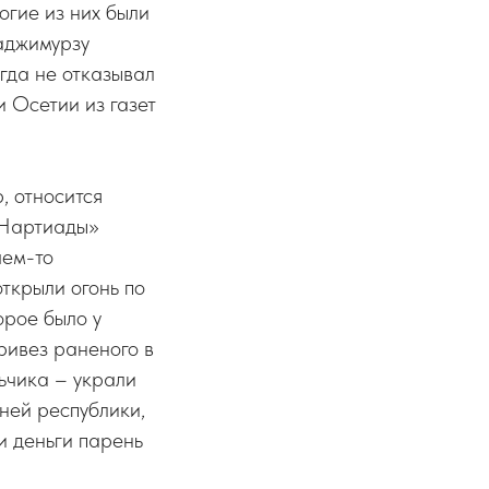
огие из них были
Хаджимурзу
огда не отказывал
и Осетии из газет
, относится
«Нартиады»
чем-то
ткрыли огонь по
орое было у
ривез раненого в
льчика – украли
ней республики,
и деньги парень