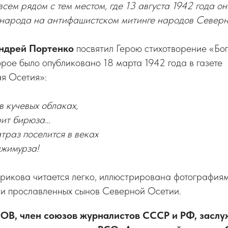
сем рядом с тем местом, где 13 августа 1942 года он
о народа на антифашистском митинге народов Север
ндрей Портенко
посвятил Герою стихотворение «Бо
рое было опубликовано 18 марта 1942 года в газете
я Осетия»:
в кучевых облаках,
рит бирюза…
атраз поселится в веках
жимурза!
икова читается легко, иллюстрирована фотографиям
 и прославленных сынов Северной Осетии.
ОВ, член союзов журналистов СССР и РФ, засл