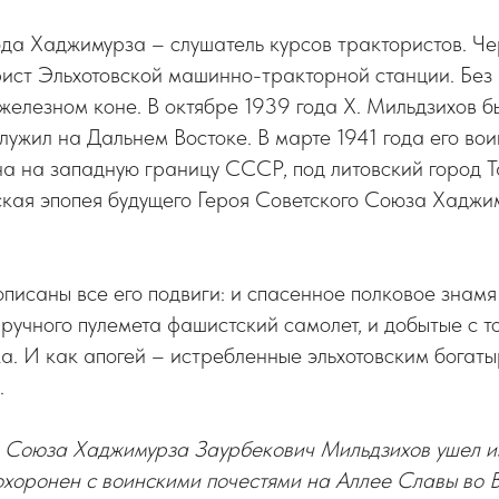
да Хаджимурза – слушатель курсов трактористов. Че
ист Эльхотовской машинно-тракторной станции. Без 
железном коне. В октябре 1939 года Х. Мильдзихов б
ужил на Дальнем Востоке. В марте 1941 года его вои
а на западную границу СССР, под литовский город Т
ская эпопея будущего Героя Советского Союза Хаджи
описаны все его подвиги: и спасенное полковое знам
з ручного пулемета фашистский самолет, и добытые с
а. И как апогей – истребленные эльхотовским богат
…
о Союза Хаджимурза Заурбекович Мильдзихов ушел и
охоронен с воинскими почестями на Аллее Славы во 