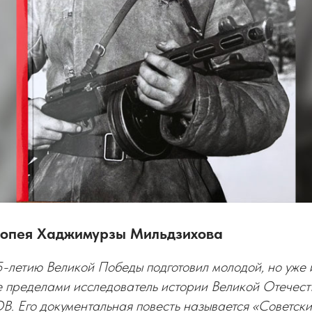
попея Хаджимурзы Мильдзихова
-летию Великой Победы подготовил молодой, но уже 
ее пределами исследователь истории Великой Отечес
 Его документальная повесть называется «Советски