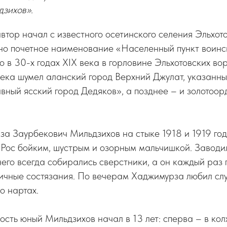
зихов».
автор начал с известного осетинского селения Эльхот
но почетное наименование «Населенный пункт воинск
 в 30-х годах XIX века в горловине Эльхотовских в
ека шумел аланский город Верхний Джулат, указанны
авный ясский город Дедяков», а позднее – и золотоо
а Заурбекович Мильдзихов на стыке 1918 и 1919 год
 Рос бойким, шустрым и озорным мальчишкой. Заводил
него всегда собирались сверстники, а он каждый раз
ичные состязания. По вечерам Хаджимурза любил слу
о нартах.
ость юный Мильдзихов начал в 13 лет: сперва – в кол