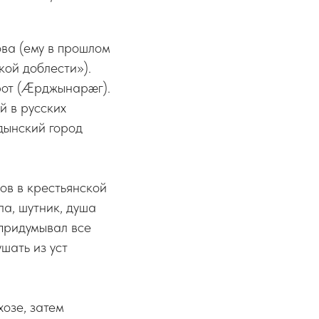
ова (ему в прошлом
ой доблести»).
орот (Æрджынарæг).
й в русских
рдынский город
ов в крестьянской
а, шутник, душа
 придумывал все
шать из уст
хозе, затем