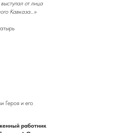
 выступал от лица
ного Кавказа…»
гатырь
и Героя и его
уженный работник