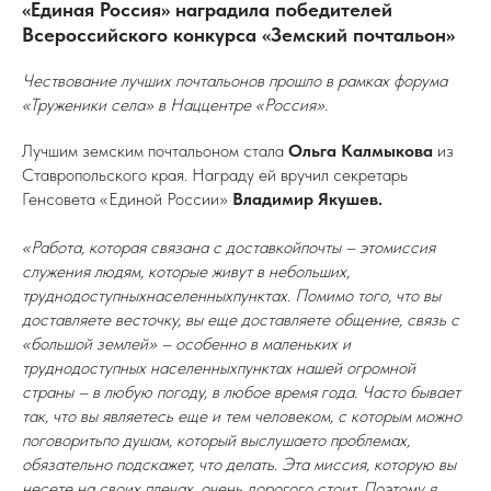
«Единая Россия» наградила победителей
Всероссийского конкурса «Земский почтальон»
Чествование лучших почтальонов прошло в рамках форума
«Труженики села» в Наццентре «Россия».
Лучшим земским почтальоном стала
Ольга Калмыкова
из
Ставропольского края. Награду ей вручил секретарь
Генсовета «Единой России»
Владимир Якушев.
«Работа, которая связана с доставкойпочты – этомиссия
служения людям, которые живут в небольших,
труднодоступныхнаселенныхпунктах. Помимо того, что вы
доставляете весточку, вы еще доставляете общение, связь с
«большой землей» – особенно в маленьких и
труднодоступных населенныхпунктах нашей огромной
страны – в любую погоду, в любое время года. Часто бывает
так, что вы являетесь еще и тем человеком, с которым можно
поговоритьпо душам, который выслушаето проблемах,
обязательно подскажет, что делать. Эта миссия, которую вы
несете на своих плечах, очень дорогого стоит. Поэтому я