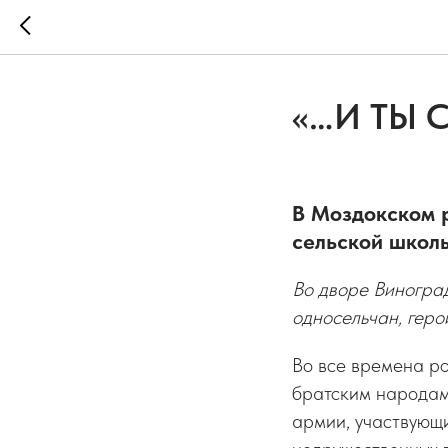
«…И ТЫ
В Моздокском 
сельской школ
Во дворе Виногра
односельчан, геро
Во все времена ро
братским народам.
армии, участвующ