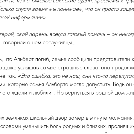
если не я?» В тяжелые воинские будни, проблемы и тр
Только спустя время мы понимаем, что он просто защ
жной информации».
герой, свой парень, всегда готовый помочь – он никог
 – говорили о нем сослуживцы…
м, что Альберт погиб, семье сообщили представители
Но даже услышав самые страшные слова, она продолж
 не так.
«Это ошибка, это не наш, они что-то перепута
и, которые семья Альберта могла допустить. Ведь он
де его ждали и любили… Но вернуться в родной дом ж
их земляках школьный двор замер в минуте молчания.
и словами уменьшить боль родных и близких, проливши