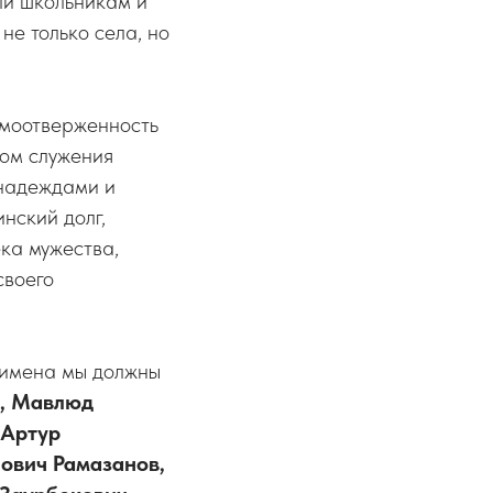
ли школьникам и
не только села, но
амоотверженность
ром служения
 надеждами и
нский долг,
ка мужества,
своего
х имена мы должны
в, Мавлюд
Артур
ович Рамазанов,