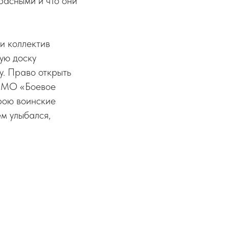
расными и что они
 и коллектив
ую доску
у. Право открыть
й МО «Боевое
рою воинские
ем улыбался,