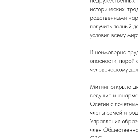
недружественных 
исторических, тра
родственными наро
получить полный д
условия всему мир
В неимоверно тру
опасности, порой 
человеческому дол
Митинг открыла д
ведущие и юнарме
Осетии с почетны
члены семей и род
Управления образ
член Общественно