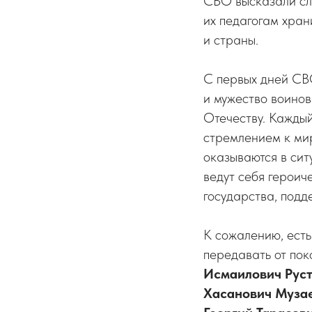
СВО высказали сл
их педагогам храни
и страны.
С первых дней СВ
и мужество воино
Отечеству. Каждый
стремлением к мир
оказываются в сит
ведут себя героич
государства, подд
К сожалению, есть
передавать от пок
Исмаилович Руст
Хасанович Музае