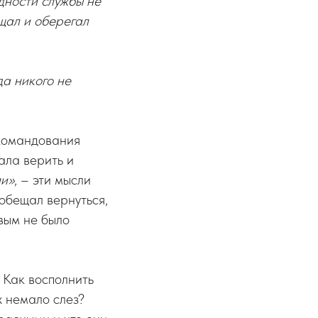
удности службы не
ищал и оберегал
да никого не
 командования
ала верить и
ли»
, – эти мысли
 обещал вернуться,
ивым не было
 Как восполнить
х немало слез?