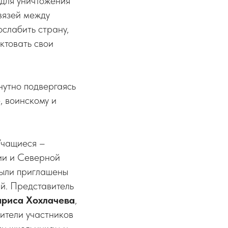
для уничтожения
связей между
слабить страну,
ктовать свои
нутно подвергаясь
, воинскому и
Учащиеся –
ии и Северной
были приглашены
й. Представитель
ариса
Хохлачева
,
дители участников