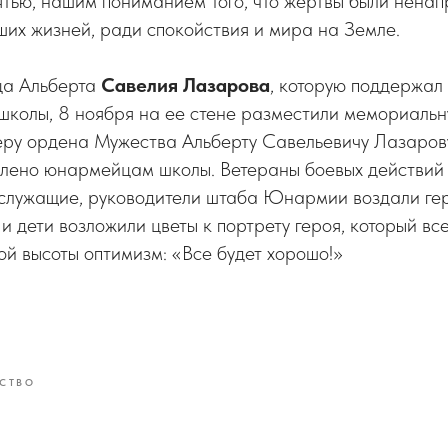
тью, нашим пониманием того, что жертвы были ненап
ших жизней, ради спокойствия и мира на Земле.
ца Альберта
Савелия Лазарова
, которую поддержал
школы, 8 ноября на ее стене разместили мемориальн
еру ордена Мужества Альберту Савельевичу Лазаров
влено юнармейцам школы. Ветераны боевых действи
ослужащие, руководители штаба Юнармии воздали ге
 и дети возложили цветы к портрету героя, который вс
ой высоты оптимизм: «Все будет хорошо!»
СТВО