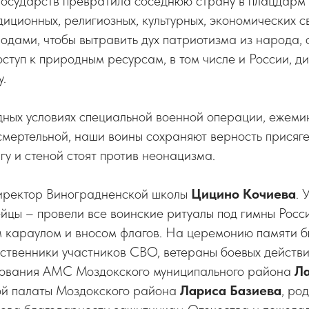
государств превратила соседнюю страну в плацдарм 
диционных, религиозных, культурных, экономических 
дами, чтобы вытравить дух патриотизма из народа, о
оступ к природным ресурсам, в том числе и России, ди
у.
дных условиях специальной военной операции, ежеми
смертельной, наши воины сохраняют верность присяге
гу и стеной стоят против неонацизма.
иректор Виноградненской школы
Цицино Кочиева
. 
йцы – провели все воинские ритуалы под гимны Росс
м караулом и вносом флагов. На церемонию памяти 
ственники участников СВО, ветераны боевых действи
ования АМС Моздокского муниципального района
Л
й палаты Моздокского района
Лариса Базиева
, ро