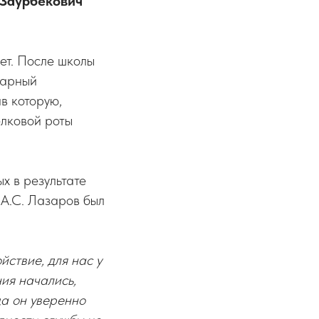
 Заурбекович
ет. После школы
рарный
в которую,
елковой роты
х в результате
а
А.С. Лазаров был
йствие, для нас у
ия начались,
да он уверенно