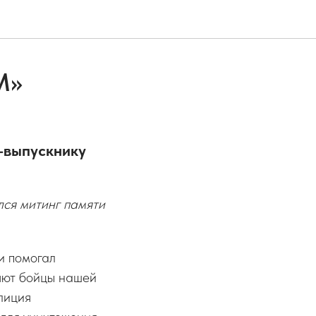
М»
-выпускнику
лся митинг памяти
и помогал
яют бойцы нашей
лиция