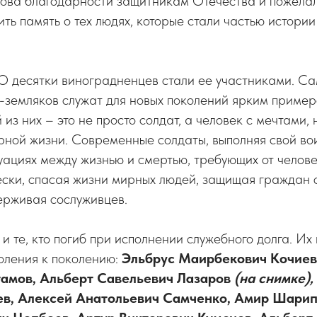
ова благодарности защитникам Отечества и пожела
ть память о тех людях, которые стали частью истории 
О десятки виноградненцев стали ее участниками. С
в-земляков служат для новых поколений ярким приме
 из них – это не просто солдат, а человек с мечтами,
ной жизни. Современные солдаты, выполняя свой вои
уациях между жизнью и смертью, требующих от челове
ески, спасая жизни мирных людей, защищая граждан 
ерживая сослуживцев.
 и те, кто погиб при исполнении служебного долга. И
оления к поколению:
Эльбрус Маирбекович Кочие
амов, Альберт Савельевич Лазаров
(на снимке),
в, Алексей Анатольевич Самченко, Амир Шарип