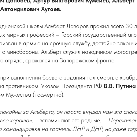
ич Цопбоев, Артур Викторович Кумсиев, Альберт
 Автандилович Хугаев.
адненской школы Альберт Лазаров прожил всего 30 л
мых мирных профессий – Горский государственный аг
призван в армию на срочную службу, достойно закончи
 с минобороны. Альберт служил наводчиком мотостр
го отряда, сражался на Запорожском фронте.
. при выполнении боевого задания пал смертью храбры
ия противником. Указом Президента РФ
В.В. Путин
м Мужества (посмертно).
покойны за Альберта, он просто внушал нам это споко
«все хорошо»
, – вспоминают его родные. –
Переживан
о командировке на границы ЛНР и ДНР, но даже тог