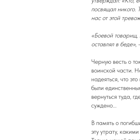
утверждал: «Кто, 
посвящал никого. 
нас от этой трево
«Боевой товарищ, 
оставлял в беде»
,
Черную весть о то
воинской части. 
надеяться, что это
были единственным
вернуться туда, г
суждено...
В память о погибш
эту утрату, каким