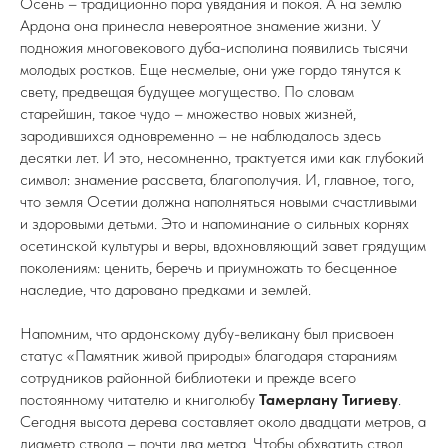
Осень – традиционно пора увядания и покоя. А на землю
Ардона она принесла невероятное знамение жизни. У
подножия многовекового дуба-исполина появились тысячи
молодых ростков. Еще несмелые, они уже гордо тянутся к
свету, предвещая будущее могущество. По словам
старейшин, такое чудо – множество новых жизней,
зародившихся одновременно – не наблюдалось здесь
десятки лет. И это, несомненно, трактуется ими как глубокий
символ: знамение рассвета, благополучия. И, главное, того,
что земля Осетии должна наполняться новыми счастливыми
и здоровыми детьми. Это и напоминание о сильных корнях
осетинской культуры и веры, вдохновляющий завет грядущим
поколениям: ценить, беречь и приумножать то бесценное
наследие, что даровано предками и землей.
Напомним, что ардонскому дубу-великану был присвоен
статус «Памятник живой природы» благодаря стараниям
сотрудников районной библиотеки и прежде всего
постоянному читателю и книголюбу
Тамерлану Тигиеву
.
Сегодня высота дерева составляет около двадцати метров, а
диаметр ствола – почти два метра. Чтобы обхватить ствол