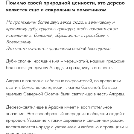
Помимо своей природной ценности, это дерево
является еще и сакральным памятником
На протяжении более двух веков сюда, к величавому и
красивому дубу, ардонцы приходят, чтобы помолиться за
исцеление от болезней, обращаются с просьбами к
Всевышнему.
Это место считается одаренным особой благодатью.
Дуб-исполин, носящий имя – черешчатый, нашими предками
был посвящен дзуару Аларды и празднику в его честь.
Аларды в пантеоне небесных покровителей, по преданиям
осетин, божество оспы, кори, глазных болезней. Во всех
ущельях Северной Осетии были святилища в честь Аларды.
Дерево-святилище в Ардоне имеет и воспитательное
значение. Это своеобразный посредник в общении людей с
природой. Уважение к таким деревьям и священным рощам
воспитывается наряду с уважением и любовью к традициям и
памяти предков.