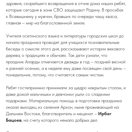
здравия, скорейшего возвращения в отчие дома наших ребят,
которые сегодня в зоне СВО защищают Родину. В просьбах
к Всевышнему у мужчин, бравших по очереди чашу кваса,
главная – мир на благословенной земле.
Учителя осетинского языка и литературы городских школ до
начала праздника проводят для учащихся познавательные
беседы о смысле этого дня, рассказывают истории векового
дерева, о традициях и обычаях. Так дети узнали, что
праздник Аларды отмечается дважды в год – поздней весной
и ранней осенью, а в неделе ему даже посвящен свой день –
понедельник, потому, что считается самым чистым.
Ребят гостеприимно принимали за щедро накрытым столом, и
даже домой мальчишки и девчонки ушли со сладкими
подарками. Материальную помощь в подготовке праздника
оказал выходец из селения Архон, ныне проживающий на
Дальнем Востоке, благотворитель и меценат –
Ирбег
Бацоев
, на счету которого немало добрых дел.