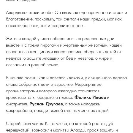
Аларды почитали особо. Он вызывал одновременно и страх и
благоговение, поскольку, так считали наши предки, мог как
наслать болезнь, так и исцелить от нее.
Жители каждой улицы собирались в определенные дни
вместе и с тремя пирогами и жертвенным животным, чашей
сваренного женщинами кваса просили оберегать детей от
недугов, о защите младших от бед и невзгод, о мире и
согласии на родной земле.
В начале осени, как и повелось веками, у священного дерева
снова собрались дети и взрослые. Мероприятие,
организаторами которого ежегодно становятся
представитель городского ныхаса
Феликс Илаев
и
смотритель
Руслан Дзугаев
, а также молодежь
микрорайона, находит живой отклик у многих людей.
Старейшины улицы К. Тогузова, на которой растет дуб
черешчатый, возносили молитвы Аларды, прося защиты и