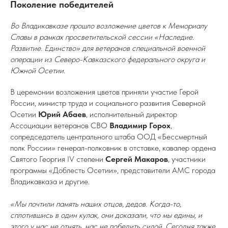
Поколение победителей
Во Владикавказе прошло возложение цветов к Мемориалу
Славы в рамках просветительской сессии «Наследие.
Развитие. Единство» для ветеранов специальной военной
операции из Северо-Кавказского федерального округа и
Южной Осетии.
В церемонии возложения цветов приняли участие Герой
России, министр труда и социального развития Северной
Осетии
Юрий Абаев
, исполнительный директор
Ассоциации ветеранов СВО
Владимир Горох
,
сопредседатель центрального штаба ООД «Бессмертный
полк России» генерал-полковник в отставке, кавалер ордена
Святого Георгия IV степени
Сергей Макаров
, участники
программы «Доблесть Осетии», представители АМС города
Владикавказа и другие.
«Мы почтили память наших отцов, дедов. Когда-то,
сплотившись в один кулак, они доказали, что мы едины, и
этого у нас не отнять, нас не победить силой. Сегодня также