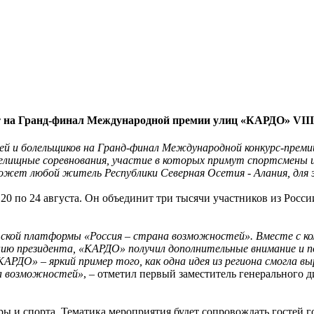
 на Гранд-финал Международной премии улиц «КАРДО» VIII
ей и болельщиков на Гранд-финал Международной конкурс-премии
лищные соревнования, участие в которых примут спортсмены и
жет любой житель Республики Северная Осетия - Алания, для 
20 по 24 августа. Он объединит три тысячи участников из Росс
кой платформы «Россия – страна возможностей». Вместе с ком
ению президента, «КАРДО» получил дополнительные внимание и п
ДО» – яркий пример того, как одна идея из региона смогла вы
на возможностей»
, – отметил первый заместитель генерального 
ры и спорта. Тематика мероприятия будет сопровождать гостей 