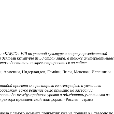
 «КАРДО» VIII по уличной культуре и спорту президентской
 деятели культуры из 58 стран мира, а также альтернативные
этого достаточно зарегистрироваться на сайте
ии, Армении, Нидерландов, Гамбии, Чили, Мексики, Испании и
андой проекта мы расширили его географию и увеличили
оддержку. Такое решение было принято на заседании
расти до международного уровня и объединить участников из
директора президентской платформы «Россия – страна
города с самого момента прибытия: уже на подлете к Ставрополю