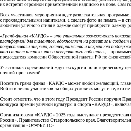
их встретят огромной приветственной надписью на поле. Сам г
Всех участников мероприятия ждет развлекательная программа: 
с прохладительными напитками, а сделать фото на память – в с
любители уличного стиля в одежде смогут приобрести одежду р
«Гранд-финал «КАРДО» – это уникальная возможность показать
платформой для талантов, вдохновляет на развитие и создает 
почувствовали энергию, гостеприимство и искреннюю поддержк
кто станет частью этого невероятного события»
, – прокомм
председателя комиссии Общественной палаты РФ по физической 
Участников соревнований ждут экскурсии по историческому цен
ночной программой.
Посетить гранд-финал «КАРДО» может любой желающий, главно
Войти в число участников на общих условиях могут и те, кто н
Стоит отметить, что в этом году Президент России поручил Пр
конкурса-премии уличной культуры и спорта «КАРДО», включая 
Организаторами «КАРДО» 2025 года выступают президентская п
России», Правительство Ставропольского края, Благотворител
организация «ОФФБИТС».