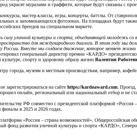
ород украсят муралами и граффити, которые будут связаны с пр
конкурсы, мастер-классы, игры, концерты, баттлы. От ставропо
тильных и запоминающихся фотозонах. На площадках будут также
оссийских брендов на специальном маркете.
 силу уличной культуры и спорта, объединяющей молодежь со 
пространство для международного диалога. В этом году мы дел
у России. Вместе мы создаем движение, которое меняет жизни 
ентировал генеральный директор премии «КАРДО» президентской
культуре, спорту и здоровому образу жизни
Валентин Работенк
тру города, музеям и местным производствам, например, кофей
е зарегистрироваться на сайте
https://kardoaward.com
. Проезд
е прошел онлайн, региональный или национальный отбор и не ста
авительству РФ совместно с президентской платформой «Россия
финалы в 2025 и 2026 годах.
латформа «Россия – страна возможностей», Общероссийская об
ьный фонд развития уличной культуры и спорта «КАРДО», Север