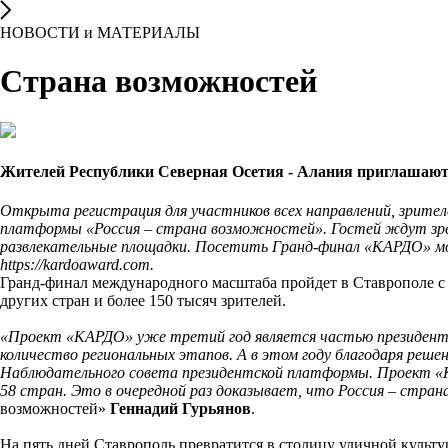
НОВОСТИ и МАТЕРИАЛЫ
Страна возможностей
Жителей Республики Северная Осетия - Алания приглашают
Открыта регистрация для участников всех направлений, зрител
платформы «Россия – страна возможностей». Гостей ждут зре
развлекательные площадки. Посетить Гранд-финал «КАРДО» мо
https://kardoaward.com.
Гранд-финал международного масштаба пройдет в Ставрополе с 
других стран и более 150 тысяч зрителей.
«Проект «КАРДО» уже третий год является частью президентс
количество региональных этапов. А в этом году благодаря реш
Наблюдательного совета президентской платформы. Проект «КАР
58 стран. Это в очередной раз доказывает, что Россия – стра
возможностей»
Геннадий Гурьянов
.
На пять дней Ставрополь превратится в столицу уличной культу