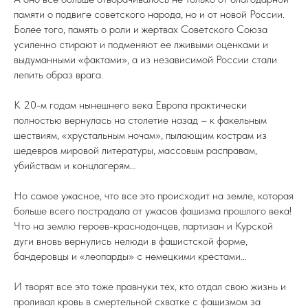
памяти о подвиге советского народа, но и от новой России.
Более того, память о роли и жертвах Советского Союза
усиленно стирают и подменяют ее лживыми оценками и
выдуманными «фактами», а из независимой России стали
лепить образ врага.
К 20-м годам нынешнего века Европа практически
полностью вернулась на столетие назад – к факельным
шествиям, «хрустальным ночам», пылающим кострам из
шедевров мировой литературы, массовым расправам,
убийствам и концлагерям…
Но самое ужасное, что все это происходит на земле, которая
больше всего пострадала от ужасов фашизма прошлого века!
Что на землю героев-краснодонцев, партизан и Курской
дуги вновь вернулись нелюди в фашистской форме,
бандеровцы и «леопарды» с немецкими крестами…
И творят все это тоже правнуки тех, кто отдал свою жизнь и
проливал кровь в смертельной схватке с фашизмом за