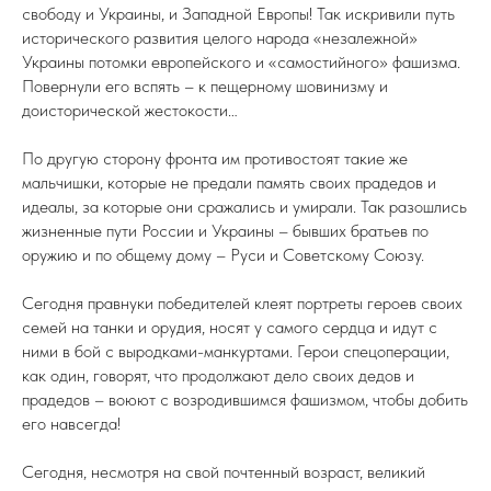
свободу и Украины, и Западной Европы! Так искривили путь
исторического развития целого народа «незалежной»
Украины потомки европейского и «самостийного» фашизма.
Повернули его вспять – к пещерному шовинизму и
доисторической жестокости…
По другую сторону фронта им противостоят такие же
мальчишки, которые не предали память своих прадедов и
идеалы, за которые они сражались и умирали. Так разошлись
жизненные пути России и Украины – бывших братьев по
оружию и по общему дому – Руси и Советскому Союзу.
Сегодня правнуки победителей клеят портреты героев своих
семей на танки и орудия, носят у самого сердца и идут с
ними в бой с выродками-манкуртами. Герои спецоперации,
как один, говорят, что продолжают дело своих дедов и
прадедов – воюют с возродившимся фашизмом, чтобы добить
его навсегда!
Сегодня, несмотря на свой почтенный возраст, великий