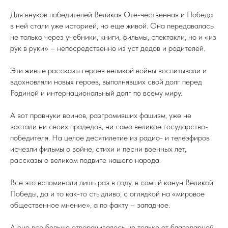
Для внуков победителей Великая Оте-чественная и Победа
в ней стали уже историей, но еще живой. Она передавалась
не только через учебники, книги, фильмы, спектакли, но и «из
рук в руки» – непосредственно из уст дедов и родителей.
Эти живые рассказы героев великой войны воспитывали и
вдохновляли новых героев, выполнявших свой долг перед
Родиной и интернациональный долг по всему миру.
А вот правнуки воинов, разгромивших фашизм, уже не
застали ни своих прадедов, ни само великое государство-
победителя. На целое десятилетие из радио- и телеэфиров
исчезли фильмы о войне, стихи и песни военных лет,
рассказы о великом подвиге нашего народа.
Все это вспоминали лишь раз в году, в самый канун Великой
Победы, да и то как-то стыдливо, с оглядкой на «мировое
общественное мнение», а по факту – западное.
А оно все больше отворачивалось не только от благодарной