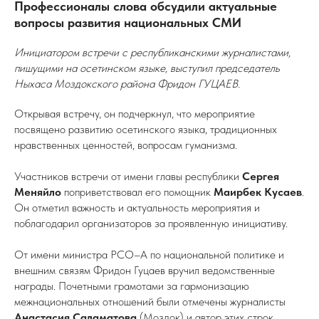
Профессионалы слова обсудили актуальные
вопросы развития национальных СМИ
Инициатором встречи с республиканскими журналистами,
пишущими на осетинском языке, выступил председатель
Ныхаса Моздокского района Фридон ГУЦАЕВ.
Открывая встречу, он подчеркнул, что мероприятие
посвящено развитию осетинского языка, традиционных
нравственных ценностей, вопросам гуманизма.
Участников встречи от имени главы республики
Сергея
Меняйло
поприветствовал его помощник
Маирбек Кусаев
.
Он отметил важность и актуальность мероприятия и
поблагодарил организаторов за проявленную инициативу.
От имени министра РСО–А по национальной политике и
внешним связям Фридон Гуцаев вручил ведомственные
награды. Почетными грамотами за гармонизацию
межнациональных отношений были отмечены журналисты
Анастасия Саламатова
(Моздок) и автор этих строк.