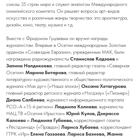
союзы 35 стран мира и служит аналогом Международного
олимпийского комитета. Он решает вопросы арт-видов
искусства и различные жанры творчества: это архитектура,
дизайн, кино, театр, музыка и т.д.
Вместе с Фридоном Гуцаевым он вручил награды
журналистам. Впервые в Осетии международным Золотым
орденом «Созвездие Евразии», учрежденным МАК, были
награждены радиожурналисты
Станислав Кадзаев
и
Залина Налдикоева
, главный редактор газеты «Северная
Осетия»
Марина Битарова
, главный редактор
литературно-художественного и общественно-политического
журнала «Мах дуг» («Наша эпоха»)
Оксана Хетагурова
,
главный редактор детского журнала «Ногдзау» («Пионер»)
Диана Салбиева
, журналист информационного портала
РСО–А «15-й регион»
Людмила Колиева
, журналисты
НАЦ ТВ «Осетия-Ирыстон»
Юрий Кулов, Дзерасса
Калоева
и
Людмила Губаева,
корреспондент газеты
«Рёстдзинад» («Правда»)
Лариса Хубаева
, корреспондент
ГТРК «Ир»
Елена Газзаева
,
Лариса Базиева, Жанна