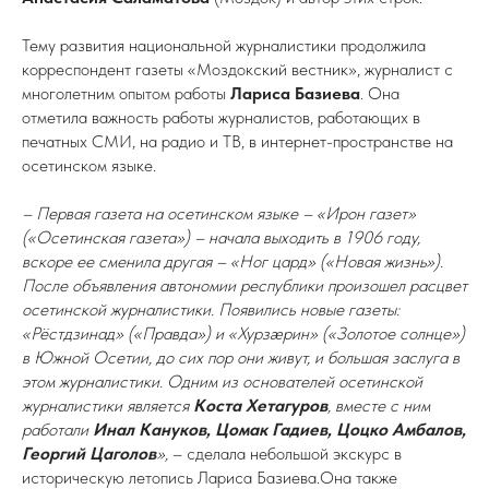
Тему развития национальной журналистики продолжила
корреспондент газеты «Моздокский вестник», журналист с
многолетним опытом работы
Лариса Базиева
. Она
отметила важность работы журналистов, работающих в
печатных СМИ, на радио и ТВ, в интернет-пространстве на
осетинском языке.
– Первая газета на осетинском языке – «Ирон газет»
(«Осетинская газета») – начала выходить в 1906 году,
вскоре ее сменила другая – «Ног цард» («Новая жизнь»).
После объявления автономии республики произошел расцвет
осетинской журналистики. Появились новые газеты:
«Рёстдзинад» («Правда») и «Хурзæрин» («Золотое солнце»)
в Южной Осетии, до сих пор они живут, и большая заслуга в
этом журналистики. Одним из основателей осетинской
журналистики является
Коста Хетагуров
, вместе с ним
работали
Инал Кануков, Цомак Гадиев, Цоцко Амбалов,
Георгий Цаголов
»,
– сделала небольшой экскурс в
историческую летопись Лариса Базиева.Она также