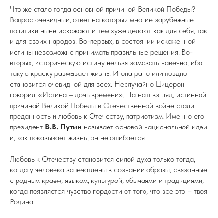
Что же стало тогда основной причиной Великой Победы?
Вопрос очевидный, ответ на который многие зарубежные
политики ныне искажают и тем хуже делают как для себя, так
и для своих народов. Во-первых, в состоянии искаженной
истины невозможно принимать правильные решения. Во-
вторых, историческую истину нельзя замазать навечно, ибо
такую краску размывает жизнь. И она рано или поздно
становится очевидной для всех. Неслучайно Цицерон
говорил: «Истина – дочь времени». На наш взгляд, истинной
причиной Великой Победы в Отечественной войне стали
преданность и любовь к Отечеству, патриотизм. Именно его
президент
В.В. Путин
называет основой национальной идеи
и, как показывает жизнь, он не ошибается.
Любовь к Отечеству становится силой духа только тогда,
когда у человека запечатлены в сознании образы, связанные
с родным краем, языком, культурой, обычаями и традициями,
когда появляется чувство гордости от того, что все это – твоя
Родина.