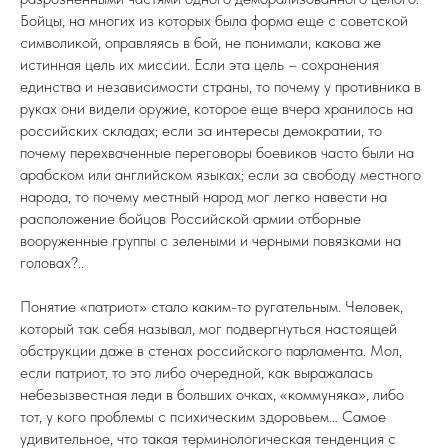
Бойцы, на многих из которых была форма еще с советской
символикой, оправляясь в бой, не понимали, какова же
истинная цель их миссии. Если эта цель – сохранения
единства и независимости страны, то почему у противника в
руках они видели оружие, которое еще вчера хранилось на
российских складах; если за интересы демократии, то
почему перехваченные переговоры боевиков часто были на
арабском или английском языках; если за свободу местного
народа, то почему местный народ мог легко навести на
расположение бойцов Российской армии отборные
вооруженные группы с зелеными и черными повязками на
головах?..
Понятие «патриот» стало каким-то ругательным. Человек,
который так себя называл, мог подвергнуться настоящей
обструкции даже в стенах российского парламента. Мол,
если патриот, то это либо очередной, как выражалась
небезызвестная леди в больших очках, «коммуняка», либо
тот, у кого проблемы с психическим здоровьем… Самое
удивительное, что такая терминологическая тенденция с