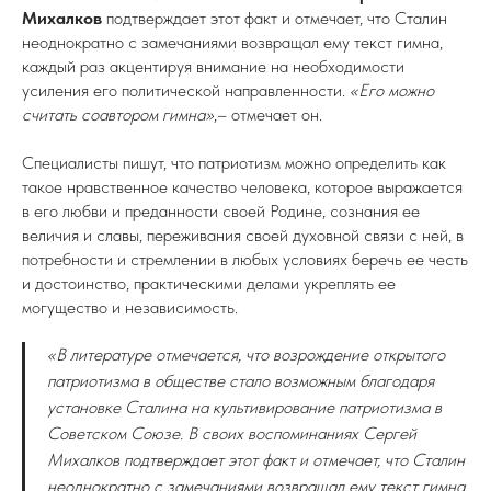
Михалков
подтверждает этот факт и отмечает, что Сталин
неоднократно с замечаниями возвращал ему текст гимна,
каждый раз акцентируя внимание на необходимости
усиления его политической направленности.
«Его можно
считать соавтором гимна»
,– отмечает он.
Специалисты пишут, что патриотизм можно определить как
такое нравственное качество человека, которое выражается
в его любви и преданности своей Родине, сознания ее
величия и славы, переживания своей духовной связи с ней, в
потребности и стремлении в любых условиях беречь ее честь
и достоинство, практическими делами укреплять ее
могущество и независимость.
«В литературе отмечается, что возрождение открытого
патриотизма в обществе стало возможным благодаря
установке Сталина на культивирование патриотизма в
Советском Союзе. В своих воспоминаниях Сергей
Михалков подтверждает этот факт и отмечает, что Сталин
неоднократно с замечаниями возвращал ему текст гимна,