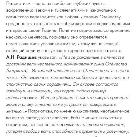
Патриотизм – одно из наиболее глубоких чувств,
закрепленных веками и тысячелетиями и изначально с
латинского переводится как любовь к своему Отечеству,
преданность, готовность к любым жертвам и подвигам во имя
интересов своей Родины. Понятие патриотизма со временем
несколько менялось, поскольку оно определяется
изменяющимися условиями жизни, к тому же не каждый
любящий родину заслуживает гордое название патриота.
А.Н. Радищев
указывал:
«Не все рожденные в отечестве
достойны вели чественного наименования сына Отечества
(патриота)... Истинный человек и сын Отечества есть одно и
то же... Он пламенеет нежнейшею любовью к це лостности и
спокойствию своих сородичей... Он скорее согласится
погибнуть и исчезнуть, чем подать собою пример
неблагонравия... И если убежден в том, что смерть принесет
мощь и славу отчизне, то не устрашится пожертвовать
жизнью...»
Патриотизм, по мнению мыслителя, неотъемлемое
качество свободного человека. Раб не может называться
патриотом, так как он,
«смирившись со своим положением,
потерял свободу воли, способность стремиться к разумному,