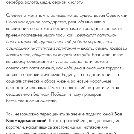
серебра, золота, меди, серной кислоты.
Следует отметить, что раньше, когда существовал Советский
Союз как единое государство, речь обычно шла о
воспитании советского патриотизма и гражданственности,
причем последнее мыслилось, как
«результат политико-
воспитательной, идеологической работы партии, всех
социальных институтов воспитания – школы, семьи, трудовых
коллективов, общественных организаций».
Возникло новое
по своему содержанию чувство социалистического
советского патриотизма, как «общенациональная гордость
за свою социалистическую Родину, за ее достижения, за
социалистический образ жизни, за новые моральные
ценности и идеалы». Именно советский патриотизм стал
сердцевиной Великой Победы, и тому примеров
бесчисленное множество.
Так, невозможно переоценить значение подвига юной
Зои
Космодемьянской
. В тот страшный миг, когда немецкие
каратели, насытившись жесточайшими истязаниями,
накидывали веревку на хрупкую шею этой молоденькой