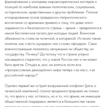
формирование у молодежи мировоззренческих взглядов и
позиций по наиболее важным политическим, социальным,
историческим, нравственным и другим проблемам. Полное
игнорирование основ гражданско-патриотического
воспитания со временем привело к тому, что даже оплот
надежности и безопасности страны – армия – превратился в
некое бестелесное пугало для молодых людей. Воинская
обязанность стала не почетной, а каторжной. Исчезли такие
понятия, как «честь мундира» или «слово офицера». Сами
военнослужащие оказались ненужными ни обществу, ни
государству. Почему? Да потому что в стране упорно
насаждался стереотип, что у новой России нет и не может
быть врагов. Откуда ж, мол, им взяться, если все
«прогрессивные демократии» мира теперь «за нас», «за
российский народ»?
Однако первый же острый вооруженный конфликт (речь о
чеченской кампании) сполна продемонстрировал не только
то, что враги у нас остались, но и то, что армия, не имеющая
общественной поддержки, является в большинстве своем
разрозненными частями одного деморализованного целого.