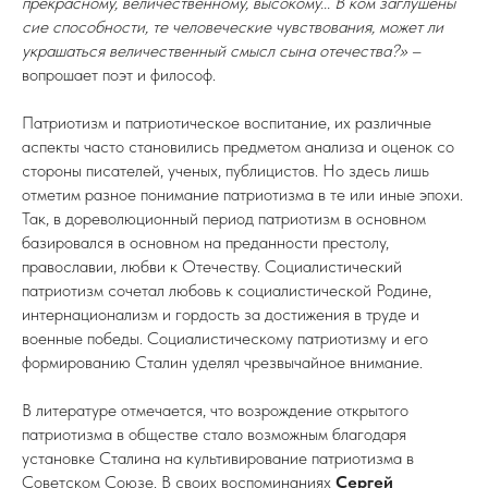
прекрасному, величественному, высокому... B ком заглушены
сие способности, те человеческие чувствования, может ли
украшаться величественный смысл сына отечества?»
–
вопрошает поэт и философ.
Патриотизм и патриотическое воспитание, их различные
аспекты часто становились предметом анализа и оценок со
стороны писателей, ученых, публицистов. Но здесь лишь
отметим разное понимание патриотизма в те или иные эпохи.
Так, в дореволюционный период патриотизм в основном
базировался в основном на преданности престолу,
православии, любви к Отечеству. Социалистический
патриотизм сочетал любовь к социалистической Родине,
интернационализм и гордость за достижения в труде и
военные победы. Социалистическому патриотизму и его
формированию Сталин уделял чрезвычайное внимание.
В литературе отмечается, что возрождение открытого
патриотизма в обществе стало возможным благодаря
установке Сталина на культивирование патриотизма в
Советском Союзе. В своих воспоминаниях
Сергей