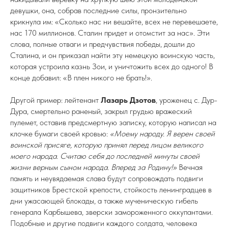
девушки, она, собрав последние силы, пронзительно
крикнула им: «Сколько нас ни вешайте, всех не перевешаете,
нас 170 миллионов. Сталин придет и отомстит за нас». Эти
слова, полные отваги и предчувствия победы, дошли до
Сталина, и он приказал найти эту немецкую воинскую часть,
которая устроила казнь Зои, и уничтожить всех до одного! В
конце добавил: «В плен никого не брать!».
Другой пример: лейтенант
Лазарь Дзотов
, уроженец с. Дур-
Дура, смертельно раненый, закрыл грудью вражеский
пулемет, оставив предсмертную записку, которую написал на
клочке бумаги своей кровью:
«Моему народу. Я верен своей
воинской присяге, которую принял перед лицом великого
моего народа. Считаю себя до последней минуты своей
жизни верным сыном народа. Вперед за Родину!»
Вечная
память и неувядаемая слава будут сопровождать подвиги
защитников Брестской крепости, стойкость ленинградцев в
дни ужасающей блокады, а также мученическую гибель
генерала Карбышева, зверски замороженного оккупантами.
Подобные и другие подвиги каждого солдата, человека