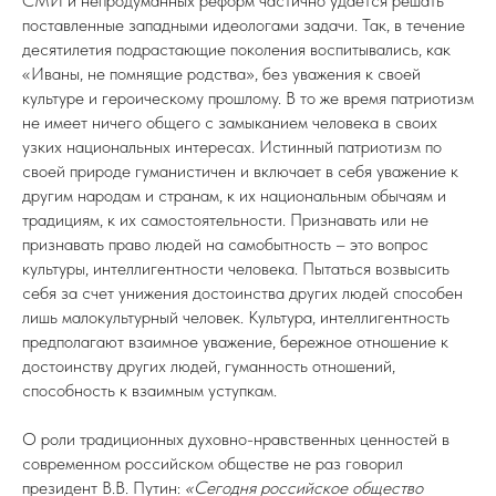
СМИ и непродуманных реформ частично удается решать
поставленные западными идеологами задачи. Так, в течение
десятилетия подрастающие поколения воспитывались, как
«Иваны, не помнящие родства», без уважения к своей
культуре и героическому прошлому. В то же время патриотизм
не имеет ничего общего с замыканием человека в своих
узких национальных интересах. Истинный патриотизм по
своей природе гуманистичен и включает в себя уважение к
другим народам и странам, к их национальным обычаям и
традициям, к их самостоятельности. Признавать или не
признавать право людей на самобытность – это вопрос
культуры, интеллигентности человека. Пытаться возвысить
себя за счет унижения достоинства других людей способен
лишь малокультурный человек. Культура, интеллигентность
предполагают взаимное уважение, бережное отношение к
достоинству других людей, гуманность отношений,
способность к взаимным уступкам.
О роли традиционных духовно-нравственных ценностей в
современном российском обществе не раз говорил
президент В.В. Путин:
«Сегодня российское общество