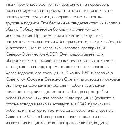
тысяч уроженцев республики сражались на передовой,
проявляя мужество и героизм, а те, кто остался в тылу, не
покладая рук трудились, совершая не менее важные
трудовые подвиги. Эти бесценные свидетельства их вклада в
общую Победу являются богатым источником для
исследования. При этом следует иметь в виду, что в
патриотическом движении «Все для фронта, все для победы!»
участвовали целые коллективы заводов, предприятий
Северо-Осетинской АССР. Они предоставляли для
оборонительных и хозяйственных нужд стран сотни тысяч
тонн цинка и свинца, отремонтировали тысячи вагонов
железнодорожного сообщения. К концу 1941 г. впервые в
Советском Союзе в Северной Осетии из заводских отходов
был получен дефицитный металл – кобальт, важнейший
компонент в производстве танков. В ходе перестройки
работы на военный лад завода «Электроцинк» (лучшего в
стране завода цветной металлургии в 1942 г.) усилиями
рабочих и инженерно-технического персонала впервые в
Советском Союзе была решена задача комплексного
извлечения из цинковых концентратов свинца, кадмия,