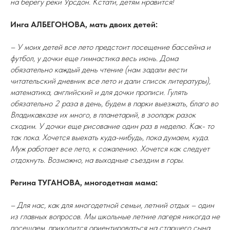
на берегу реки Урсдон. Кстати, детям нравится!
Инга АЛБЕГОНОВА, мать двоих детей:
– У моих детей все лето предстоит посещение бассейна и
футбол, у дочки еще гимнастика весь июнь. Дома
обязательно каждый день чтение (нам задали вести
читательский дневник все лето и дали список литературы),
математика, английский и для дочки прописи. Гулять
обязательно 2 раза в день, будем в парки выезжать, благо во
Владикавказе их много, в планетарий, в зоопарк разок
сходим. У дочки еще рисование один раз в неделю. Как- то
так пока. Хочется выехать куда-нибудь, пока думаем, куда.
Муж работает все лето, к сожалению. Хочется как следует
отдохнуть. Возможно, на выходные съездим в горы.
Регина ТУГАНОВА, многодетная мама:
– Для нас, как для многодетной семьи, летний отдых – один
из главных вопросов. Мы школьные летние лагеря никогда не
посещаем, приходится ориентироваться на старшего сына,