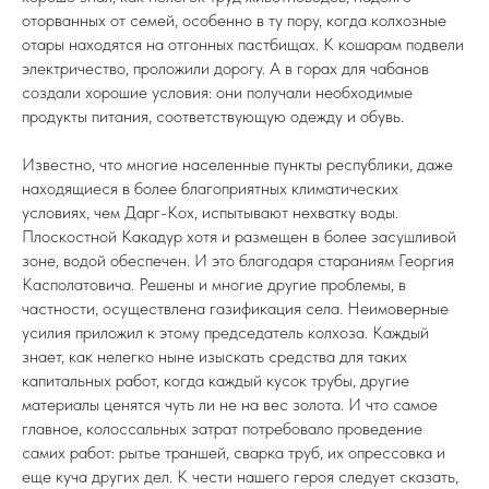
оторванных от семей, особенно в ту пору, когда колхозные
отары находятся на отгонных пастбищах. К кошарам подвели
электричество, проложили дорогу. А в горах для чабанов
создали хорошие условия: они получали необходимые
продукты питания, соответствующую одежду и обувь.
Известно, что многие населенные пункты республики, даже
находящиеся в более благоприятных климатических
условиях, чем Дарг-Кох, испытывают нехватку воды.
Плоскостной Какадур хотя и размещен в более засушливой
зоне, водой обеспечен. И это благодаря стараниям Георгия
Касполатовича. Решены и многие другие проблемы, в
частности, осуществлена газификация села. Неимоверные
усилия приложил к этому председатель колхоза. Каждый
знает, как нелегко ныне изыскать средства для таких
капитальных работ, когда каждый кусок трубы, другие
материалы ценятся чуть ли не на вес золота. И что самое
главное, колоссальных затрат потребовало проведение
самих работ: рытье траншей, сварка труб, их опрессовка и
еще куча других дел. К чести нашего героя следует сказать,