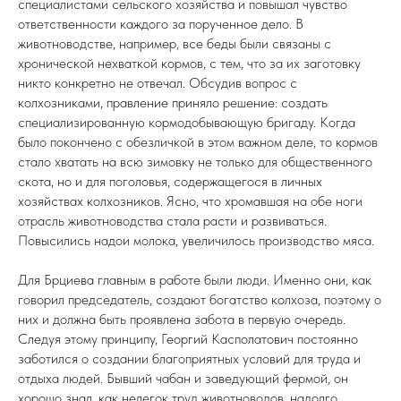
специалистами сельского хозяйства и повышал чувство
ответственности каждого за порученное дело. В
животноводстве, например, все беды были связаны с
хронической нехваткой кормов, с тем, что за их заготовку
никто конкретно не отвечал. Обсудив вопрос с
колхозниками, правление приняло решение: создать
специализированную кормодобывающую бригаду. Когда
было покончено с обезличкой в этом важном деле, то кормов
стало хватать на всю зимовку не только для общественного
скота, но и для поголовья, содержащегося в личных
хозяйствах колхозников. Ясно, что хромавшая на обе ноги
отрасль животноводства стала расти и развиваться.
Повысились надои молока, увеличилось производство мяса.
Для Брциева главным в работе были люди. Именно они, как
говорил председатель, создают богатство колхоза, поэтому о
них и должна быть проявлена забота в первую очередь.
Следуя этому принципу, Георгий Касполатович постоянно
заботился о создании благоприятных условий для труда и
отдыха людей. Бывший чабан и заведующий фермой, он
хорошо знал, как нелегок труд животноводов, надолго