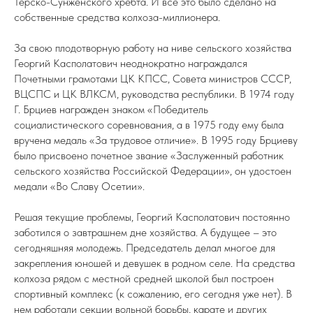
Терско-Сунженского хребта. И все это было сделано на
собственные средства колхоза-миллионера.
За свою плодотворную работу на ниве сельского хозяйства
Георгий Касполатович неоднократно награждался
Почетными грамотами ЦК КПСС, Совета министров СССР,
ВЦСПС и ЦК ВЛКСМ, руководства республики. В 1974 году
Г. Брциев награжден знаком «Победитель
социалистического соревнования, а в 1975 году ему была
вручена медаль «За трудовое отличие». В 1995 году Брциеву
было присвоено почетное звание «Заслуженный работник
сельского хозяйства Российской Федерации», он удостоен
медали «Во Славу Осетии».
Решая текущие проблемы, Георгий Касполатович постоянно
заботился о завтрашнем дне хозяйства. А будущее – это
сегодняшняя молодежь. Председатель делал многое для
закрепления юношей и девушек в родном селе. На средства
колхоза рядом с местной средней школой был построен
спортивный комплекс (к сожалению, его сегодня уже нет). В
нем работали секции вольной борьбы, карате и других