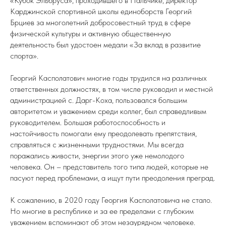
«Кубок Эльбруса», проходившего в Нальчике, директор
Карджинской спортивной школы единоборств Георгий
Брциев за многолетний добросовестный труд в сфере
физической культуры и активную общественную
деятельность был удостоен медали «За вклад в развитие
спорта».
Георгий Касполатович многие годы трудился на различных
ответственных должностях, в том числе руководил и местной
администрацией с. Дарг-Коха, пользовался большим
авторитетом и уважением среди коллег, был справедливым
руководителем. Большая работоспособность и
настойчивость помогали ему преодолевать препятствия,
справляться с жизненными трудностями. Мы всегда
поражались живости, энергии этого уже немолодого
человека. Он – представитель того типа людей, которые не
пасуют перед проблемами, а ищут пути преодоления преград.
К сожалению, в 2020 году Георгия Касполатовича не стало.
Но многие в республике и за ее пределами с глубоким
уважением вспоминают об этом незаурядном человеке.