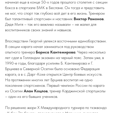
начинал еще в конце 50-х годов прошлого столетия с секции
бокса в спортзале БМК в Беслане. Он тогда и представить
не мог, что спорт так глубоко вой дет в его жизнь. Тренером
был талантливый спортсмен и наставник
Виктор Рамонов
.
Дядя Митя – так его вежливо называли – не жалел для
воспитанников своих знаний и навыков.
Впоследствии Георгий увлекся восточными единоборствами.
В секции каратэ начал заниматься под руководством
опытного тренера
Бориса Кантемирова
. Через несколько
лет сдал в Голландии экзамен на черный пояс. Затем уже, в
1990-е годы, благодаря усилиям Б. Кантемирова и Г.
Брциева в Северной Осетии была основана Федерация
каратэ, а в с. Дарг-Кохе открылся Центр боевых искусств.
На протяжении многих лет Брциев воспитал не одно
поколение спортсменов. Первый чемпион России по каратэ
из Осетии
Алан Коцлов
, тренер Карджинской спортшколы
– один из его бывших учеников.
По решению жюри X Международного турнира по тхэквондо