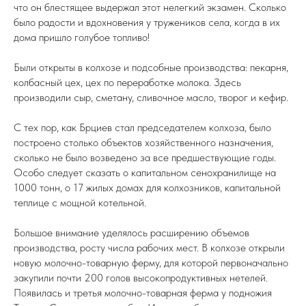
что он блестящее выдержал этот нелегкий экзамен. Сколько
было радости и вдохновения у тружеников села, когда в их
дома пришло голубое топливо!
Были открыты в колхозе и подсобные производства: пекарня,
колбасный цех, цех по переработке молока. Здесь
производили сыр, сметану, сливочное масло, творог и кефир.
С тех пор, как Брциев стал председателем колхоза, было
построено столько объектов хозяйственного назначения,
сколько не было возведено за все предшествующие годы.
Особо следует сказать о капитальном сенохранилище на
1000 тонн, о 17 жилых домах для колхозников, капитальной
теплице с мощной котельной.
Большое внимание уделялось расширению объемов
производства, росту числа рабочих мест. В колхозе открыли
новую молочно-товарную ферму, для которой первоначально
закупили почти 200 голов высокопродуктивных нетелей.
Появилась и третья молочно-товарная ферма у подножия