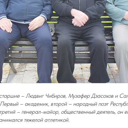
таршие – Людвиг Чибиров, Музафер Дзасохов и Са
 Первый – академик, второй – народный поэт Респу
третий – генерал-майор, общественный деятель, он 
анимался тяжелой атлетикой.