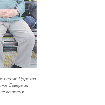
ламгерий Царахов
блики Северная
еще во время