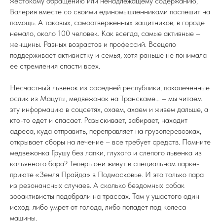
жестокому обращению или ненадлежащему содержанию,
Валерия вместе со своими единомышленниками поспешит на
помощь. А таковых, самоотверженных защитников, в городе
немало, около 100 человек. Как всегда, самые активные –
женщины. Разных возрастов и профессий. Всецело
поддерживает активистку и семья, хотя раньше не понимала
ее стремления спасти всех.
Несчастный львенок из соседней республики, покалеченные
ослик из Мацуты, медвежонок на Транскаме… – мы читаем
эту информацию в соцсетях, охаем, ахаем и живем дальше, а
кто-то едет и спасает. Разыскивает, забирает, находит
адреса, куда отправить, переправляет на грузоперевозках,
открывает сборы на лечение – все требует средств. Помните
медвежонка Грушу без лапки, глухого и слепого львенка из
кальянного бара? Теперь они живут в специальном парке-
приюте «Земля Прайда» в Подмосковье. И это только пара
из резонансных случаев. А сколько бездомных собак
зооактивисты подобрали на трассах. Там у ушастого один
исход: либо умрет от голода, либо попадет под колеса
машины.