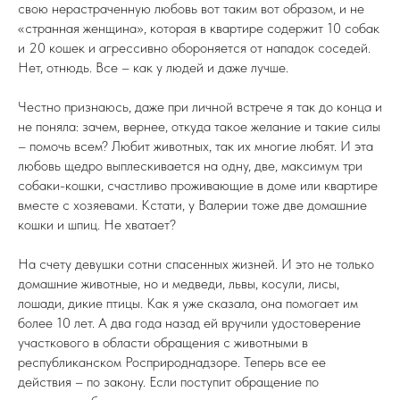
свою нерастраченную любовь вот таким вот образом, и не
«странная женщина», которая в квартире содержит 10 собак
и 20 кошек и агрессивно обороняется от нападок соседей.
Нет, отнюдь. Все – как у людей и даже лучше.
Честно признаюсь, даже при личной встрече я так до конца и
не поняла: зачем, вернее, откуда такое желание и такие силы
– помочь всем? Любит животных, так их многие любят. И эта
любовь щедро выплескивается на одну, две, максимум три
собаки-кошки, счастливо проживающие в доме или квартире
вместе с хозяевами. Кстати, у Валерии тоже две домашние
кошки и шпиц. Не хватает?
На счету девушки сотни спасенных жизней. И это не только
домашние животные, но и медведи, львы, косули, лисы,
лошади, дикие птицы. Как я уже сказала, она помогает им
более 10 лет. А два года назад ей вручили удостоверение
участкового в области обращения с животными в
республиканском Росприроднадзоре. Теперь все ее
действия – по закону. Если поступит обращение по