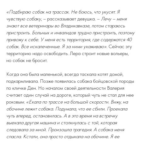
«Подбираю собак на трассах. Не боюсь, что укусят. Я
чувствую собаку
, – рассказывает девушка. –
Лечу – меня
знают все ветеринары во Владикавказе, потом стараюсь
пристроить. Больных и инвалидов трудно пристроить, поэтому
привожу к себе. У меня есть территория, где содержатся 40
собак. Все искалеченные. Я за ними ухаживаю».
Сейчас эту
территорию надо освободить. Лера строит новые вольеры,
но собак не бросит.
Когда она была маленькой, всегда таскала котят домой,
подкармливала. Позже появилась собака бойцовской породы
по кличке Ден. Но началом своей деятельности Валерия
считает один случай на дороге, который чуть не стал для нее
роковым:
«Ехала по трассе на большой скорости. Вижу, на
обочине лежит собака. Подумала, что ее сбили. Проехала
чуть вперед, остановилась. А в это время на встречку
выехала другая машина и столкнулась с той, которая
следовала за мной. Произошла трагедия. А собака меня
спасла. Кстати, она просто отдыхала на обочине. Я ее