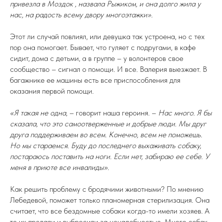
привезла в Моздок , назвала Рыжиком, и она долго жила у
нас, на радость всему двору многоэтажки».
Этот ли случай повлиял, или девушка так устроена, но с тех
пор она помогает. Бывает, что гуляет с подругами, в кафе
сидит, дома с детьми, а в группе – у волонтеров свое
сообщество – сигнал о помощи. И все. Валерия выезжает. В
багажнике ее машины есть все приспособления для
оказания первой помощи.
«Я такая не одна
, – говорит наша героиня. –
Нас много. Я бы
сказала, что это самоотверженные и добрые люди. Мы друг
друга поддерживаем во всем. Конечно, всем не поможешь.
Но мы стараемся. Буду до последнего выхаживать собаку,
постараюсь поставить на ноги. Если нет, забираю ее себе. У
меня в приюте все инвалиды».
Как решить проблему с бродячими животными? По мнению
Лебедевой, поможет только планомерная стерилизация. Она
считает, что все бездомные собаки когда-то имели хозяев. А
те их предали и выбросили за ненадобностью. Много собак