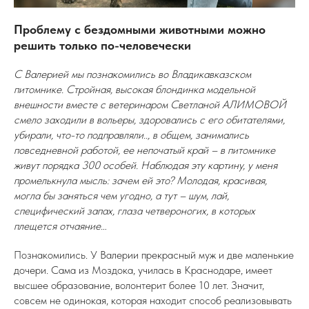
Проблему с бездомными животными можно
решить только по-человечески
С Валерией мы познакомились во Владикавказском
питомнике. Стройная, высокая блондинка модельной
внешности вместе с ветеринаром Светланой АЛИМОВОЙ
смело заходили в вольеры, здоровались с его обитателями,
убирали, что-то подправляли.., в общем, занимались
повседневной работой, ее непочатый край – в питомнике
живут порядка 300 особей. Наблюдая эту картину, у меня
промелькнула мысль: зачем ей это? Молодая, красивая,
могла бы заняться чем угодно, а тут – шум, лай,
специфический запах, глаза четвероногих, в которых
плещется отчаяние…
Познакомились. У Валерии прекрасный муж и две маленькие
дочери. Сама из Моздока, училась в Краснодаре, имеет
высшее образование, волонтерит более 10 лет. Значит,
совсем не одинокая, которая находит способ реализовывать