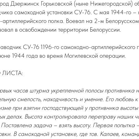
ород Дзержинск Горьковской (ныне Нижегородской) о
дчика самоходной установки СУ-76. С мая 1944-го –
-артиллерийского полка. Воевал на 2-м Белорусском
вовал в освобождении территории Белоруссии.
наводчик СУ-76 1196-го самоходно-артиллерийского 
июне 1944 года во время Могилевской операции.
 ЛИСТА:
ервых часов штурма укрепленной полосы противника 
льную смелость, находчивость и умение. Его любовь к
зме при взятии господствующей у противника высоты
ых делах. Высота контролировала переправу наших ч
. Поставлена задача – взять высоту. Первая попытка –
вки. В самоходной установке, где тов. Калаев, коман