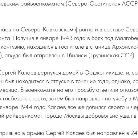
евским райвоенкоматом (Северо-Осетинская АССР)
лаев на Северо-Кавказском фронте и в составе Севе
нта. Получив в январе 1943 года в боях под Малгобе
онтузию, находился в госпитале в станице Архонско
 откуда был отправлен в Тбилиси (Грузинская ССР).
ергей Калаев вернулся домой в Орджоникидзе, и, с
н был находиться в отпуске в течение года, однако, с
месяца. В военкомате на его просьбу ответили отказо
х госбезопасности, затем был направлен на учебу в 
январе 1944 года Калаев все же добился своего и че
й райвоенкомат города Москвы добровольно ушел в
 призыва в армию Сергей Калаев был направлен в 24