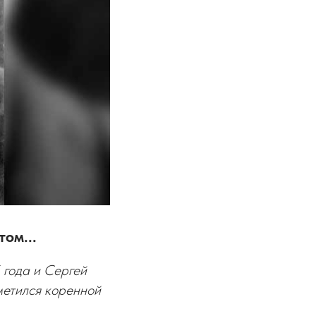
ом...
 года и Сергей
метился коренной