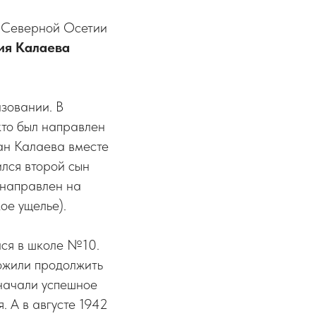
) Северной Осетии
ия Калаева
зовании. В
кто был направлен
хан Калаева вместе
ился второй сын
 направлен на
ое ущелье).
лся в школе №10.
ожили продолжить
начали успешное
. А в августе 1942