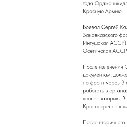
года Орджоникидз
Красную Армию.
Воевал Сергей Ка
Закавказского фро
Ингушская АССР) к
Осетинская АССР),
После излечения С
документам, долже
на фронт через 3 
работать в органа
консерваторию. В 
Краснопресненски
После вторичного