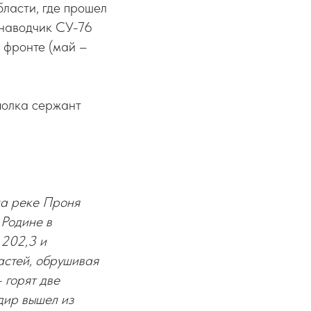
бласти, где прошел
 наводчик СУ-76
 фронте (май –
полка сержант
на реке Проня
 Родине в
 202,3 и
астей, обрушивая
 горят две
дир вышел из