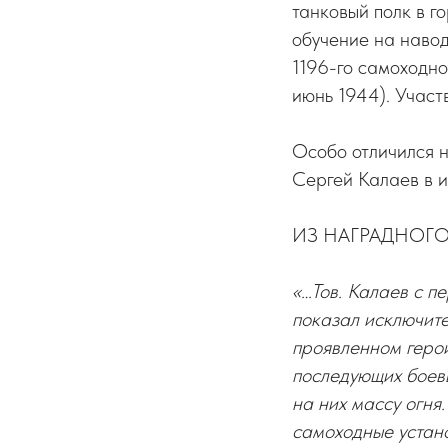
танковый полк в г
обучение на наво
1196-го самоходно
июнь 1944). Участ
Особо отличился 
Сергей Калаев в 
ИЗ НАГРАДНОГО
«…Тов. Калаев с п
показал исключите
проявленном герои
последующих боев
на них массу огня
самоходные устано