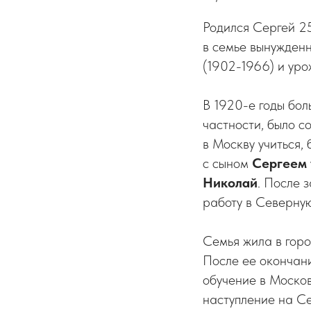
Родился Сергей 25
в семье вынужден
(1902-1966) и ур
В 1920-е годы бол
частности, было с
в Москву учиться,
с сыном
Сергеем
Николай
. После 
работу в Северну
Семья жила в гор
После ее окончани
обучение в Моско
наступление на Се