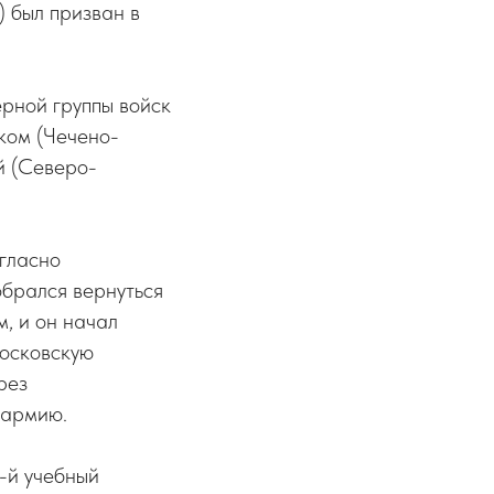
 был призван в
рной группы войск
ком (Чечено-
й (Северо-
огласно
обрался вернуться
м, и он начал
Московскую
рез
 армию.
-й учебный