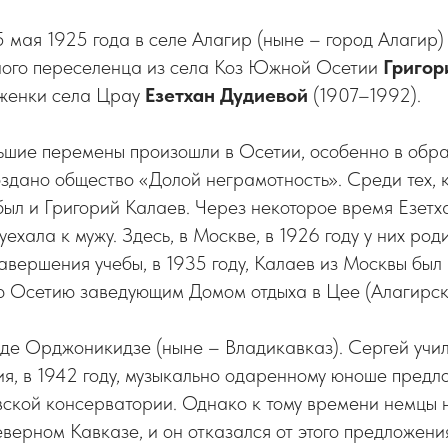
 мая 1925 года в селе Алагир (ныне – город Алагир
ного переселенца из села Коз Южной Осетии
Григор
оженки села Црау
Езетхан Дудиевой
(1907–1992).
ьшие перемены произошли в Осетии, особенно в обра
оздано общество «Долой неграмотность». Среди тех, 
 был и Григорий Калаев. Через некоторое время Езет
уехала к мужу. Здесь, в Москве, в 1926 году у них род
завершения учебы, в 1935 году, Калаев из Москвы был
ю Осетию заведующим Домом отдыха в Цее (Алагирск
оде Орджоникидзе (ныне – Владикавказ). Сергей учи
я, в 1942 году, музыкально одаренному юноше предл
вской консерватории. Однако к тому времени немцы 
верном Кавказе, и он отказался от этого предложения