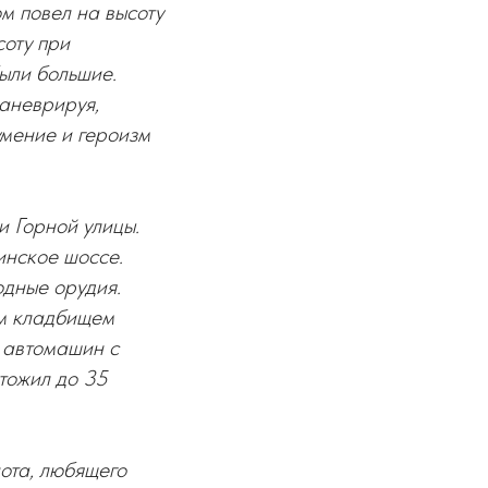
м повел на высоту
соту при
ыли большие.
маневрируя,
умение и героизм
и Горной улицы.
инское шоссе.
одные орудия.
ым кладбищем
5 автомашин с
чтожил до 35
ота, любящего