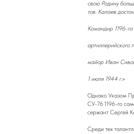
свою Родину больш
тов. Калаев досто
Командир 1196-го
артиллерийского 
майор Иван Сивов
1 июля 1944 г.»
Однако Указом Пр
СУ-76 1196-го сам
сержант Сергей К
Среди тех талантл