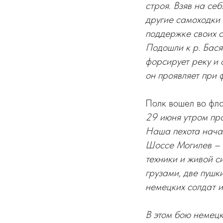
строя. Взяв на се
другие самоходки 
поддержке своих с
Подошли к р. Бася
форсирует реку и 
он проявляет при 
Полк вошел во фла
29 июня утром про
Наша пехота начал
Шоссе Могилев – 
техники и живой с
грузами, две пушк
немецких солдат и
В этом бою немецк