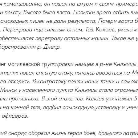
бя командование, он пошел на штурм и своим примеро
и пехоту. Высота была взята. Попытки врага отбить вы
амоходных пушек не дали результата. Потери врага б
. Переправа под сильным огнем. Тов.
Калаев
, умело 
обеспечивает переправу остальных машин. Такое же 
форсировании р. Днепр.
нг могилевской гр
уппировки немцев в р-не Княжицы 
тивник повел сильную атаку, пытаясь ворваться на М
а отходить. В контратаку пошли наши танки и самох
Минск у населенного пункта Княжицы стало огромн
илы противника. В этой атаке тов. Калаев уничтожил 
и на конной тяге, подбил самоходную установку и уни
 офицеров.
ий снаряд оборвал жизнь героя боев, большого патри