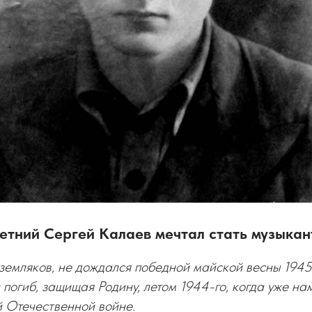
тний Сергей Калаев мечтал стать музыкант
земляков, не дождался победной майской весны 1945
погиб, защищая Родину, летом 1944-го, когда уже на
й Отечественной войне.