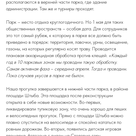
располагаются в верхней части парка, где здание
администрации. Там же и турниры проходят.
Парк – место отдыха круглогодичного. Но 1 мая для таких
общественных пространств – особая дата. Для сотрудников
это тот самый рубеж, к которому в парке все должно быть
приведено в порядок: территория, лавочки, урны, освещение,
газоны, на которых регулярно косят траву. Проводится
плановая аккарицидная обработка против клещей.
«Каждый
год в 10 парковых зонах мы проводим такую обработку.
Самая активная фаза – середина апреля. Тогда и проводим.
Пока случаев укусов в парке не было»
.
Наша прогулка завершается в нижней части парка, в районе
площади Штыба. Эта площадка после реконструкции
открыла в себе новые возможности. Во-первых,
ликвидировали тупиковую зону, что очень хорошо для пеших
и велосипедных прогулок. Прямо с площади Штыба можно
плавно спуститься на велосипеде и спокойно кататься по
ровным дорожкам. Во-вторых, появились детская игровая
площадка, фотозона с видом на Столовую гору.