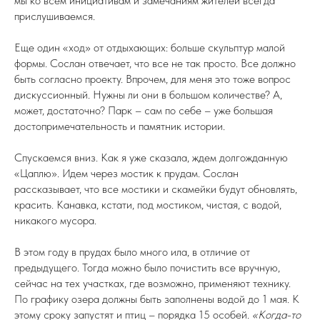
мы ко всем инициативам и замечаниям жителей всегда
прислушиваемся.
Еще один «ход» от отдыхающих: больше скульптур малой
формы. Сослан отвечает, что все не так просто. Все должно
быть согласно проекту. Впрочем, для меня это тоже вопрос
дискуссионный. Нужны ли они в большом количестве? А,
может, достаточно? Парк – сам по себе – уже большая
достопримечательность и памятник истории.
Спускаемся вниз. Как я уже сказала, ждем долгожданную
«Цаплю». Идем через мостик к прудам. Сослан
рассказывает, что все мостики и скамейки будут обновлять,
красить. Канавка, кстати, под мостиком, чистая, с водой,
никакого мусора.
В этом году в прудах было много ила, в отличие от
предыдущего. Тогда можно было почистить все вручную,
сейчас на тех участках, где возможно, применяют технику.
По графику озера должны быть заполнены водой до 1 мая. К
этому сроку запустят и птиц – порядка 15 особей.
«Когда-то