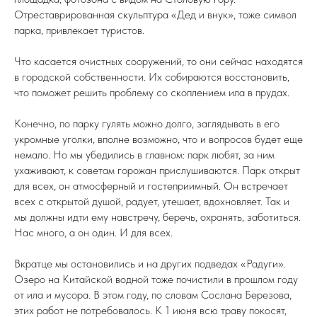
Отреставрированная скульптура «Дед и внук», тоже символ
парка, привлекает туристов.
Что касается очистных сооружений, то они сейчас находятся
в городской собственности. Их собираются восстановить,
что поможет решить проблему со скоплением ила в прудах.
Конечно, по парку гулять можно долго, заглядывать в его
укромные уголки, вполне возможно, что и вопросов будет еще
немало. Но мы убедились в главном: парк любят, за ним
ухаживают, к советам горожан прислушиваются. Парк открыт
для всех, он атмосферный и гостеприимный. Он встречает
всех с открытой душой, радует, утешает, вдохновляет. Так и
мы должны идти ему навстречу, беречь, охранять, заботиться.
Нас много, а он один. И для всех.
Вкратце мы остановились и на других подведах «Радуги».
Озеро на Китайской водной тоже почистили в прошлом году
от ила и мусора. В этом году, по словам Сослана Березова,
этих работ не потребовалось. К 1 июня всю траву покосят,