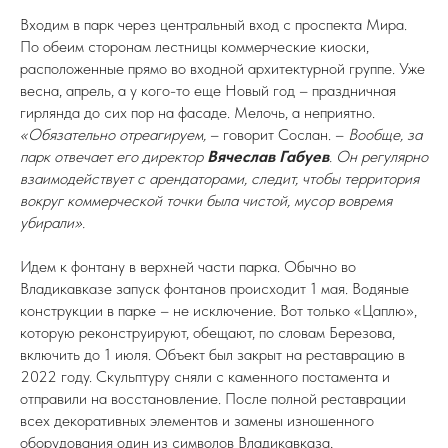
Входим в парк через центральный вход с проспекта Мира.
По обеим сторонам лестницы коммерческие киоски,
расположенные прямо во входной архитектурной группе. Уже
весна, апрель, а у кого-то еще Новый год – праздничная
гирлянда до сих пор на фасаде. Мелочь, а неприятно.
«Обязательно отреагируем,
– говорит Сослан. –
Вообще, за
парк отвечает его директор
Вячеслав Габуев
. Он регулярно
взаимодействует с арендаторами, следит, чтобы территория
вокруг коммерческой точки была чистой, мусор вовремя
убирали».
Идем к фонтану в верхней части парка. Обычно во
Владикавказе запуск фонтанов происходит 1 мая. Водяные
конструкции в парке – не исключение. Вот только «Цаплю»,
которую реконструируют, обещают, по словам Березова,
включить до 1 июля. Объект был закрыт на реставрацию в
2022 году. Скульптуру сняли с каменного постамента и
отправили на восстановление. После полной реставрации
всех декоративных элементов и замены изношенного
оборудования один из символов Владикавказа,