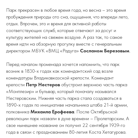
Парк прекрасен в любое время года, но весна – это время
пробуждения природы ото сна, ощущения, что впереди лето,
отдых. Впрочем, это и время для активной работы
соответствующих служб, которые отвечают за досуг и
культуру жителей на свежем воздухе. А раз так, то самое
время идти на обзорную прогулку вместе с генеральным
директором МБУК «ВМЦ «Радуга»
Сосланом Березовым
.
Перед началом променада хочется напомнить, что парк
возник в 1830-х годах как комендантский сад возле
комендатуры Владикавказской крепости. Комендант
крепости
Петр Нестеров
обустроил верхнюю часть парка
«Монплезир» и бульвар, который поначалу назывался
Нестеровским. Нижняя часть парка стала создаваться в
1890-х годах по инициативе начальника штаба 21-й армии,
полковника
Михаила Ерофеева
. После Октябрьской
революции парк назвали в духе времени – Пролетарским. А
свое нынешнее название он получил 22 сентября 1939-го
года в связи с празднованием 80-летия Коста Хетагурова.