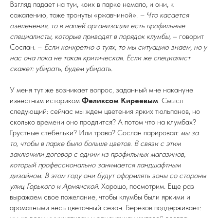
Взгляд падает на туи, коих в парке немало, и они, к
сожалению, тоже тронуты «ржавчиной».
– Что касается
озеленения, то в нашей организации есть профильные
специалисты, которые приводят в порядок клумбы,
– говорит
Сослан. –
Если конкретно о туях, то мы ситуацию знаем, но у
нас она пока не такая критическая. Если же специалист
скажет: убирать, будем убирать.
У меня тут же возникает вопрос, заданный мне накануне
известным историком
Феликсом Киреевым
. Смысл
следующий: сейчас мы ждем цветения ярких тюльпанов, но
сколько времени оно продлится? А потом что на клумбах?
Грустные стебельки? Или трава? Сослан парировал:
мы за
то, чтобы в парке было больше цветов. В связи с этим
заключили договор с одним из профильных магазинов,
который профессионально занимается ландшафтным
дизайном. В этом году они будут оформлять зоны со стороны
улиц Горького и Армянской.
Хорошо, посмотрим. Еще раз
выражаем свое пожелание, чтобы клумбы были яркими и
ароматными весь цветочный сезон. Березов поддерживает: