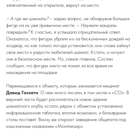
запечатленный на открытках, вернут на место.
– А где же шахматы?
– задаю вопрос, не обнаружив больших
фигур на их уже привычном месте. –
Неужели вандалы
повредили?
К счастью, я услышала отрицательный ответ.
Оказалось, что фигуры убрали из-за бесконечных дождей на
хоздвор, но как только погода установится, они снова займут
свое место к радости любителей шахмат. Кстати, и ночуют
они в безопасном месте. Но, самое главное, Сослан
сообщил, что фигуры никто не ломал за все время их
нахождения на площадке.
Перемещаемся к объекту, которым занимается меценат
Давид Газзати
. О нем много писали, в том числе и «СО». В
верхней части будет располагаться новое здание
шахматного клуба, кстати, рядом с объектом установлена
информационная табличка, вполне возможно, и бильярдные
столы поставят. Внизу же откроют заведение общепита под
изысканным названием «Монплезир».