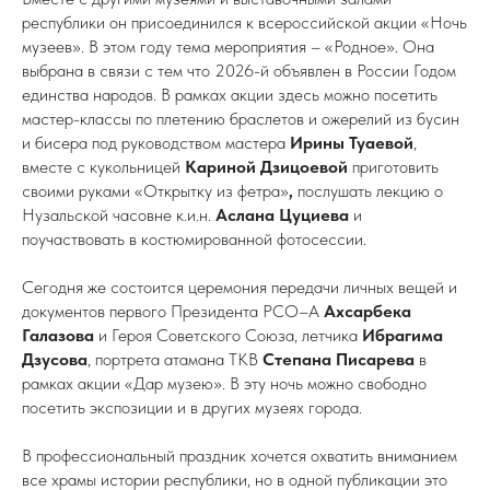
республики он присоединился к всероссийской акции «Ночь
музеев». В этом году тема мероприятия – «Родное». Она
выбрана в связи с тем что 2026-й объявлен в России Годом
единства народов. В рамках акции здесь можно посетить
мастер-классы по плетению браслетов и ожерелий из бусин
и бисера под руководством мастера
Ирины Туаевой
,
вместе с кукольницей
Кариной Дзицоевой
приготовить
своими руками «Открытку из фетра»
,
послушать лекцию о
Нузальской часовне к.и.н.
Аслана Цуциева
и
поучаствовать в костюмированной фотосессии.
Сегодня же состоится церемония передачи личных вещей и
документов первого Президента РСО–А
Ахсарбека
Галазова
и Героя Советского Союза, летчика
Ибрагима
Дзусова
, портрета атамана ТКВ
Степана Писарева
в
рамках акции «Дар музею». В эту ночь можно свободно
посетить экспозиции и в других музеях города.
В профессиональный праздник хочется охватить вниманием
все храмы истории республики, но в одной публикации это