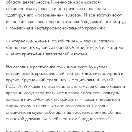
области деятельности. Именно они занимаются
сохранением духовного и исторического наследия,
адаптируя его к современным вызовам. И все заслуживают
искренних слов благодарности за свой подвижнический труд
и пожелания в честьпрофессионального праздника!
«Интересные, живые и самобытные», – такими словами
можно описать музеи Северной Осетии, каждый из которых
– центр притяжения для жителей и гостей.
На сегодня в республике функционируют 18 музеев:
исторический, краеведческий, театральный, литературный и
другие. Крупнейший среди них – Национальный музей
РСО–А. Уникальные экспозиции этого музея словно машина
времени могут перенести нас в эпоху Кобанской культуры,
показать нам «Махческий лабиринт» – камень необычной
формы весом в несколько сот килограммов. Сегодня
специалисты музея работают над восстановлением облика
аланской девушки, жившей в раннем Средневековье…
Вместе с другими музеями и выставочными залами