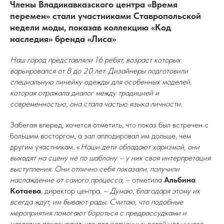
Члены Владикавказского центра «Время
перемен» стали участниками Ставропольской
недели моды, показав коллекцию «Код
наследия» бренда «Лиса»
Наш город представляли 16 ребят, возраст которых
варьировался от 8 до 20 лет. Дизайнеры подготовили
специальную линейку одежды для особенных моделей,
которая отражала диалог между традицией и
современностью, она стала частью языка личности.
Забегая вперед, хочется отметить, что показ был встречен с
большим восторгом, а зал аплодировал им дольше, чем
другим участникам. «
Наши дети обладают харизмой, они
выходят на сцену не по шаблону – у них своя интерпретация
выступления. Они отлично себя показали, получили
наслаждение от самого процесса,
– отметила
Альбина
Котаева
, директор центра. –
Думаю, благодаря этому их
всегда ждут, им бывают рады. Считаю, что подобные
мероприятия помогают бороться с предрассудками и
наглядно показывают, что для солнечных детей нет ничего