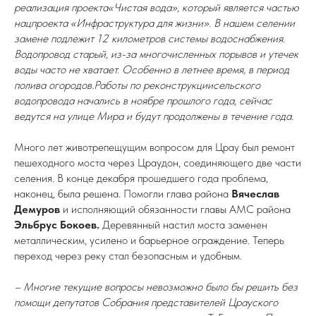
реализация проекта
«Чистая вода», который является частью
нацпроекта «Инфраструктура для жизни». В нашем селении
замене подлежит 12 километров системы водоснабжения.
Водопровод старый, из-за многочисленных порывов и утечек
воды часто не хватает. Особенно в летнее время, в период
полива огородов.
Работы по реконструкции
сельского
водопровода начались в ноябре прошлого года, сейчас
ведутся на улице Мира и будут продолжены в течение года.
Много лет животрепещущим вопросом для Црау был ремонт
пешеходного моста через Цраудон, соединяющего две части
селения. В конце декабря прошедшего года проблема,
наконец, была решена. Помогли глава района
Вячеслав
Демуров
и исполняющий обязанности главы АМС района
Эльбрус Бокоев.
Деревянный настил моста заменен
металлическим, усилено и барьерное ограждение. Теперь
переход через реку стал безопасным и удобным.
– Многие текущие вопросы невозможно было бы решить без
помощи депутатов Собрания представителей Црауского