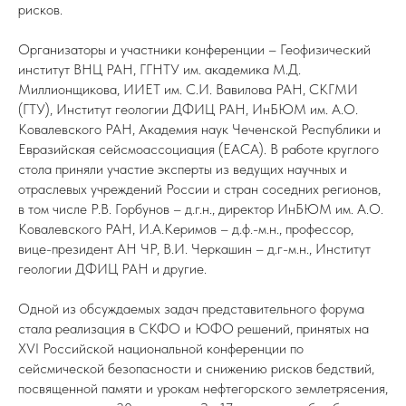
рисков.
Организаторы и участники конференции – Геофизический
институт ВНЦ РАН, ГГНТУ им. академика М.Д.
Миллионщикова, ИИЕТ им. С.И. Вавилова РАН, СКГМИ
(ГТУ), Институт геологии ДФИЦ РАН, ИнБЮМ им. А.О.
Ковалевского РАН, Академия наук Чеченской Республики и
Евразийская сейсмоассоциация (ЕАСА). В работе круглого
стола приняли участие эксперты из ведущих научных и
отраслевых учреждений России и стран соседних регионов,
в том числе Р.В. Горбунов – д.г.н., директор ИнБЮМ им. А.О.
Ковалевского РАН, И.А.Керимов – д.ф.-м.н., профессор,
вице-президент АН ЧР, В.И. Черкашин – д.г-м.н., Институт
геологии ДФИЦ РАН и другие.
Одной из обсуждаемых задач представительного форума
стала реализация в СКФО и ЮФО решений, принятых на
XVI Российской национальной конференции по
сейсмической безопасности и снижению рисков бедствий,
посвященной памяти и урокам нефтегорского землетрясения,