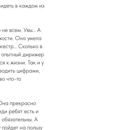
видеть в каждом из
 не всем. Увы… А
хости. Она умела
ркестр… Сколько в
от опытный дирижер
я к жизни. Так и у
водить цифрами,
во что-то
 Она прекрасно
ди ребят есть и
 обязательны. А
 пойдет на пользу