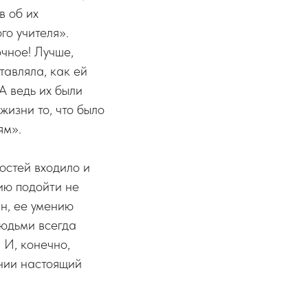
в об их
го учителя».
очное! Лучше,
тавляла, как ей
 А ведь их были
жизни то, что было
ям».
остей входило и
ию подойти не
ин, ее умению
людьми всегда
 И, конечно,
ении настоящий