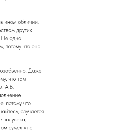
в ином обличии.
еством других
. Не одно
, потому что она
мозабвенно. Даже
му, что там
. А.В.
полнение
е, потому что
найтесь, случается
е полувека,
том сумел «не