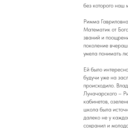
без которого наш 
Римма Гавриловна
Математик от Бога
званий и поощрени
поколение вчерашн
умела понимать лю
Ей было интересно
будучи уже на зас
происходило. Вла
Луначарского – Р
кабинетов, озелен
школа была источн
далеко не у каждо
сохранил и молодо