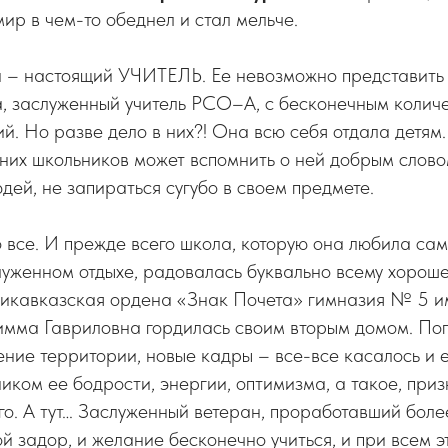
мир в чем-то обеднел и стал мельче.
 – настоящий УЧИТЕЛЬ. Ее невозможно представить 
, заслуженный учитель РСО–А, с бесконечным колич
й. Но разве дело в них?! Она всю себя отдала детям
их школьников может вспомнить о ней добрым словом
дей, не запираться сугубо в своем предмете.
 все. И прежде всего школа, которую она любила са
луженном отдыхе, радовалась буквально всему хороше
дикавказская ордена «Знак Почета» гимназия № 5 им
имма Гавриловна гордилась своим вторым домом. По
ение территории, новые кадры – все-все касалось и е
иком ее бодрости, энергии, оптимизма, а такое, приз
го. А тут… Заслуженный ветеран, проработавший боле
й задор, и желание бесконечно учиться, и при всем э