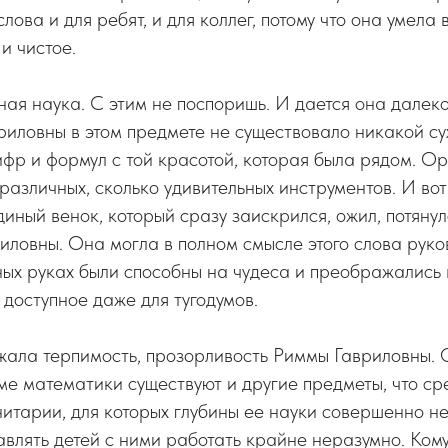
лова и для ребят, и для коллег, потому что она умела 
 и чистое.
ая наука. С этим не поспоришь. И дается она далеко
риловны в этом предмете не существовало никакой су
фр и формул с той красотой, которая была рядом. О
 различных, сколько удивительных инструментов. И в
диный венок, который сразу заискрился, ожил, потянулс
ловны. Она могла в полном смысле этого слова руко
ных руках были способны на чудеса и преображались 
 доступное даже для тугодумов.
жала терпимость, прозорливость Риммы Гавриловны.
ме математики существуют и другие предметы, что сре
итарии, для которых глубины ее науки совершенно не
тавлять детей с ними работать крайне неразумно. Кому