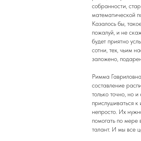
собранности, стар
математической под
Казалось бы, тако
пожалуй, и не ска
будет приятно услы
сотни, тех, чьим н
заложено, подарен
Римма Гавриловна 
составление распи
только точно, но 
прислушиваться к 
непросто. Их нужн
помогать по мере 
талант. И мы все ц