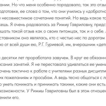
ании. Но что меня особенно порадовало, так это отзы
готовке, ее слова о том, что они учились у «добротно
е несовместимое сочетание понятий. Но ведь какое т
жешь. Я очень радовалась за Римму Гавриловну, предс
шать такой отзыв как о своих питомцах, так и о себе.
аставником она являлась, кто с честью нес по дорогам 
о от всей души ею, Р.Г. Гуриевой, им, вчерашним «дет
десятки лет проработала завучем. В круг ее обязанн
сания занятий. Я не переставала удивляться ее умен
и очень тактично к работе с учителями разных дисципл
их пожеланиям и просьбам. А ведь тесно общаться с 
о уметь понимать и принимать такими, какие они есть.
возможности. У Риммы Гавриловны был в этом отнош
енили его.