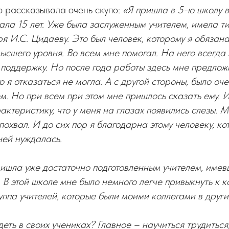
о рассказывала очень скупо:
«Я пришла в 5-ю школу в
ала 15 лет. Уже была заслуженным учителем, имела ти
ря И.С. Цидаеву. Это был человек, которому я обязан
сшего уровня. Во всем мне помогал. На него всегда
 поддержку. Но после года работы здесь мне предлож
о я отказаться не могла. А с другой стороны, было оч
. Но при всем при этом мне пришлось сказать ему. И
актеристику, что у меня на глазах появились слезы. М
 похвал. И до сих пор я благодарна этому человеку, к
ней нуждалась.
ришла уже достаточно подготовленным учителем, имев
 В этой школе мне было немного легче привыкнуть к ко
уппа учителей, которые были моими коллегами в други
деть в своих учениках? Главное – научиться трудиться,