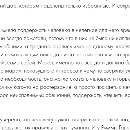
ий дар, которым наделены только избранные. И сохра
умела поддержать человека в нелегкое для него врем
и всегда помогали, потому что в них не было ни капл
сь общими, а предназначались именно данному челове
 помочь людям никогда никто не сомневался: это пр
й, само собой. Может, именно так всегда и должно бы
опиара», показушного интереса к чему-то сверхпопу
ла необходимость, она могла сказать человеку и горь
дчику кого-то на растерзание, а просто посидеть с ке
оря неисполнимых обещаний, поддержать, утешить, в
уверена, что человеку нужно говорить о хорошем тогд
 ведь это так правильно, так гуманно. И у Риммы Га