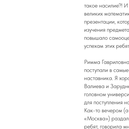
такое насилие?! И
великих математик
презентации, кото
изучения предмета,
повышало самооце
успехам этих ребя
Римма Гавриловна 
поступали в самые
наставника. Я хор
Валиева и Зарудн
головном универси
для поступления н
Как-то вечером (а
«Москва») раздалс
ребят, говорила м