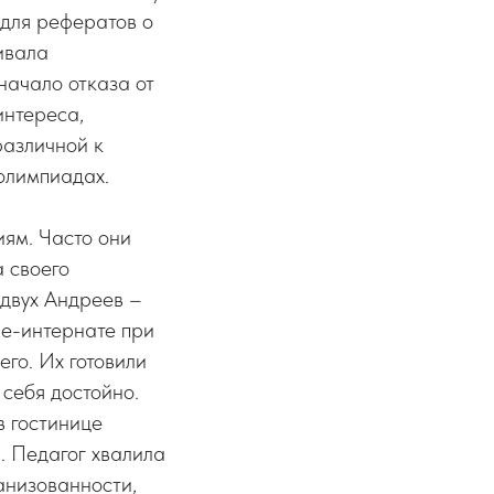
 для рефератов о
ивала
начало отказа от
интереса,
различной к
 олимпиадах.
иям. Часто они
а своего
 двух Андреев –
ле-интернате при
го. Их готовили
себя достойно.
в гостинице
. Педагог хвалила
анизованности,