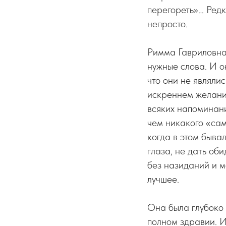
перегореть»… Редк
непросто.
Римма Гавриловна 
нужные слова. И он
что они не являли
искреннем желании
всяких напоминани
чем никакого «сам
когда в этом быва
глаза, не дать оби
без назиданий и м
лучшее.
Она была глубоко 
полном здравии. И