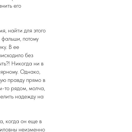
нить его
я, найти для этого
и фальши, потому
ку. В ее
оисходило без
ть?! Никогда ни в
лярному. Однако,
кую правду прямо в
м-то рядом, молча,
селить надежду на
а, когда он еще в
вриловны неизменно