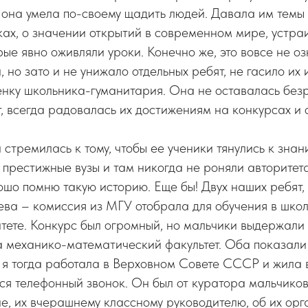
 она умела по-своему щадить людей. Давала им темы
ах, о значении открытий в современном мире, устра
рые явно оживляли уроки. Конечно же, это вовсе не оз
 но зато и не унижало отдельных ребят, не гасило их 
нку школьника-гуманитария. Она не оставалась без
т, всегда радовалась их достижениям на конкурсах и
стремилась к тому, чтобы ее ученики тянулись к знан
 престижные вузы и там никогда не роняли авторитет
ошо помню такую историю. Еще бы! Двух наших ребят,
ева – комиссия из МГУ отобрала для обучения в шко
тете. Конкурс был огромный, но мальчики выдержали е
а механико-математический факультет. Оба показали 
 я тогда работала в Верховном Совете СССР и жила 
я телефонный звонок. Он был от куратора мальчиков
не, их вчерашнему классному руководителю, об их орг