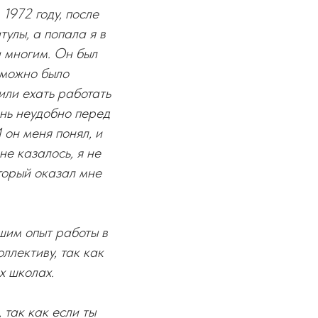
 1972 году, после
тулы, а попала я в
а многим. Он был
 можно было
или ехать работать
ень неудобно перед
 он меня понял, и
не казалось, я не
оторый оказал мне
шим опыт работы в
ллективу, так как
х школах.
 так как если ты