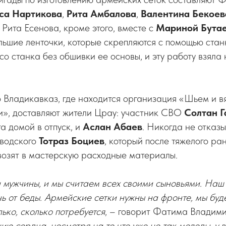
са Нартикова
,
Рита Амбалова
,
Валентина Бекоев
 Рита Есенова, кроме этого, вместе с
Мариной Бута
ьшие ленточки, которые скрепляются с помощью стан
со станка без обшивки ее основы, и эту работу взяла
о Владикавказ, где находится организация «Шьем и в
и», доставляют жители Црау: участник СВО
Солтан Г
а домой в отпуск, и
Аслан Абаев
. Никогда не отказ
аводского
Тотраз Боциев
, который после тяжелого ра
озят в мастерскую расходные материалы.
мужчины, и мы считаем всех своими сыновьями. Наш 
ь от беды. Армейские сетки нужны на фронте, мы буд
ько, сколько потребуется
, – говорит Фатима Владим
ию сердца, несмотря на то что уже не так молоды, у 