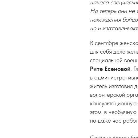
начала специально
Но теперь они не 
нахождения бойцов
но и изготавливаю
В сентябре женска
для себя дело жен
специальной воен
Рите Есеновой
.
Г
в административн
житель изготовил 
волонтерской орг
консультационную 
этом, в необычную
но даже час работ
Сегодня костяк бр