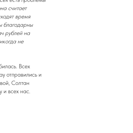
на считает
аходят время
Мы благодарны
яч рублей на
икогда не
билась. Всех
ау отправились и
вой, Солтан
 и всех нас.