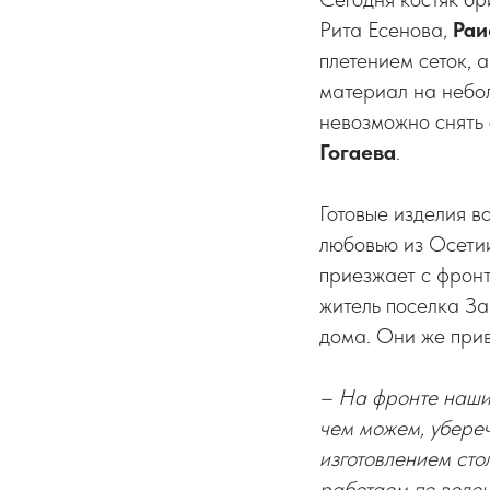
Рита
Есенова,
Раи
плетением сеток, а
материал на небол
невозможно снять 
Гогаева
.
Готовые изделия в
любовью из Осети
приезжает с фронт
житель поселка З
дома.
Они же прив
– На фронте наши 
чем можем, убереч
изготовлением стол
работаем по велен