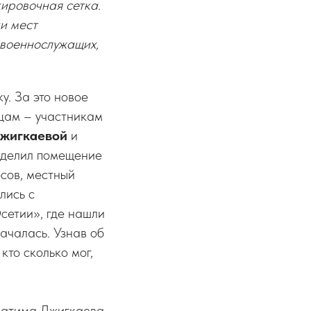
ировочная сетка.
ки мест
 военнослужащих,
у. За это новое
йцам – участникам
жигкаевой
и
делил помещение
сов, местный
лись с
сетии», где нашли
ачалась. Узнав об
кто сколько мог,
Фатима Джигкаева,