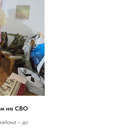
ам на СВО
района – до