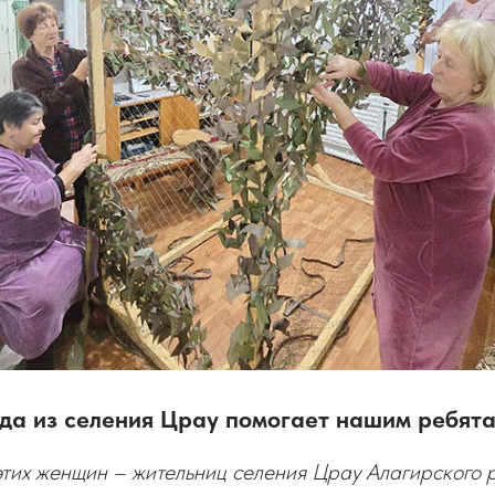
да из селения Црау помогает нашим ребят
 этих женщин – жительниц селения Црау Алагирского 