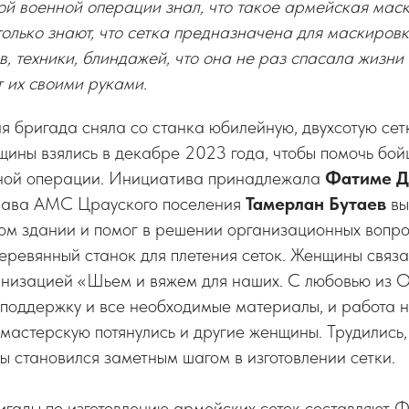
й военной операции знал, что такое армейская маск
только знают, что сетка предназначена для маскиров
, техники, блиндажей, что она не раз спасала жизни
т их своими руками.
я бригада сняла со станка юбилейную, двухсотую сетк
щины взялись в декабре 2023 года, чтобы помочь бо
ной операции. Инициатива принадлежала
Фатиме Д
лава АМС Црауского поселения
Тамерлан Бутаев
вы
ом здании и помог в решении организационных вопро
деревянный станок для плетения сеток. Женщины связа
анизацией «Шьем и вяжем для наших. С любовью из О
поддержку и все необходимые материалы, и работа н
 мастерскую потянулись и другие женщины. Трудились, 
ы становился заметным шагом в изготовлении сетки.
игады по изготовлению армейских сеток составляют 