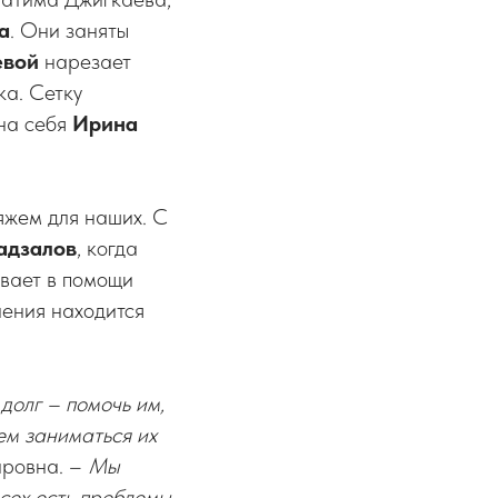
а
. Они заняты
евой
нарезает
ка. Сетку
 на себя
Ирина
яжем для наших. С
адзалов
, когда
ывает в помощи
нения находится
долг – помочь им,
ем заниматься их
ировна. –
Мы
всех есть проблемы