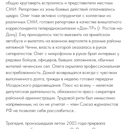
общую круговерть встроились и представители местных
СМИ. Репортажи из зоны боевых действий оплачивались
щедро. Олег тоже активно сотрудничал с коллегами из
различных СМИ, готовил репортажи в качестве внештатного
корреспондента телерадиокомпании «Дон-ТР» (г. Ростов-на-
Дону). Ему приходилось часто выезжать на армейском
автобусе и вылетать на военном вертолете в разные районы
мятежной Чечни, власть в которой оказалась в руках
сепаратистов. Олег с микрофоном в руках брал интервью у
рядовых бойцов, офицеров, бывших заложников, обычных
жителей чеченских сел. Олега окрыляла профессиональная
востребованность. Домой возвращался всегда с чувством
выполненного долга, трижды в неделю готовил передачи
Моздокского радиовещания. Плюс ко всему – нелегкая
депутатская деятельность, обязанности пресс-секретаря
районной администрации. Трудовой ритм был немыслимо
напряженным, но он не угнетал – член Союза журналистов
РФ не позволял себе расслабиться...
Трагедия, произошедшая летом 2003 года прервала