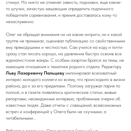
стимул. Но никто не отменял зависть, подножки, еще какие-
то штучки, зачастую мешающие определить подлинного
победителя соревнования, и премия доставалась кому-то
незаслуженно.
Олег не обращал внимания ни на какие интриги, ни к какой
группе не примыкал, оценивал публикацию со свойственными
ему прямодушием и честностью. Сам учился на ходу и почти
сразу стал писать хорошо, на удивление быстро освоив все
журналистские жанры. С особым азартом брался за темы, не
имеющие отношения к тематике родного отдела. Редактору
Льву Лазаревичу Пальцеву
импонировал всеохватный
интерес молодого коллеги ко всему, что происходило в жизни
района, да и за его пределами. Поэтому загружал парня по
полной, и в газете появлялись критические статьи, живые
репортажи, неожиданные интервью, проблемные очерки об
известных людях. Даже отчеты с совещаний, всевозможных
встреч и конференций у Олега были не скучными, а
читабельными...
Работая в редакции, Олег поступил (заочно) на