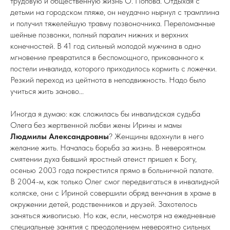
трудовую и общественную жизнь О. Попова. Отдыхая с
детьми на городском пляже, он неудачно нырнул с трамплина
и получил тяжелейшую травму позвоночника. Переломанные
шейные позвонки, полный паралич нижних и верхних
конечностей. В 41 год сильный молодой мужчина в одно
мгновение превратился в беспомощного, прикованного к
постели инвалида, которого приходилось кормить с ложечки.
Резкий переход из цейтнота в неподвижность. Надо было
учиться жить заново...
Иногда я думаю: как сложилась бы инвалидская судьба
Олега без жертвенной любви жены Ирины и мамы
Людмилы Александровны
? Женщины вдохнули в него
желание жить. Началась борьба за жизнь. В невероятном
смятении духа бывший яростный атеист пришел к Богу,
осенью 2003 года покрестился прямо в больничной палате.
В 2004-м, как только Олег смог передвигаться в инвалидной
коляске, они с Ириной совершили обряд венчания в храме в
окружении детей, родственников и друзей. Захотелось
заняться живописью. Но как, если, несмотря на ежедневные
специальные занятия с преодолением невероятно сильных