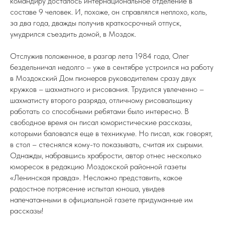
командиру досталось интернациональное отделение в
составе 9 человек. И, похоже, он справлялся неплохо, коль,
за два года, дважды получив краткосрочный отпуск,
умудрился съездить домой, в Моздок.
Отслужив положенное, в разгар лета 1984 года, Олег
бездельничал недолго – уже в сентябре устроился на работу
в Моздокский Дом пионеров руководителем сразу двух
кружков – шахматного и рисования. Трудился увлеченно –
шахматисту второго разряда, отличному рисовальщику
работать со способными ребятами было интересно. В
свободное время он писал юмористические рассказы,
которыми баловался еще в техникуме. Но писал, как говорят,
в стол – стеснялся кому-то показывать, считая их сырыми.
Однажды, набравшись храбрости, автор отнес несколько
юморесок в редакцию Моздокской районной газеты
«Ленинская правда». Несложно представить, какое
радостное потрясение испытал юноша, увидев
напечатанными в официальной газете придуманные им
рассказы!