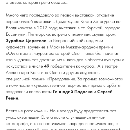
отзывов, которая грела сердце...
Много чего последовало за первой выставкой: открытие
персональной выставки в Доме-музее Коста Хетагурова во
Владикавказе в 2012 году; выставки в ст. Курской, городах
Ессентуки, Пятигорске; встреча с именитым скульптором
Зурабом Церетели
во Всероссийской академии
художеств; вручение в Москве Международной премии
«Филантроп», лауреатом которой Олег Попов был признан
«за выдающиеся достижения инвалидов в области культуры и
искусства» в числе
49
победителей конкурса... А в театре
Александра Калягина Олега и других лауреатов
специальной премии «Преодоление. За гранью возможного»
в номинации «художественное творчество» прямо с орбиты
поздравили космонавты
Геннадий Падалка
и
Сергей
Ревин
.
Всего не расскажешь. Но я всегда буду представлять тот
ужас, охвативший Олега после случившейся личной
катастрофы, и то непостижимое запредельное мужество, с
которым молодой мужчина, преодолев ощущение катастрофы