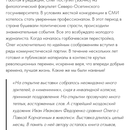
филологический факультет Северо-Осетинского
госуниверситета. В условиях жесткой конкуренции в СМИ
хотелось стать уверенным профессионалом. В этот период в
стране бушевали политические страсти, происходили
знаменательные события. Все это возбуждало молодого
журналиста. Когда началась горбачевская перестройка,
Олег исключительно по идейным соображениям вступил в
ряды коммунистической партии. В течение нескольких лет
готовил и публиковал материалы в контексте крутых
революционных перемен, искренне веря, что впереди добрые
времена, лучшая жизнь. Какие же мы были наивные!
«На открытие выставки собралось неожиданно много
зрителей, а «именинник», сидя в инвалидной коляске,
принимал поздравления. На открытии прозвучало много
теплых, восторженных слов. А старейший моздокский
художник Иван Иванович Федоренко сравнил Олега с
Павкой Корчагиным в живописи. Выставка длилась целый
месяц. В память о ней автору осталась книга отзывов,