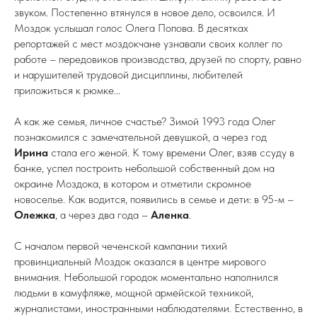
звуком. Постепенно втянулся в новое дело, освоился. И
Моздок услышал голос Олега Попова. В десятках
репортажей с мест моздокчане узнавали своих коллег по
работе – передовиков производства, друзей по спорту, равно
и нарушителей трудовой дисциплины, любителей
приложиться к рюмке...
А как же семья, личное счастье? Зимой 1993 года Олег
познакомился с замечательной девушкой, а через год
Ирина
стала его женой. К тому времени Олег, взяв ссуду в
банке, успел построить небольшой собственный дом на
окраине Моздока, в котором и отметили скромное
новоселье. Как водится, появились в семье и дети: в 95-м –
Олежка
, а через два года –
Аленка
.
С началом первой чеченской кампании тихий
провинциальный Моздок оказался в центре мирового
внимания. Небольшой городок моментально наполнился
людьми в камуфляже, мощной армейской техникой,
журналистами, иностранными наблюдателями. Естественно, в