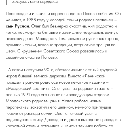
которая грела сердце...»
Происходили и в жизни корреспондента Попова события. Он
женился, в 1988 году у молодой семьи родился первенец –
сын Руслан
. Олег был безмерно счастлив, жил радостно и
легко, несмотря на бытовые и жилищные неурядицы, вечную
нехватку денег. Молодость! Тем временем рушилась страна,
рушились семьи, вековые традиции, патриотизм трещал по
швам. С крушением Советского Союза развалилось и
семейное счастье Поповых.
...А потом наступили 90-е, обездолившие честный трудовой
народ бывшей великой державы. Вместо «Ленинской
правды» в районе родилось новое печатное издание –
«Моздокский вестник». Олег ушел из редакции газеты –
осенью 1991 года его назначили заведующим отделом
Моздокского радиовещания. Новая работа, новые
перспективы захватили его целиком, немного приглушив
горечь от распада семьи, Олег с головой ушел в
радиожурналистику. Допоздна и даже в выходные пропадал в
крохотной студии, оттачивая и шлифуя технику работы со