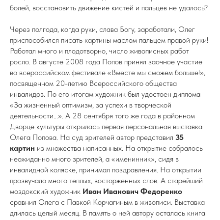
болей, восстановить движение кистей и пальцев не удалось?
Через полгода, когда руки, слава Богу, заработали, Олег
приспособился писать картины маслом пальцем правой руки!
Работал много и плодотворно, число живописных работ
росло. В августе 2008 года Попов принял заочное участие
во всероссийском фестивале «Вместе мы сможем больше!»,
посвященном 20-летию Всероссийского общества
инвалидов. По его итогам художник был удостоен диплома
«За жизненный оптимизм, за успехи в творческой
деятельности...». А 28 сентября того же года в районном
Дворце культуры открылась первая персональная выставка
Олега Попова. На суд зрителей автор представил
35
картин
из множества написанных. На открытие собралось
неожиданно много зрителей, а «именинник», сидя в
инвалидной коляске, принимал поздравления. На открытии
прозвучало много теплых, восторженных слов. А старейший
моздокский художник
Иван Иванович Федоренко
сравнил Олега с Павкой Корчагиным в живописи. Выставка
длилась целый месяц. В память о ней автору осталась книга