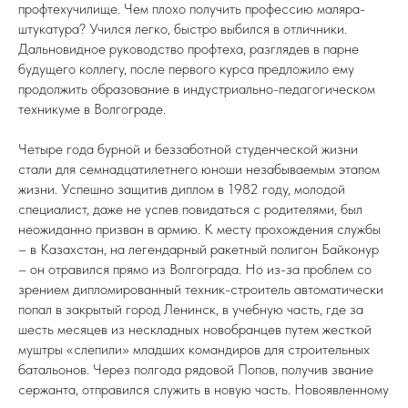
профтехучилище. Чем плохо получить профессию маляра-
штукатура? Учился легко, быстро выбился в отличники.
Дальновидное руководство профтеха, разглядев в парне
будущего коллегу, после первого курса предложило ему
продолжить образование в индустриально-педагогическом
техникуме в Волгограде.
Четыре года бурной и беззаботной студенческой жизни
стали для семнадцатилетнего юноши незабываемым этапом
жизни. Успешно защитив диплом в 1982 году, молодой
специалист, даже не успев повидаться с родителями, был
неожиданно призван в армию. К месту прохождения службы
– в Казахстан, на легендарный ракетный полигон Байконур
– он отравился прямо из Волгограда. Но из-за проблем со
зрением дипломированный техник-строитель автоматически
попал в закрытый город Ленинск, в учебную часть, где за
шесть месяцев из нескладных новобранцев путем жесткой
муштры «слепили» младших командиров для строительных
батальонов. Через полгода рядовой Попов, получив звание
сержанта, отправился служить в новую часть. Новоявленному