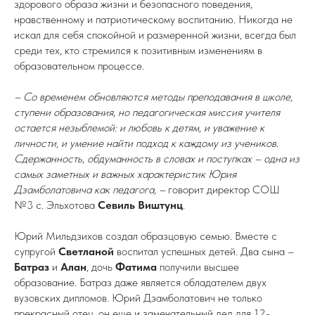
здорового образа жизни и безопасного поведения,
нравственному и патриотическому воспитанию. Никогда не
искал для себя спокойной и размеренной жизни, всегда был
среди тех, кто стремился к позитивным изменениям в
образовательном процессе.
– Со временем обновляются методы преподавания в школе,
ступени образования, но педагогическая миссия учителя
остается незыблемой: и любовь к детям, и уважение к
личности, и умение найти подход к каждому из учеников.
Сдержанность, обдуманность в словах и поступках – одна из
самых заметных и важных характеристик Юрия
Дзамболатовича как педагога, –
говорит директор СОШ
№3 с. Эльхотова
Севиль Виштунц
.
Юрий Мильдзихов создал образцовую семью. Вместе с
супругой
Светланой
воспитал успешных детей. Два сына –
Батраз
и
Алан
, дочь
Фатима
получили высшее
образование. Батраз даже является обладателем двух
вузовских дипломов. Юрий Дзамболатович не только
прекрасный отец, он еще и замечательный дед для 12-