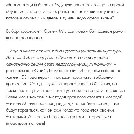
Многие люди выбирают будущую профессию еще во время
обучения в школе, и на их решение часто влияют учителя,
которые открыли им дверь в ту или иную сферу знаний.
Выбор профессии Юрием Мильдзиховым был сделан рано и
вполне осознанно.
– Еще в школе для меня был идеалом учитель физкультуры
Анатолий Александрович Зураев, на его примере я
однозначно решил стать педагогом-физкультурником, –
рассказываетЮрий Дзамболатович. И о своем выборе не
жалеет. 53 года верой и правдой прослужил выбранной
профессии. Сегодня, уже на пороге своего 80-летия, он
также подтянут и строен, хотя уже седина блестит в волосах.
Разве мог в начале 70-х годов прошлого столетия молодой
учитель Мильдзихов предвидеть, что пройдет время, и им
будут гордиться, как он сам когда-то гордился своими
учителями. А сколько было всего за эти интересные и
плодотворные годы!