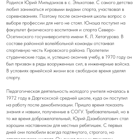
Родился Юрий Мильдзихов в с. Эльхотове. С самого детства
любил заниматься игровыми видами спорта, участвовал в
соревнованиях. Поэтому после окончания школы вопрос о
выборе профессии для него не стоял. Юноша поступил на
факультет физического воспитания и спорта Северо-
Осетинского госуниверситета имени К. Л. Хетагурова. В
составе районной волейбольной команды отстаивал
спортивную честь Кировского района. Пролетели
студенческие годы, и, успешно окончив учебу, в 1970 году он
был призван в ряды вооруженных сил, в инженерные войска.
В условиях армейской жизни все свободное время уделял
спорту.
Педагогическая деятельность молодого учителя началась в
1972 году в Даргкохской средней школе, куда он поступил
на работу после демобилизации. Пришло время показать
знания и навыки, полученные в СОГУ. Требовательный, но в
то же время доброжелательный, Юрий Дзамболатович стал
хорошим наставником для местных ребятишек. С первых
дней они полюбили всегда подтянутого, строгого, но
справедливого учителя. Он сумел личным примером