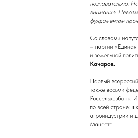
познавательно. Но
внимание. Невозмо
фундаментом прочн
Со словами напутс
– партии «Единая 
и земельной поли
Качаров.
Первый всероссий
также восьми феде
Россельхозбанк. 
по всей стране: ш
агроиндустрии и д
Мацесте.