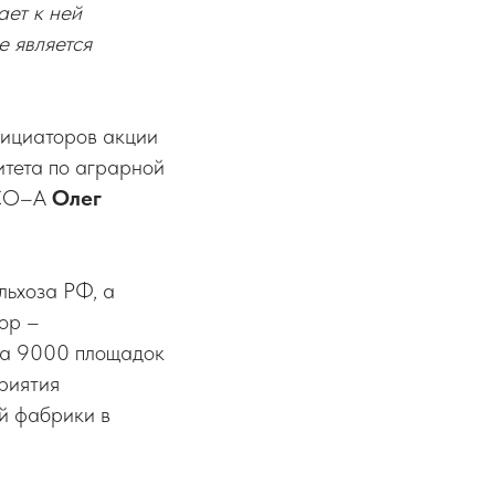
ает к ней
е является
нициаторов акции
итета по аграрной
РСО–А
Олег
льхоза РФ, а
ор –
дка 9000 площадок
приятия
й фабрики в