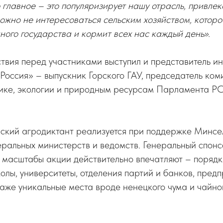
 главное – это популяризирует нашу отрасль, привлек
жно не интересоваться сельским хозяйством, которо
ого государства и кормит всех нас каждый день».
твия перед участниками выступил и представитель и
Россия» – выпускник Горского ГАУ, председатель ком
тике, экологии и природным ресурсам Парламента 
ский агродиктант реализуется при поддержке Минсе
ральных министерств и ведомств. Генеральный спонс
И масштабы акции действительно впечатляют – поря
колы, университеты, отделения партий и банков, пред
аже уникальные места вроде ненецкого чума и чайно