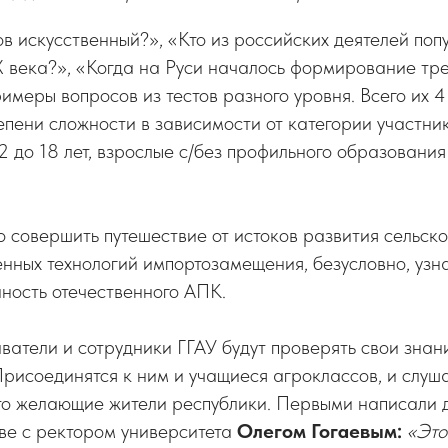
в искусственный?», «Кто из российских деятелей по
X века?», «Когда на Руси началось формирование тр
имеры вопросов из тестов разного уровня. Всего их 4
епени сложности в зависимости от категории участни
12 до 18 лет, взрослые с/без профильного образования
 совершить путешествие от истоков развития сельско
нных технологий импортозамещения, безусловно, узна
ность отечественного АПК.
ватели и сотрудники ГГАУ будут проверять свои знан
Присоединятся к ним и учащиеся агроклассов, и слу
то желающие жители республики. Первыми написали 
аве с ректором университета
Олегом Гогаевым:
«Это