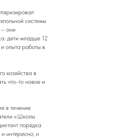
пуляризировал
ехпольной системы
 – они
ка: дети младше 12
 и опыта работы в
го хозяйства в
ть что-то новое и
ия в течение
шатели «Школы
диктант порядка
 и интересно, и