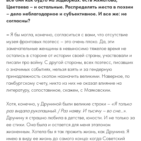
Цветаева – и остальные. Распределять места в поэзии
– дело неблагодарное и субъективное. И все же: не
согласны?
–
Я бы могла, конечно, согласиться с вами, что отсутствие
музея фронтовых поэтесс – это очень плохо. Да, эти
замечательные женщины в невыносимо тяжелое время не
остались в стороне от истории своей страны, участвовали и
писали про войну. С другой стороны, всех поэтесс, писавших
о значимых событиях, нельзя взять и за гендерную
принадлежность скопом назначить великими. Наверное, по
гамбургскому счету, никто из них не оказал влияние на
литературу, сопоставимое, скажем, с Маяковским.
Хотя, конечно, у Друниной были великие строки –
«Я только
раз видала рукопашный. / Раз наяву. И тысячу – во сне…»
.
Друнину я страшно любила в детстве, юности. И не только за
ее стихи. Она была и остается для меня эталоном
жизненным. Хотела бы я так прожить жизнь, как Друнина. Я
имею в виду ее жизнь до самого конца: когда Советский