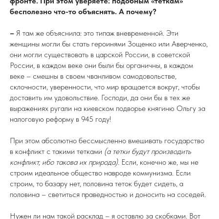
фронте. При этом уверяете: подобным «теткам»
бесполезно что-то объяснять. А почему?
–
Я там же объяснила: это типаж вневременной. Эти
женщины могли бы стать героинями Зощенко или Аверченко,
они могли существовать в царской России, в советской
России, в каждом веке они были бы органичны, в каждом
веке – смешны в своем чванливом самодовольстве,
склочности, уверенности, что мир вращается вокруг, чтобы
доставить им удовольствие. Господи, да они бы в тех же
выражениях ругали на киевском подворье княгиню Ольгу за
налоговую реформу в 945 году!
При этом абсолютно бессмысленно вмешивать государство
в конфликт с такими тетками
(а тетки будут производить
конфликт, ибо такова их природа).
Если, конечно же, мы не
строим идеальное общество навроде коммунизма. Если
строим, то базару нет, половина теток будет сидеть, а
половина – светиться праведностью и доносить на соседей.
Нужен ли нам такой расклад – я оставлю за скобками. Вот