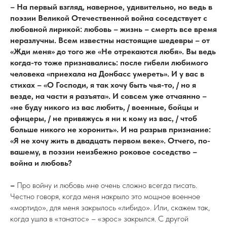
– На первый взгляд, наверное, удивительно, но ведь в
поэзии Великой Отечественной война соседствует с
любовной лирикой: любовь – жизнь – смерть все время
неразлучны. Всем известны настоящие шедевры – от
«Жди меня» до того же «Не отрекаются любя». Вы ведь
когда-то тоже признавались: после гибели любимого
человека «приехала на Донбасс умереть». И у вас в
стихах – «О Господи, я так хочу быть чья-то, / но я
везде, на части я разъята». И совсем уже отчаянно –
«не буду никого из вас любить, / военные, бойцы и
офицеры, / не привяжусь я ни к кому из вас, / чтоб
больше никого не хоронить». И на разрыв признание:
«Я не хочу жить в двадцать первом веке». Отчего, по-
вашему, в поэзии неизбежно роковое соседство –
война и любовь?
–
Про войну и любовь мне очень сложно всегда писать.
Честно говоря, когда меня накрыло это мощное военное
«мортидо», для меня закрылось «либидо». Или, скажем так,
когда ушла в «танатос» – «эрос» закрылся. С другой