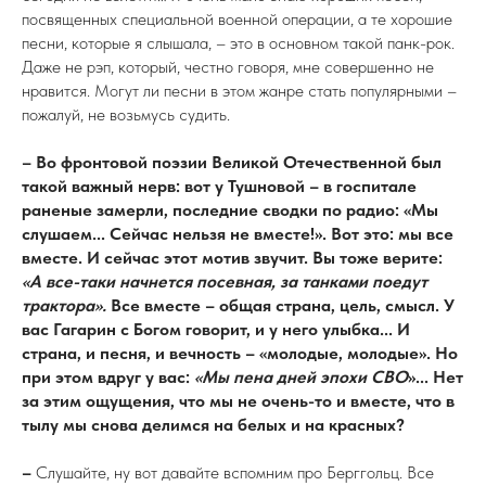
посвященных специальной военной операции, а те хорошие
песни, которые я слышала, – это в основном такой панк-рок.
Даже не рэп, который, честно говоря, мне совершенно не
нравится. Могут ли песни в этом жанре стать популярными –
пожалуй, не возьмусь судить.
– Во фронтовой поэзии Великой Отечественной был
такой важный нерв: вот у Тушновой – в госпитале
раненые замерли, последние сводки по радио: «Мы
слушаем... Сейчас нельзя не вместе!». Вот это: мы все
вместе. И сейчас этот мотив звучит. Вы тоже верите:
«А все-таки начнется посевная, за танками поедут
трактора».
Все вместе – общая страна, цель, смысл. У
вас Гагарин с Богом говорит, и у него улыбка... И
страна, и песня, и вечность – «молодые, молодые». Но
при этом вдруг у вас:
«Мы пена дней эпохи СВО
»... Нет
за этим ощущения, что мы не очень-то и вместе, что в
тылу мы снова делимся на белых и на красных?
–
Слушайте, ну вот давайте вспомним про Берггольц. Все