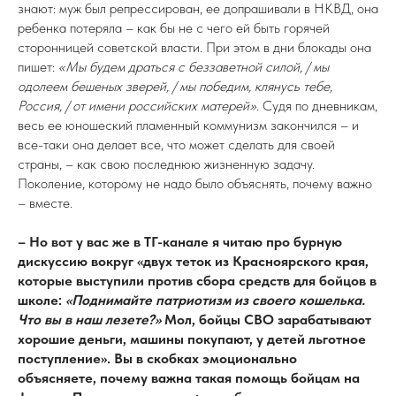
знают: муж был репрессирован, ее допрашивали в НКВД, она
ребенка потеряла – как бы не с чего ей быть горячей
сторонницей советской власти. При этом в дни блокады она
пишет:
«Мы будем драться с беззаветной силой, / мы
одолеем бешеных зверей, / мы победим, клянусь тебе,
Россия, / от имени российских матерей».
Судя по дневникам,
весь ее юношеский пламенный коммунизм закончился – и
все-таки она делает все, что может сделать для своей
страны, – как свою последнюю жизненную задачу.
Поколение, которому не надо было объяснять, почему важно
– вместе.
– Но вот у вас же в ТГ-канале я читаю про бурную
дискуссию вокруг «двух теток из Красноярского края,
которые выступили против сбора средств для бойцов в
школе:
«Поднимайте патриотизм из своего кошелька.
Что вы в наш лезете?»
Мол, бойцы СВО зарабатывают
хорошие деньги, машины покупают, у детей льготное
поступление». Вы в скобках эмоционально
объясняете, почему важна такая помощь бойцам на