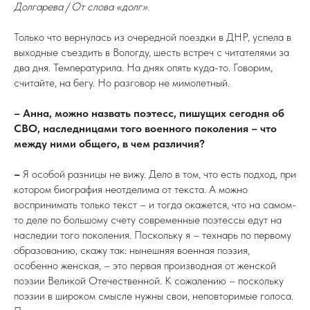
Долгарева / От слова «долг»
.
Только что вернулась из очередной поездки в ДНР, успела в
выходные съездить в Вологду, шесть встреч с читателями за
два дня. Температурила. На днях опять куда-то. Говорим,
считайте, на бегу. Но разговор не мимолетный.
– Анна, можно назвать поэтесс, пишущих сегодня об
СВО, наследницами того военного поколения – что
между ними общего, в чем различия?
–
Я особой разницы не вижу. Дело в том, что есть подход, при
котором биография неотделима от текста. А можно
воспринимать только текст – и тогда окажется, что на самом-
то деле по большому счету современные поэтессы едут на
наследии того поколения. Поскольку я – технарь по первому
образованию, скажу так: нынешняя военная поэзия,
особенно женская, – это первая производная от женской
поэзии Великой Отечественной. К сожалению – поскольку
поэзии в широком смысле нужны свои, неповторимые голоса.