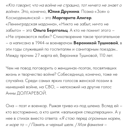
«Кто говорит, что на войне не страшно, тот ничего не знает о
войне».
Это, конечно,
Юлия Друнина
. Поэма «Зоя» о
Космодемьянской – это
Маргарита Алигер
.
«Ленинградская мадонна», «Никто не забыт, ничто не
забыто» – это
Ольга Берггольц
. А кто не помнит этого –
«Не отрекаются любя»? Стихотворение такое трогательное
– а написано в 1944-м военврачом
Вероникой Тушновой
, в
эти годы служившей по госпиталям и санитарным поездам…
Между прочим 27 марта ей, Веронике Тушновой, 110 лет.
Чем не повод поговорить о женщинах-поэтах, посвятивших
жизнь и творчество войне? Собеседница, конечно, тоже не
случайна. Среди самых ярких голосов женской поэзии в
нынешней войне, на СВО, – непохожий на другие голос
Анны ДОЛГАРЕВОЙ.
Она – поэт и военкор. Рыжая грива из-под шлема. Вслед ей –
кто восторженно, а кто шипя: «валькирия спецоперации». А у
нее в стихах вместо ответа:
«Я стою перед огромным морем,
и море то – / Память и черный шелк. / Моя фамилия –