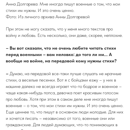
Анна Долгарева: Мне иногда пишут военные о том, что мои
стихи им нужны. И это очень ценно.
Фото: Из личного архива Анны Долгаревой
При этом не могу сказать, что у меня много текстов про
войну и любовь. Есть несколько, они даже, скорее, неплохие.
– Вы вот сказали, что не очень любите читать стихи
перед военными – вам неловко: до того ли им... А
вообще на войне, на передовой кому нужны стихи?
–
Думаю, на передовой все-таки лучше слушать не мрачные
стихи, а веселые песенки. Вот я с бойцами езжу – у них в
машине далеко не всегда играет что-то бодрое и военное –
чаще какая-нибудь попса, девочка поет красивым голосом
про любовь. Хотя при этом в самом деле мне иногда пишут
военные – о том, что мои стихи им нужны. И это очень ценно.
Еще ценнее то, что пишут в основном люди молодые. Для них
и хочется писать – независимо от того, военные они или
гражданские. Для людей думающих, что-то понимающих в