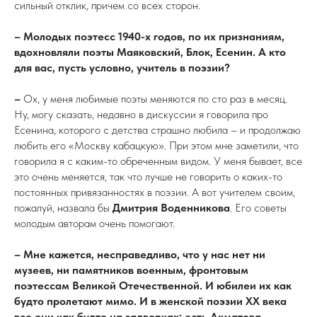
сильный отклик, причем со всех сторон.
– Молодых поэтесс 1940-х годов, по их признаниям,
вдохновляли поэты Маяковский, Блок, Есенин. А кто
для вас, пусть условно, учитель в поэзии?
–
Ох, у меня любимые поэты меняются по сто раз в месяц.
Ну, могу сказать, недавно в дискуссии я говорила про
Есенина, которого с детства страшно любила – и продолжаю
любить его «Москву кабацкую». При этом мне заметили, что
говорила я с каким-то обреченным видом. У меня бывает, все
это очень меняется, так что лучше не говорить о каких-то
постоянных привязанностях в поэзии. А вот учителем своим,
пожалуй, назвала бы
Дмитрия Воденникова
. Его советы
молодым авторам очень помогают.
– Мне кажется, несправедливо, что у нас нет ни
музеев, ни памятников военным, фронтовым
поэтессам Великой Отечественной. И юбилеи их как
будто пролетают мимо. И в женской поэзии ХХ века
все они как будто на задворках: есть Ахматова,