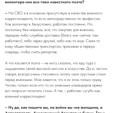
волонтера или все-таки известного поэта?
–
На СВО я в основном присутствую в качестве военного
корреспондента, то есть непосредственно по профессии.
Как волонтер я, безусловно, работаю постоянно. Но,
поскольку без машины, все, что закупаю для военных,
передаю либо службам доставки (благо они сейчас там
работают), либо через друзей, либо как-то еще. Сама-то
езжу общественным транспортом, приезжаю в первую
очередь, чтобы снять репортаж.
А что касается поэта – не могу сказать, что еду туда с
ощущением своей высокой миссии в искусстве. Да и, честно
говоря, всегда очень стесняюсь читать свои грустные стихи
перед военными. Мне кажется, что я их этим только гружу.
Читаю, только если кто-то из знакомых командиров прямо
вот попросит почитать стихи. А так – работаю сугубо как
военный корреспондент.
– Ну да, как пишете вы, на войне вы «не женщина, а
фотоаппарат», фиксирующий фронтовые будни. Так у