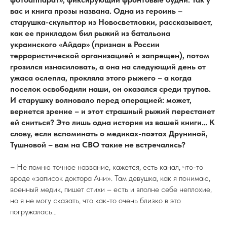
вас и книга прозы названа. Одна из героинь –
старушка-скульптор из Новосветловки, рассказывает,
как ее прикладом бил рыжий из батальона
украинского «Айдар» (признан в России
террористической организацией и запрещен), потом
грозился изнасиловать, а она на следующий день от
ужаса ослепла, прокляла этого рыжего – а когда
поселок освободили наши, он оказался среди трупов.
И старушку волновало перед операцией: может,
вернется зрение – и этот страшный рыжий перестанет
ей сниться? Это лишь одна история из вашей книги… К
слову, если вспоминать о медиках-поэтах Друниной,
Тушновой – вам на СВО такие не встречались?
–
Не помню точное название, кажется, есть канал, что-то
вроде «записок доктора Ани». Там девушка, как я понимаю,
военный медик, пишет стихи – есть и вполне себе неплохие,
но я не могу сказать, что как-то очень близко в это
погружалась…