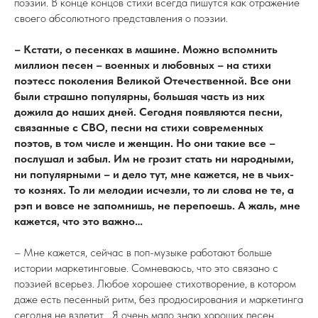
поэзии. В конце концов стихи всегда пишутся как отражение
своего абсолютного представления о поэзии.
– Кстати, о песенках в машине. Можно вспомнить
миллион песен – военных и любовных – на стихи
поэтесс поколения Великой Отечественной. Все они
были страшно популярны, большая часть из них
дожила до наших дней. Сегодня появляются песни,
связанные с СВО, песни на стихи современных
поэтов, в том числе и женщин. Но они такие все –
послушал и забыл. Им не грозит стать ни народными,
ни популярными – и дело тут, мне кажется, не в чьих-
то кознях. То ли мелодии исчезли, то ли слова не те, а
рэп и вовсе не запомнишь, не перепоешь. А жаль, мне
кажется, что это важно…
– Мне кажется, сейчас в поп-музыке работают больше
истории маркетинговые. Сомневаюсь, что это связано с
поэзией всерьез. Любое хорошее стихотворение, в котором
даже есть песенный ритм, без продюсирования и маркетинга
сегодня не взлетит… Я очень мало знаю хороших песен,