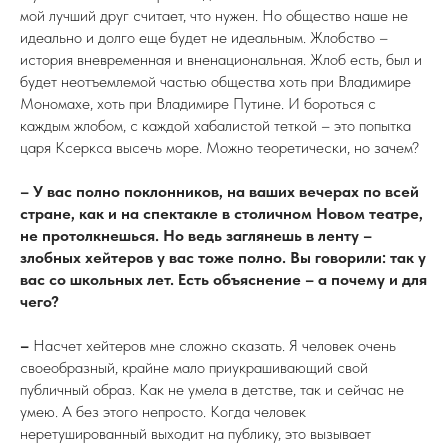
мой лучший друг считает, что нужен. Но общество наше не
идеально и долго еще будет не идеальным. Жлобство –
история вневременная и вненациональная. Жлоб есть, был и
будет неотъемлемой частью общества хоть при Владимире
Мономахе, хоть при Владимире Путине. И бороться с
каждым жлобом, с каждой хабалистой теткой – это попытка
царя Ксеркса высечь море. Можно теоретически, но зачем?
– У вас полно поклонников, на ваших вечерах по всей
стране, как и на спектакле в столичном Новом театре,
не протолкнешься. Но ведь заглянешь в ленту –
злобных хейтеров у вас тоже полно. Вы говорили: так у
вас со школьных лет. Есть объяснение – а почему и для
чего?
–
Насчет хейтеров мне сложно сказать. Я человек очень
своеобразный, крайне мало приукрашивающий свой
публичный образ. Как не умела в детстве, так и сейчас не
умею. А без этого непросто. Когда человек
неретушированный выходит на публику, это вызывает