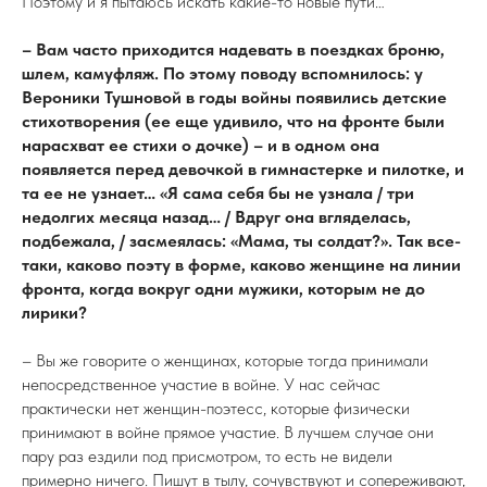
Поэтому и я пытаюсь искать какие-то новые пути…
– Вам часто приходится надевать в поездках броню,
шлем, камуфляж. По этому поводу вспомнилось: у
Вероники Тушновой в годы войны появились детские
стихотворения (ее еще удивило, что на фронте были
нарасхват ее стихи о дочке) – и в одном она
появляется перед девочкой в гимнастерке и пилотке, и
та ее не узнает… «Я сама себя бы не узнала / три
недолгих месяца назад… / Вдруг она вгляделась,
подбежала, / засмеялась: «Мама, ты солдат?». Так все-
таки, каково поэту в форме, каково женщине на линии
фронта, когда вокруг одни мужики, которым не до
лирики?
– Вы же говорите о женщинах, которые тогда принимали
непосредственное участие в войне. У нас сейчас
практически нет женщин-поэтесс, которые физически
принимают в войне прямое участие. В лучшем случае они
пару раз ездили под присмотром, то есть не видели
примерно ничего. Пишут в тылу, сочувствуют и сопереживают,