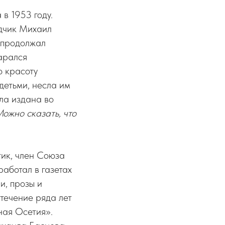
в 1953 году.
одчик Михаил
 продолжал
арался
ю красоту
детьми, несла им
ла издана во
ожно сказать, что
тик, член Союза
аботал в газетах
и, прозы и
течение ряда лет
ная Осетия».