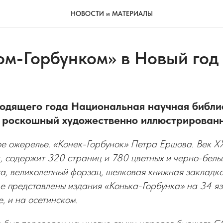
НОВОСТИ и МАТЕРИАЛЫ
ом-Горбунком» в Новый год
ходящего года Национальная научная библ
р роскошный художественно иллюстрирован
е ожерелье. «Конек-Горбунок» Петра Ершова. Век XX
., содержит 320 страниц и 780 цветных и черно-белы
а, великолепный форзац, шелковая книжная закладк
ме представлены издания «Конька-Горбунка» на 34 я
е, и на осетинском.