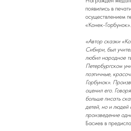
Награжден медаль
появились в печат
осуществлением пе
«Конек-Горбунок»
«Автор сказки «Ко
Сибири, был учите
любил народное тв
Петербургском ун
поэтичные, красоч
Горбунок». Произв
оценил его. Говоря
больше писать ска
детей, но и людей
произведение одно
Басиев в предисло