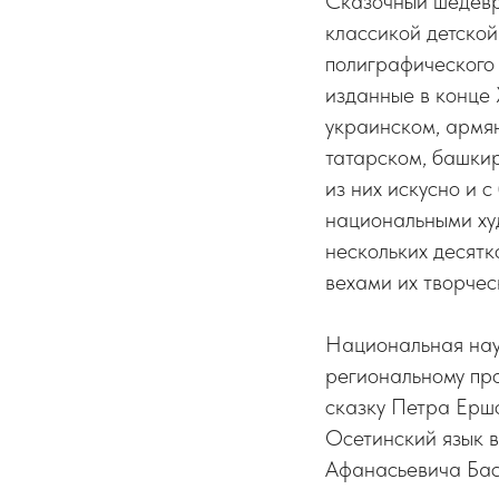
Сказочный шедевр
классикой детской
полиграфического 
изданные в конце 
украинском, армян
татарском, башкир
из них искусно и
национальными ху
нескольких десятк
вехами их творчес
Национальная нау
региональному пр
сказку Петра Ершо
Осетинский язык в
Афанасьевича Бас