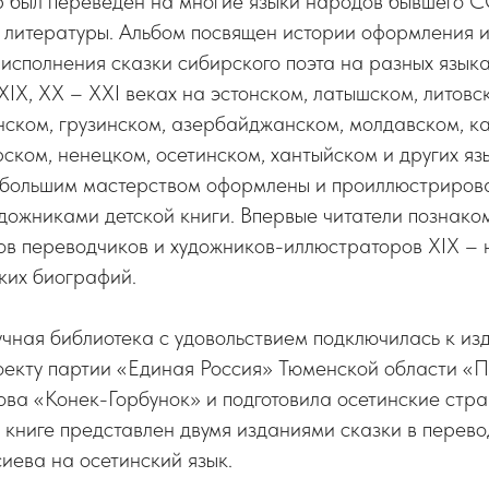
 был переведен на многие языки народов бывшего С
 литературы. Альбом посвящен истории оформления 
исполнения сказки сибирского поэта на разных языках
XIX, XX – XXI веках на эстонском, латышском, литовс
ском, грузинском, азербайджанском, молдавском, ка
ском, ненецком, осетинском, хантыйском и других яз
 с большим мастерством оформлены и проиллюстриров
дожниками детской книги. Впервые читатели познако
ов переводчиков и художников-иллюстраторов ХIХ – 
ких биографий.
чная библиотека с удовольствием подключилась к из
оекту партии «Единая Россия» Тюменской области «П
ва «Конек-Горбунок» и подготовила осетинские стр
 книге представлен двумя изданиями сказки в перев
иева на осетинский язык.