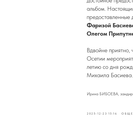
достойное предос
альбом. Настоящи
предоставленные 
Фаризой Басие
Олегом Припутн
Вдвойне приятно, 
Осетии мероприят
летию со дня рожд
Михаила Басиева.
Ирина БИБОЕВА, замди
2025-12-23 15:16
ОБЩЕ