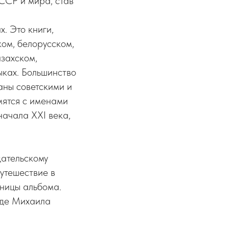
ССР и мира, став
и
. Это книги,
ком, белорусском,
захском,
ыках. Большинство
аны советскими и
мятся с именами
начала ХХI века,
дательскому
утешествие в
аницы альбома.
оде Михаила