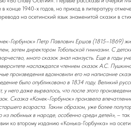
ю «Во славу Осетии». Первые рассказы и очерки М
и в конце 1940-х годов, но приход в литературу отмеч
ревода на осетинский язык знаменитой сказки в сти
.
нек-Горбунок» Петр Павлович Ершов (1815–1869) жи
лем, затем директором Тобольской гимназии. С детск
орчество, много сказок знал наизусть. Еще в годы уч
иверситете наслаждался чтением сказок А.С. Пушкин
ные произведения вдохновили его на написание сказ
едение было опубликовано в 1834 году. Великий русс
т, у него даже вырвалось, что после этого произведени
зок. Сказка «Конек-Горбунок» произвела впечатление
 старшего возраста. Таким образом, уже более полуто
 из любимых в народе, особенно среди детей»
, – та
вии ко второму изданию «Конька-Горбунка» на осети