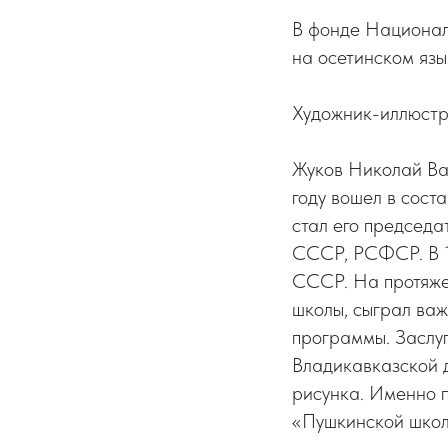
В фонде Национал
на осетинском язык
Художник-иллюстра
Жуков Николай Вас
году вошел в сос
стал его председа
СССР, РСФСР. В 1
СССР. На протяже
школы, сыграл ва
программы. Заслуг
Владикавказской 
рисунка. Именно п
«Пушкинской школ