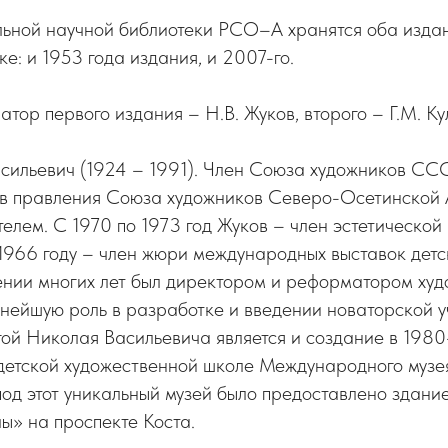
ьной научной библиотеки РСО–А хранятся оба изда
е: и 1953 года издания, и 2007-го.
тор первого издания – Н.В. Жуков, второго – Г.М. Ку
ильевич (1924 – 1991). Член Союза художников СССР
тав правления Союза художников Северо-Осетинской 
телем. С 1970 по 1973 год Жуков – член эстетическо
966 году – член жюри международных выставок детск
нии многих лет был директором и реформатором ху
жнейшую роль в разработке и введении новаторской 
ой Николая Васильевича является и создание в 1980
детской художественной школе Международного музея
од этот уникальный музей было предоставлено здани
ы» на проспекте Коста.