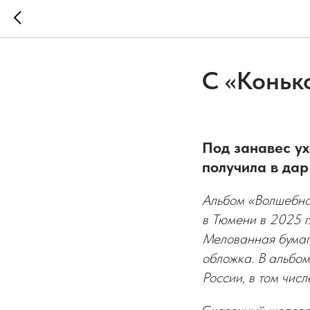
С «Коньк
Под занавес у
получила в да
Альбом «Волшебно
в Тюмени в 2025 г
Мелованная бумаг
обложка. В альбо
России, в том числ