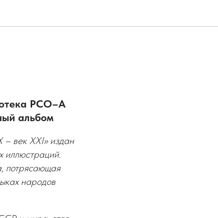
иотека РСО–А
ный альбом
 – век XXI» издан
х иллюстраций.
а, потрясающая
зыках народов