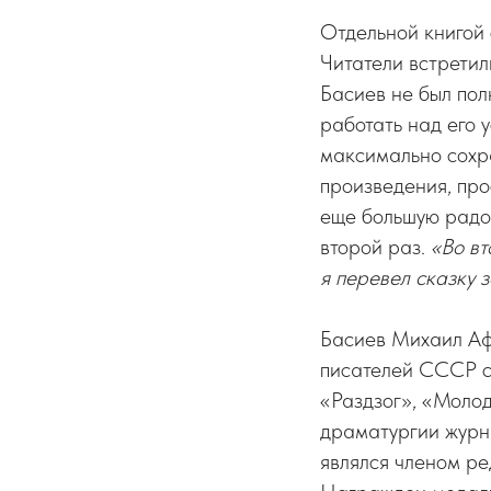
Отдельной книгой 
Читатели встретил
Басиев не был пол
работать над его 
максимально сохра
произведения, про
еще большую радос
второй раз.
«Во вт
я перевел сказку 
Басиев Михаил Афа
писателей СССР с 
«Раздзог», «Молод
драматургии журн
являлся членом р