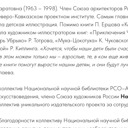
аратовна (1963 – 1998). Член Союза архитекторов Р
еверо-Кавказском проектном институте. Самым глав
ла детская иллюстрация. Помимо книги П. Ершова «
ыла художником-иллюстратором книг: «Приключения 
ь Убрыхо» Р. Тотрова, «Муха-Цокотуха» К. Чуковског
гой» Р. Киплинга.
«Хочется, чтобы наши дети были сча
 этом можем только мы – взрослые, те, в ком еще жива
 книги помогут вырасти нашим детям, и они будут лу
лаева.
коллектив Национальной научной библиотеки РСО–А
скусствоведения, члена Союза художников России
На
оллектив уникального издательского проекта за сотру
благодарности коллективу Национальной научной би