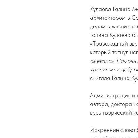
Кулаева Галина М
архитектором в С
делом в жизни ста
Галина Кулаева б
«Травожадный звер
который топнул но
смеялись. Помочь в
красивые и добрые
считала Галина Ку
Администрация и 
автора, доктора и
весь творческий к
Искренние слова 