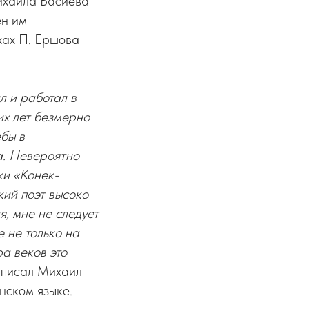
ихаила Басиева
ен им
хах П. Ершова
л и работал в
их лет безмерно
ебы в
а. Невероятно
ки «Конек-
кий поэт высоко
я, мне не следует
 не только на
ра веков это
к писал Михаил
нском языке.