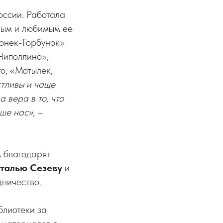
оссии. Работала
ным и любимым ее
Конек-Горбунок»
Чиполлино»,
о, «Мотылек,
стливы и чаще
 вера в то, что
чше нас»
, –
 благодарят
талью Сезеву
и
дничество.
блиотеки за