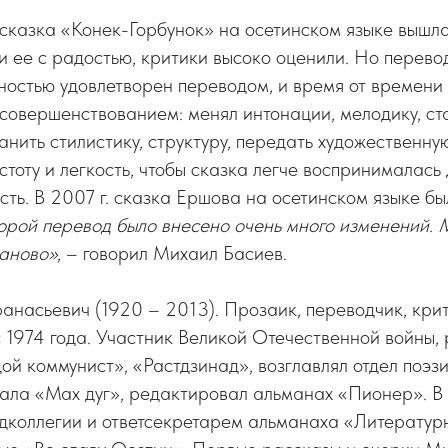
сказка «Конек-Горбунок» на осетинском языке вышла 
и ее с радостью, критики высоко оценили. Но перев
ностью удовлетворен переводом, и время от времени
усовершенствованием: менял интонации, мелодику, ст
нить стилистику, структуру, передать художественну
стоту и легкость, чтобы сказка легче воспринималась 
ть. В 2007 г. сказка Ершова на осетинском языке бы
орой перевод было внесено очень много изменений. М
заново»
, – говорил Михаил Басиев.
насьевич (1920 – 2013). Прозаик, переводчик, кри
1974 года. Участник Великой Отечественной войны, р
ой коммунист», «Растдзинад», возглавлял отдел поэзи
ала «Мах дуг», редактировал альманах «Пионер». В 
едколлегии и ответсекретарем альманаха «Литератур