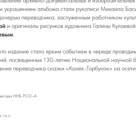
тавление архивно-документальных и изобразительных
м украшением альбома стали рукописи Михаила Бас
дочерью переводчика, заслуженным работником кул
вой
и оригиналы рисунков художника Галины Кулаевой
евым
.
что издание стало ярким событием в череде проводи
ий, посвященных 130-летию Национальной научной б
ения переводчика сказки «Конек-Горбунок» на осети
ректора ННБ РСО–А
СТВО