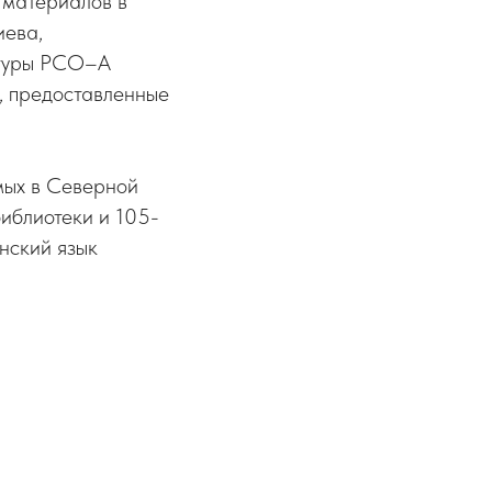
 материалов в
иева,
ьтуры РСО–А
, предоставленные
мых в Северной
иблиотеки и 105-
нский язык