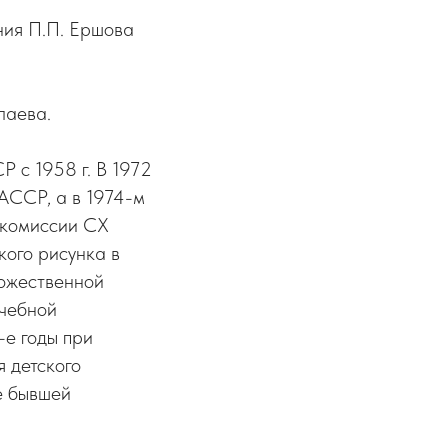
ния П.П. Ершова
лаева.
 с 1958 г. В 1972
АССР, а в 1974-м
й комиссии СХ
ого рисунка в
дожественной
учебной
-е годы при
 детского
е бывшей