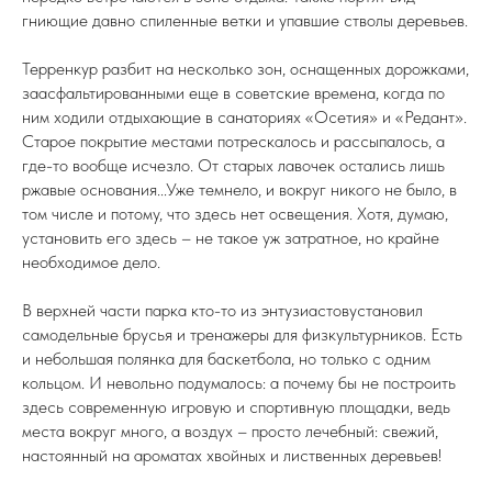
гниющие давно спиленные ветки и упавшие стволы деревьев.
Терренкур разбит на несколько зон, оснащенных дорожками,
заасфальтированными еще в советские времена, когда по
ним ходили отдыхающие в санаториях «Осетия» и «Редант».
Старое покрытие местами потрескалось и рассыпалось, а
где-то вообще исчезло. От старых лавочек остались лишь
ржавые основания...Уже темнело, и вокруг никого не было, в
том числе и потому, что здесь нет освещения. Хотя, думаю,
установить его здесь – не такое уж затратное, но крайне
необходимое дело.
В верхней части парка кто-то из энтузиастовустановил
самодельные брусья и тренажеры для физкультурников. Есть
и небольшая полянка для баскетбола, но только с одним
кольцом. И невольно подумалось: а почему бы не построить
здесь современную игровую и спортивную площадки, ведь
места вокруг много, а воздух – просто лечебный: свежий,
настоянный на ароматах хвойных и лиственных деревьев!