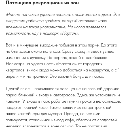
Потенциал рекреационных зон
Мне не так часто удается посещать наши места отдыха. Это
следствие рабочего графика, который оставляет мало
времени на такое удовольствие. Но когда появляется
возможность, иду в нашпарк «Нартон».
Вот и в минувшие выходные побывал в этом парке. До этого
не был здесь около полугода. Сразу скажу: я здесь увидел
изменения к лучшему. Во-первых, людей стало больше.
Несмотря на удаленность «Нартона» от городских
кварталов, зимой сюда можно добраться на маршрутке, а с 1
апреля – и на трамвае. Это важный бонус для парка.
Другой плюс – появившееся освещение на главной дорожке
парка, ближней к входу и автотрассе. Здесь же установили и
лавочки. У входа в парк работает пункт проката велосипедов,
продают горячий кофе. Также появились на центральной
аллее контейнеры для мусора. Правда, не все ими
пользуются: стаканчики из-под кофе, обертки от сладостей
нередко встречаются в зоне отдыха. Также портят вид