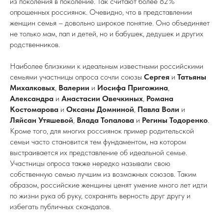
из поколения в поколение. Так считают более 82%
опрошенных россиянок. Очевидно, что в представлении
женщин семья – довольно широкое понятие. Оно объединяет
не только мам, пап и детей, но и бабушек, дедушек и других
родственников.
Наиболее близкими к идеальным известными российскими
семьями участницы опроса сочли союзы
Сергея
и
Татьяны
Михалковых
,
Валерии
и
Иосифа
Пригожина
,
Александра
и
Анастасии
Овечкиных
,
Романа
Костомарова
и
Оксаны Домниной
,
Павла
Воли
и
Ляйсан Утяшевой
,
Влада Топалова
и
Регины
Тодоренко
.
Кроме того, для многих россиянок пример родительской
семьи часто становится тем фундаментом, на котором
выстраивается их представление об идеальной семье.
Участницы опроса также нередко называли свою
собственную семью лучшим из возможных союзов. Таким
образом, российские женщины ценят умение много лет идти
по жизни рука об руку, сохранять верность друг другу и
избегать публичных скандалов.