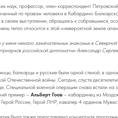
их наук, профессор, член-корреспондент Петровско
моченный по правам человека в Кабардино-Балкарско
в своем выступлении, обращаясь к собравшимся, особ
чень тепло относится к этой «невероятной земле алан
то у меня немало замечательных знакомых в Северной
патриархов российской дипломатии Александр Сергее
нцы, балкарцы и русские были одной стеной, в одно
кой Отечественной войны. Сегодня, спустя десятилети
оде, Специальной военной операции снова встали на 
ркий пример –
Альберт Гоов
– кабардинец из Моздо
 Герой России, Герой ЛНР, кавалер 4 орденов Мужес
ятия была также представлена концертная програм