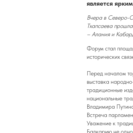
является ярки
Вчера в Северо-О
Тхапсаева прошла
– Алания и Кабар
Форум стал площа
исторических связ
Перед началом то
выставка народно
традиционные изде
национальные тра
Владимира Путина
Встреча парламент
Уважение к традиц
Балкарию не одно 