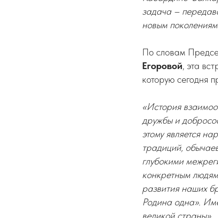
задача – передав
новым поколениям
По словам Предс
Егоровой
, эта вс
которую сегодня п
«История взаимоо
дружбы и добросос
этому является на
традиций, обычаев
глубокими межрег
конкретным людям
развития наших б
Родина одна». Име
великой страны»
.