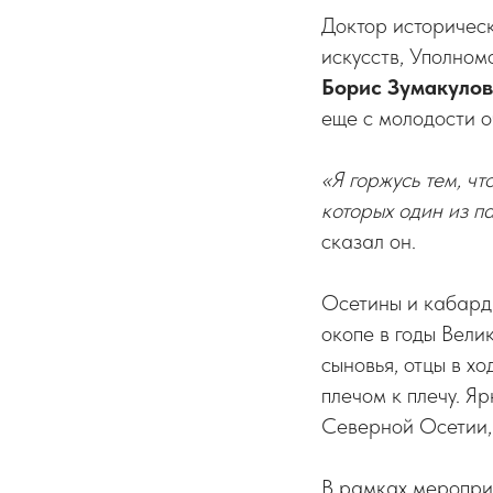
Доктор историческ
искусств, Уполно
Борис Зумакулов
еще с молодости о
«Я горжусь тем, ч
которых один из 
сказал он.
Осетины и кабарди
окопе в годы Вели
сыновья, отцы в х
плечом к плечу. Я
Северной Осетии,
В рамках меропри