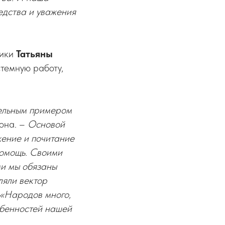
едства и уважения
лики
Татьяны
стемную работу,
тельным примером
она. –
Основой
жение и почитание
 помощь. Своими
и мы обязаны
ляли вектор
 «Народов много,
обенностей нашей