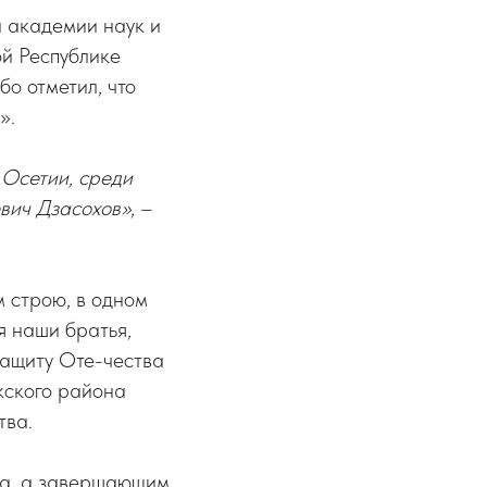
й академии наук и
й Республике
о отметил, что
».
 Осетии, среди
вич Дзасохов»
, –
м строю, в одном
я наши братья,
защиту Оте-чества
кского района
тва.
ма, а завершающим