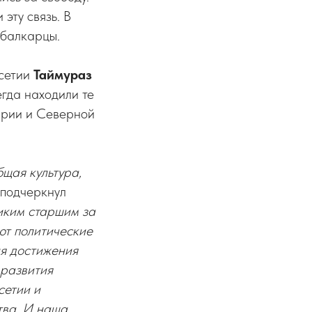
эту связь. В
 балкарцы.
Осетии
Таймураз
егда находили те
арии и Северной
щая культура,
 подчеркнул
иким старшим за
ют политические
ля достижения
 развития
сетии и
тва. И наша