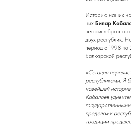
Историю наших нар
них
Билар Кабал
летопись братств
двух республик. 
период с 1998 по
Балкарской респу
«Сегодня перелис
республиками. Я б
новейшей историе
Кабалоев удивител
государственными 
пределами республ
традиции предшес