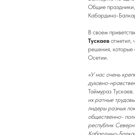
Общие праздники, 
Кабардино-Балкар
В своем приветст
Тускаев
отметил, 
решения, которые
Осетии.
«У нас очень креп
духовно-нравствен
Таймураз Тускаев
их ратные трудовы
лидеры разных по
общественно- пол
республик Северн
Кабардино-Балкар