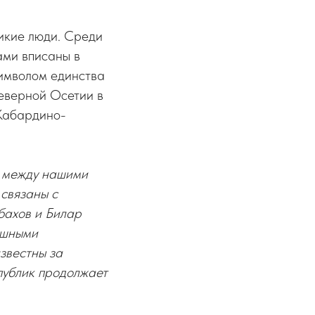
икие люди. Среди
ами вписаны в
символом единства
еверной Осетии в
Кабардино-
х между нашими
 связаны с
бахов и Билар
ешными
звестны за
публик продолжает