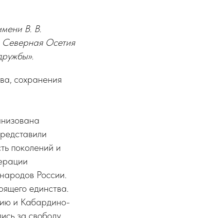
мени В. В.
и Северная Осетия
дружбы».
ва, сохранения
анизована
представили
ть поколений и
ерации
народов России.
оящего единства.
етию и Кабардино-
ись за свободу.