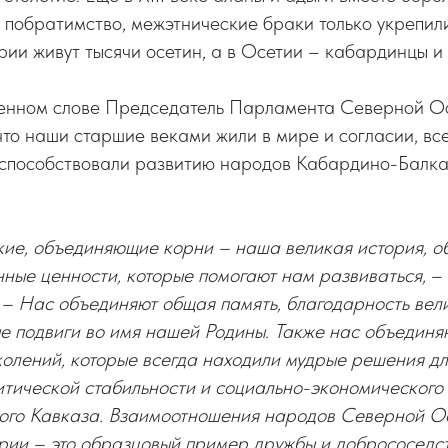
побратимство, межэтнические браки только укрепили 
ии живут тысячи осетин, а в Осетии – кабардинцы и
венном слове Председатель Парламента Северной 
что наши старшие веками жили в мире и согласии, вс
 способствовали развитию народов Кабардино-Балк
кие, объединяющие корни – наша великая история, об
ные ценности, которые помогают нам развиваться,
–
.
– Нас объединяют общая память, благодарность вел
е подвиги во имя нашей Родины. Также нас объединя
колений, которые всегда находили мудрые решения д
итической стабильности и социально-экономического
ого Кавказа. Взаимоотношения народов Северной О
ии – это образцовый пример дружбы и добрососедс