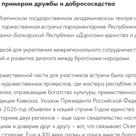
м примером дружбы и добрососедства
сетинском государственном академическом театре и
 торжественная встреча парламентариев Республик
дино-Балкарской Республики «Дорогами единства и 
дкой для укрепления межрегионального сотрудничест
ей и развития диалога между братскими народами.
ржественной части для участников встречи была орг
-художественных промыслов, где мастера республик 
лия, отражающие богатство культуры, преемственнос
диции Кавказа. Указом Президента Российской Фед
 2026 год объявлен в нашей стране Годом единства 
ариев двух регионов – еще одно свидетельство наст
иям и доверие друг к другу – вот, что связывает Ос
столетие. Еще в XIII веке аланы и адыги вместе борол