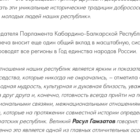
ать эти уникальные исторические традиции добросос
 молодых людей наших республик».
едателя Парламента Кабардино-Балкарской Респуб
треча вносит еще один общий вклад в масштабную, си
роводят все регионы в Год единства народов России.
тношения наших республик является ярким и показа
едства, которые никогда не омрачались, –
отметила 
родная мудрость, культурная и духовная близость, ува
 друг друга и, конечно, готовность всегда прийти на
иональными связями, межнациональными отношениям
, которые на протяжении совместной истории опреде
ратских республик. Великий
Расул Гамзатов
говорил:
нно это является одной из главных отличительных ос