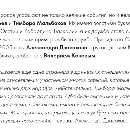
одов украшают не только великие события, но и вел
оев
и
Тимбора Мальбахов
. Их имена золотыми букв
а Осетии и Кабардино-Балкарии, а их дружба стала 
Не менее ярким примером была дружба Президента С
 2005 годы
Александра Дзасохова
с руководством 
блики, особенно с
Валерием Коковым
.
тывается еще одна страница в дружеских отношения
ыл свидетелем и участником многих событий, которые
й наших двух народов. Действительно, Тимбора Маль
ьно дополняли друг друга. Оба были высокими и усп
деятелями, политиками, имена и дела которых были и
ик. Мне приятно, что руководство двух братских рес
твующих поколений»,
– сказал Александр Дзасохов.