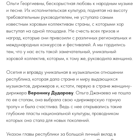
Ольги Георгиевны, бескорыстная любовь к народным музыке
и песне. Их исполнительская культура, поднятая на высоту
требовательным руководителем, не уступала самым
известным хоровым коллективам страны, с которыми хор
выступал на одной площадке. Не счесть всех призов и
наград, которые они привозили с различных региональных и
международных конкурсов и фестивалей. А мы гордились
тем, что у нас есть такой замечательный, уникальный
хоровой коллектив, которым, к тому же, руководила женщина.
Осетия и вправду уникальная в музыкальном отношении
республика, которая дала стране и миру выдающихся
музыкантов, дирижеров и, кстати, первую в стране женщину-
дирижера
Веронику Дударову
. Ольга Джанаева не пошла
по ее стопам, она выбрала свою «дирижерскую горную
тропу» и была счастлива. Ведь с нее открывались такие
глубокие пласты национальной культуры, проводником
которых она стала для новых поколений.
Указом главы республики за большой личный вклад в