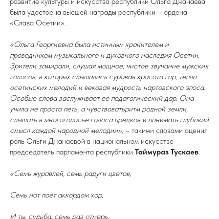
развитие культуры и искусства республики Ольга Джанаева
была удостоена высшей награды республики – ордена
«Слава Осетии».
«Ольга Георгиевна была истинным хранителем и
проводником музыкального и духовного наследия Осетии.
Зрители замирали, слушая мощное, чистое звучание мужских
голосов, в которых слышались суровая красота гор, тепло
осетинских мелодий и вековая мудрость нартовского эпоса.
Особые слова заслуживает ее педагогический дар. Она
учила не просто петь, а чувствоватьритм родной земли,
слышать в многоголосье голоса предков и понимать глубокий
смысл каждой народной мелодии»,
– такими словами оценил
роль Ольги Джанаевой в национальном искусстве
председатель парламента республики
Таймураз Тускаев
.
«Семь журавлей, семь радуги цветов,
Семь нот поет аккордом хор,
И ты, судьба, семь раз отмерь,