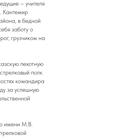
едущие – учителя
. Кантемир
айона, в бедной
себя заботу о
рог, грузчиком на
казскую пехотную
 стрелковый полк
ностях командира
оду за успешную
ельственной
ю имени М.В.
стрелковой