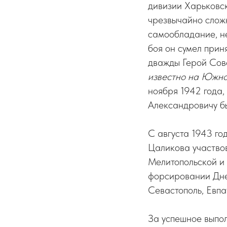
дивизии Харьковск
чрезвычайно слож
самообладание, не
боя он сумел прин
дважды Герой Сове
известно на Южно
ноября 1942 года,
Александровичу б
С августа 1943 год
Цаликова участвов
Мелитопольской и 
форсировании Дне
Севастополь, Евпа
За успешное выпо