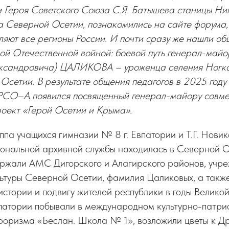
Героя Советского Союза С.Я. Батышева станицы Ни
а Северной Осетии, познакомились на сайте форума,
ляют все регионы России. И почти сразу же нашли об
кой Отечественной войной: боевой путь генерал-май
ксандровича) ЦАЛИКОВА – уроженца селения Ногка
сетии. В результате общения педагогов в 2025 году
РСО–А появился посвященный генерал-майору совм
роект «Герой Осетии и Крыма».
уппа учащихся гимназии № 8 г. Евпатории и Т.Г. Новик
ональной архивной службы находилась в Северной О
ржали АМС Дигорского и Алагирского районов, учр
ьтуры Северной Осетии, фамилия Цаликовых, а такж
стории и подвигу жителей республики в годы Велико
впатории побывали в международном культурно-патри
роризма «Беслан. Школа № 1», возложили цветы к Др