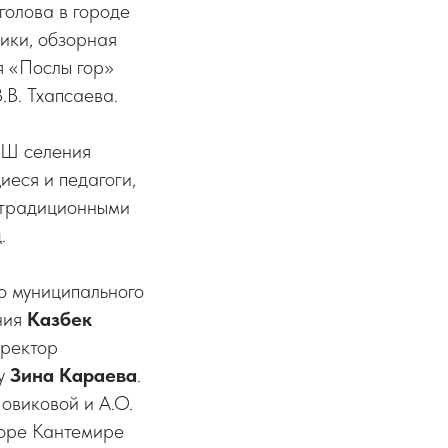
голова в городе
ики, обзорная
я «Послы гор»
В. Тхапсаева.
ОШ селения
иеся и педагоги,
и традиционными
.
о муниципального
ния
Казбек
иректор
ау
Зина Караева
.
Новиковой и А.О.
йоре Кантемире