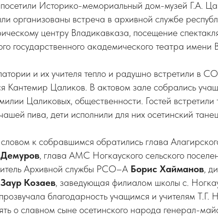
 посетили Историко-мемориальный дом-музей Г.А. Ца
ыли организованы встреча в архивной службе республ
рическому центру Владикавказа, посещение спектакл
о государственного академического театра имени В.
атории и их учителя тепло и радушно встретили в С
ся Кантемир Цаликов. В актовом зале собрались учащ
милии Цаликовых, общественности. Гостей встретил
чашей пива, дети исполнили для них осетинский танец
 словом к собравшимся обратились глава Алагирског
 Демуров
, глава АМС Ногкауского сельского поселе
одитель Архивной службы РСО–А
Борис Хайманов
, д
Ш
Заур Козаев
, заведующая филиалом школы с. Ногк
 прозвучала благодарность учащимся и учителям Т.Г. 
ять о славном сыне осетинского народа генерал-ма