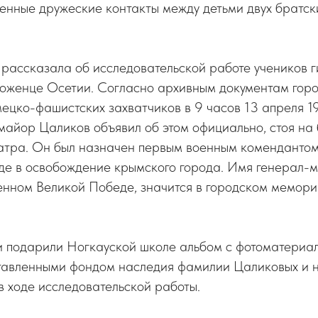
енные дружеские контакты между детьми двух братск
рассказала об исследовательской работе учеников г
оженце Осетии. Согласно архивным документам горо
ецко-фашистских захватчиков в 9 часов 13 апреля 19
майор Цаликов объявил об этом официально, стоя на
атра. Он был назначен первым военным комендантом
ладе в освобождение крымского города. Имя генерал
щенном Великой Победе, значится в городском мемор
и подарили Ногкауской школе альбом с фотоматериал
тавленными фондом наследия фамилии Цаликовых и 
в ходе исследовательской работы.