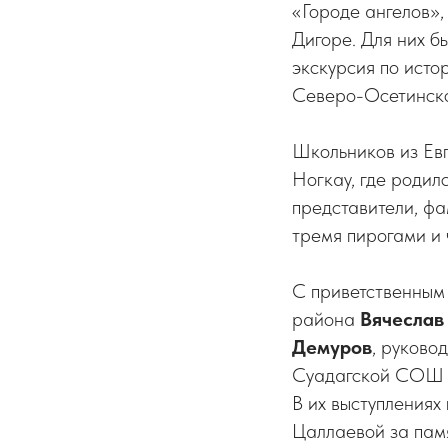
«Городе ангелов»,
Дигоре. Для них б
экскурсия по исто
Северо-Осетинског
Школьников из Евп
Ногкау, где родил
представители, фа
тремя пирогами и 
С приветственным
района
Вячеслав
Демуров
, руков
Суадагской СО
В их выступлениях
Цаллаевой за пам