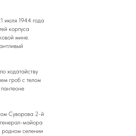
1 июля 1944 года
тей корпуса
ковой мине.
лантливый
 по ходатайству
ем гроб с телом
 пантеоне
ном Суворова 2-й
я генерал-майора
и родном селении