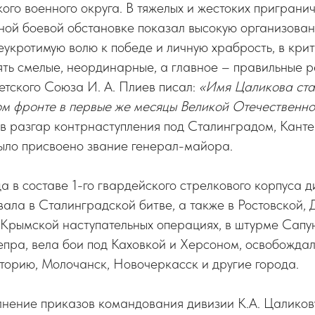
ого военного округа. В тяжелых и жестоких приграни
ной боевой обстановке показал высокую организован
укротимую волю к победе и личную храбрость, в кри
ять смелые, неординарные, а главное – правильные 
тского Союза И. А. Плиев писал:
«Имя Цаликова ста
м фронте в первые же месяцы Великой Отечественно
 в разгар контрнаступления под Сталинградом, Кант
ыло присвоено звание генерал-майора.
а в составе 1-го гвардейского стрелкового корпуса д
ала в Сталинградской битве, а также в Ростовской, 
Крымской наступательных операциях, в штурме Сапу
пра, вела бои под Каховкой и Херсоном, освобожда
торию, Молочанск, Новочеркасск и другие города.
лнение приказов командования дивизии К.А. Цаликов