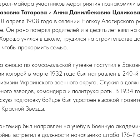
ерал-майора участников мероприятия познакомили в
азовна Татарова
и
Анна Данилбековна Цаликова
0 апреля 1908 года в селении Ногкау Алагирского р
е. Он рано потерял родителей и в десять лет взял на 
Хорошо учился в школе, трудился на строительстве до
 чтобы прокормить семью.
да юноша по комсомольской путевке поступил в Закав
ии которой в марте 1932 года был направлен в 240-й
ивизии Украинского военного округа. Служил в долж
бного взводов, командира и политрука роты. В 1934 г
скую подготовку бойцов был удостоен высокой правит
 Красной Звезды.
Кантемир был направлен на учебу в Военную академи
ойны встретил в должности начальника штаба 176-й 