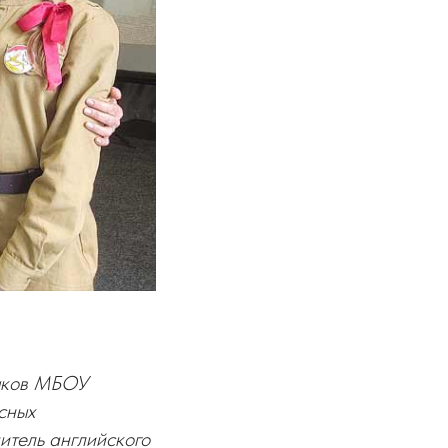
зыков МБОУ
сных
итель английского