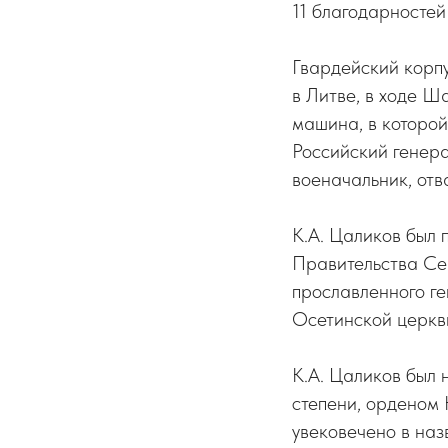
11 благодарностей
Гвардейский корпу
в Литве, в ходе Ш
машина, в которой
Российский генера
военачальник, отв
К.А. Цаликов был 
Правительства Се
прославленного ге
Осетинской церкв
К.А. Цаликов был
степени, орденом
увековечено в наз