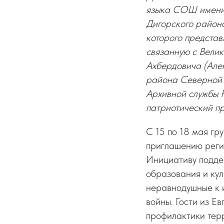
языка СОШ имени 
Дигорского район
которого представ
связанную с Вели
Ахбердовича (Але
района Северной О
Архивной службы 
патриотический п
С 15 по 18 мая гр
приглашению реги
Инициативу подде
образования и кул
неравнодушные к и
войны. Гости из Е
профилактики тер