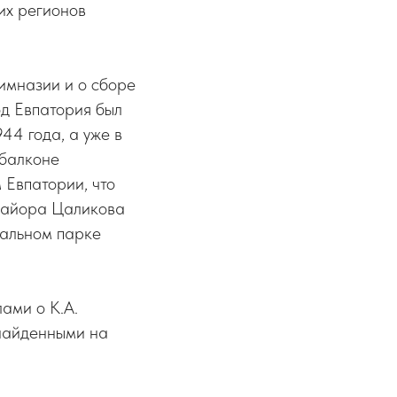
их регионов
имназии и о сборе
д Евпатория был
44 года, а уже в
 балконе
 Евпатории, что
-майора Цаликова
иальном парке
ами о К.А.
найденными на