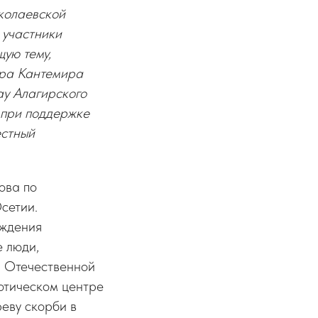
колаевской
 участники
щую тему,
ора Кантемира
у Алагирского
 при поддержке
естный
ова по
сетии.
еждения
е люди,
й Отечественной
отическом центре
еву скорби в