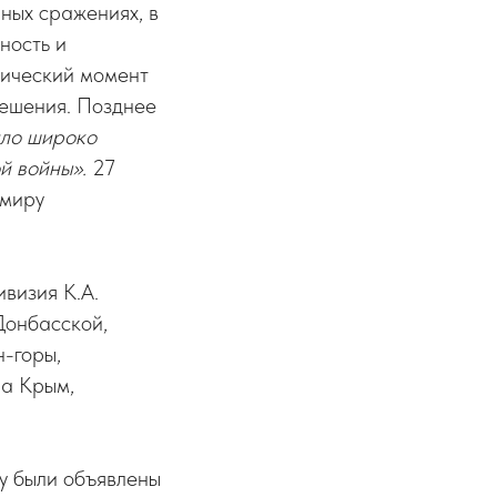
чных сражениях, в
ность и
тический момент
решения. Позднее
ло широко
й войны».
27
емиру
ивизия К.А.
Донбасской,
н-горы,
ла Крым,
у были объявлены