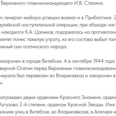
 Верховного главнокомандующего И.В. Сталина.
с генерал-майора успешно воевал и в Прибалтике. 2
ауляйской наступательной операции, при объезде час
 находился К.А. Цаликов, подорвалась на противотан
литет понес тяжелую утрату, из его состава выбыл та
ажный сын осетинского народа.
похоронен в городе Витебске. А в сентябре 1944 года
верной Осетии перед Верховным главнокомандовани
нерала был перевезен во Владикавказ и захоронен в
и.
 награжден двумя орденами Красного Знамени, орде
 Кутузова 2-й степени, орденом Красной Звезды. Им
ваниях улиц в Витебске, во Владикавказе, в Алагире 