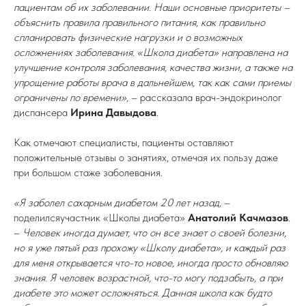
пациентам об их заболевании. Наши основные приоритеты –
объяснить правила правильного питания, как правильно
спланировать физические нагрузки и о возможных
осложнениях заболевания. «Школа диабета» направлена на
улучшение контроля заболевания, качества жизни, а также на
упрощение работы врача в дальнейшем, так как сами приемы
ограничены по времени»,
– рассказала врач-эндокринолог
диспансера
Ирина Давыдова
.
Как отмечают специалисты, пациенты оставляют
положительные отзывы о занятиях, отмечая их пользу даже
при большом стаже заболевания.
«Я заболел сахарным диабетом 20 лет назад,
–
поделилсяучастник «Школы диабета»
Анатолий Качмазов
.
–
Человек иногда думает, что он все знает о своей болезни,
но я уже пятый раз прохожу «Школу диабета», и каждый раз
для меня открывается что-то новое, иногда просто обновляю
знания. Я человек возрастной, что-то могу подзабыть, а при
диабете это может осложняться. Данная школа как будто