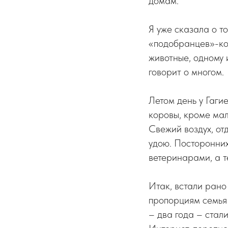
домам.
Я уже сказала о то
«подобранцев»-ко
животные, одному 
говорит о многом.
Летом день у Гагие
коровы, кроме мал
Свежий воздух, от
удою. Посторонних
ветеринарами, а т
Итак, встали ран
пропорциям семья 
– два года – стал