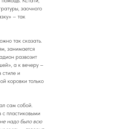
 помощь. Кстати,
тратуры, заочного
зку» – так
ожно так сказать.
ям, занимается
Радион развозит
ей», а к вечеру –
 стиле и
мой коровки только
ал сам собой.
в с пластиковыми
не надо было всю