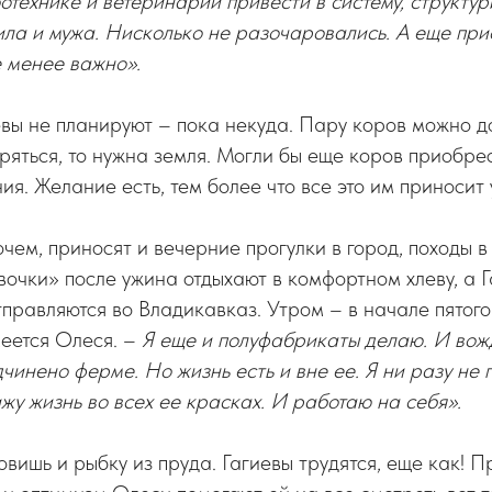
технике и ветеринарии привести в систему, структу
ла и мужа. Нисколько не разочаровались. А еще пр
е менее важно».
вы не планируют – пока некуда. Пару коров можно до
ряться, то нужна земля. Могли бы еще коров приобрес
ия. Желание есть, тем более что все это им приносит 
очем, приносят и вечерние прогулки в город, походы в
вочки» после ужина отдыхают в комфортном хлеву, а 
тправляются во Владикавказ. Утром – в начале пятого
еется Олеся. –
Я еще и полуфабрикаты делаю. И вож
чинено ферме. Но жизнь есть и вне ее. Я ни разу не
жу жизнь во всех ее красках. И работаю на себя».
ловишь и рыбку из пруда. Гагиевы трудятся, еще как! П