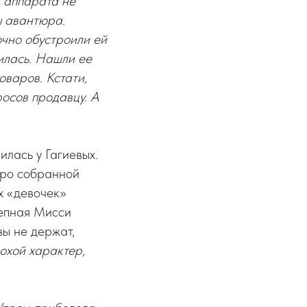
, аппарата не
ы авантюра.
очно обустроили ей
илась. Нашли ее
варов. Кстати,
росов продавцу. А
илась у Гагиевых.
оро собранной
их «девочек»
тепная Мисси
вы не держат,
охой характер,