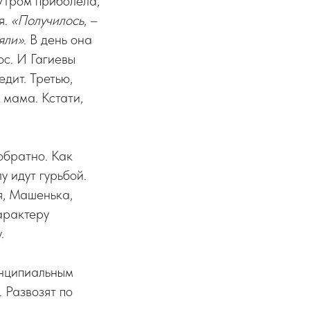
Утром приболела,
я.
«Получилось
, –
яли»
. В день она
ос. И Гагиевы
едит. Третью,
 мама. Кстати,
обратно. Как
у идут гурьбой.
я, Машенька,
арактеру
.
инципиальным
 Развозят по