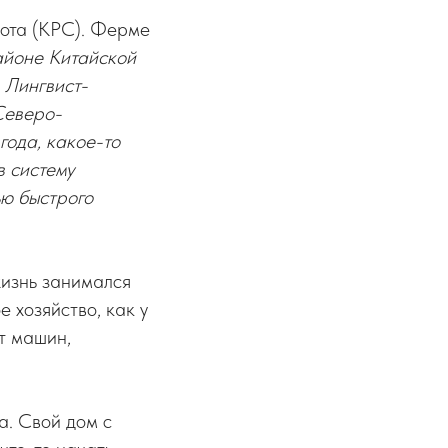
кота (КРС). Ферме
айоне Китайской
. Лингвист-
Северо-
года, какое-то
в систему
ью быстрого
жизнь занимался
 хозяйство, как у
нт машин,
. Свой дом с