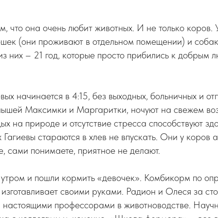
м, что она очень любит животных. И не только коров. 
шек (они проживают в отдельном помещении) и собак
из них – 21 год, которые просто прибились к добрым л
вых начинается в 4:15, без выходных, больничных и от
ышей Максимки и Маргаритки, ночуют на свежем воз
дых на природе и отсутствие стресса способствуют з
 Гагиевы стараются в хлев не впускать. Они у коров 
е, сами понимаете, приятное не делают.
о утром и пошли кормить «девочек». Комбикорм по о
изготавливает своими руками. Радион и Олеся за ст
и настоящими профессорами в животноводстве. Научн