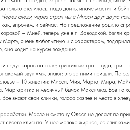
 помогла соседка. Вернее, только с первой дойкой. 
ва только отелилась, надо доить, иначе мастит и бойн
–
Через слезы, через страх мы с Мисси друг друга пон
 как, впрочем, и сейчас. Но предложение родило спр
коровой – Мией, теперь уже в п. Заводской. Взяли кр
 Марту, очень любопытную и с характером, подарила
 она ходит на курсы вождения.
ги ведут коров на поле: три километра – туда, три – 
знакомый звук «м», знают: это за ними пришли. По сел
оловье – 10 животин: Мисси, Мия, Марта, Мира, Май
, Маргаритка и месячный бычок Максимка. Все по х
Все знают свои клички, голоса хозяев и места в хлеву
ереработки. Масло и сметану Олеся не делает по пр
т своего клиента. У нее молоко жирное, со сливками.