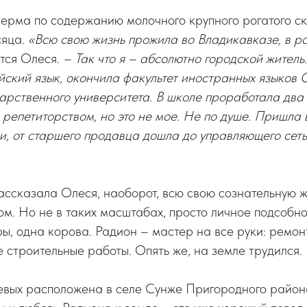
ферма по содержанию молочного крупного рогатого с
сяца.
«Всю свою жизнь прожила во Владикавказе, в р
тся Олеся.
– Так что я – абсолютно городской житель
йский язык, окончила факультет иностранных языков 
арственного университета. В школе проработала два 
репетиторством, но это не мое. Не по душе. Пришла 
и, от старшего продавца дошла до управляющего сет
 рассказала Олеся, наоборот, всю свою сознательную 
ом. Но не в таких масштабах, просто личное подсобное
уры, одна корова. Радион – мастер на все руки: ремо
е строительные работы. Опять же, на земле трудился.
вых расположена в селе Сунже Пригородного района