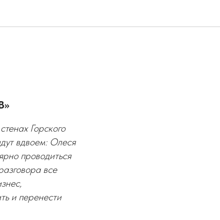
В»
стенах Горского
идут вдвоем: Олеся
лярно проводиться
 разговора все
изнес,
ить и перенести