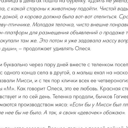
 Разница в деньгах пошла на буренку.
«Доить не умела
ла, с какой стороны к животному подойти. Чистой вод
е домой, а корова должна была вот-вот отелиться. Ср
еву-птичнике. Молодая телочка, чисто внешне понрав
н-платформ для размещения объявлений о продаже то
покупали там же. Это потом я уже задавала массу воп
в души»
, – продолжает удивлять Олеся.
и буквально через пару дней вместе с теленком посел
 одного конца села в другой, а малыш ехал на наск
азвали Мисси, и с тех пор клички всех ее четвероног
ы «М». Как говорит Олеся, это ее любовь. Красная с
вствует и по сей день. Теленка продали, бычков Гагие
имаются производством мяса:
«Если бы у Мисси был пл
е нее бы не было. А так, я своих «девочек» обожаю».