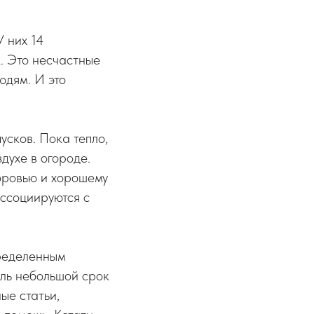
У них 14
. Это несчастные
юдям. И это
пусков. Пока тепло,
духе в огороде.
доровью и хорошему
ассоциируются с
пределенным
оль небольшой срок
ые статьи,