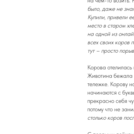
на чем-то возить.
было, даже не зна
Купили, привели е
место в старом хл
на одной из онлай
всех своих коров 
тут – просто поры
Корова отелилась 
Животина бежала с
тележке. Корову н
начинаются с букв
прекрасно себя чу
потому что не зан
столько коров посл