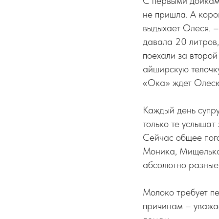
С первыми дойками
не пришла. А коро
выдыхает Олеся. 
давала 20 литров,
поехали за второй 
айширскую телочку
«Ока» ждет Олесю,
Каждый день супру
только те услышат 
Сейчас общее пог
Моника, Мищелька
абсолютно разные. 
Молоко требует п
причинам – уважае