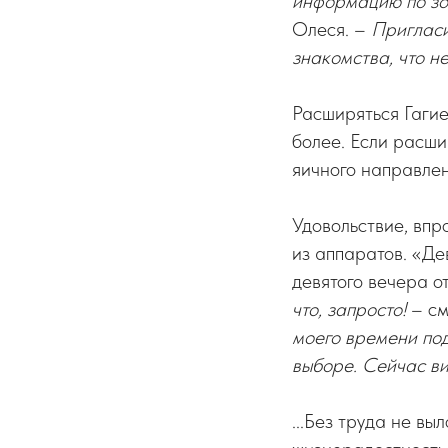
информацию по зоо
Олеся. –
Пригласи
знакомства, что н
Расширяться Гагие
более. Если расши
яичного направлен
Удовольствие, впр
из аппаратов. «Де
девятого вечера о
что, запросто!
– см
моего времени под
выборе. Сейчас ви
...Без труда не вы