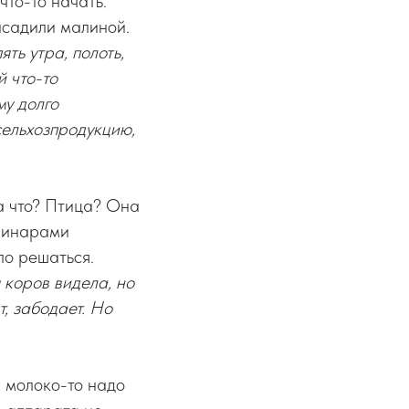
что-то начать.
асадили малиной.
ть утра, полоть,
 что-то
му долго
сельхозпродукцию,
да что? Птица? Она
еринарами
ло решаться.
 коров видела, но
т, забодает. Но
 молоко-то надо