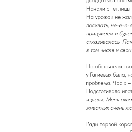
двадцатью сотками
Начали с теплицы 
На урожаи не жал
поливать, не-е-е-е
придумаем и будем
отказывалась. Пот
в том числе и сво
Но обстоятельства
у Гагиевых была, н
проблема. Час х –
Подстегивала ипот
издали. Меня охват
животных очень лю
Ради первой коро