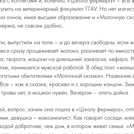
ка с коллегами и, конечно, «Школа фермера» – все в
упить на ветеринарный факультет ГГАУ. Но нет магис
 на очное, имея высшее образование и «Молочную ска
ерма, не совсем удобно...
и, выпустили на поле – и до вечера свободны, если м
еся сразу процеживает молоко, разливает по емкост
а, творога, мацони на домашней закваске, кефира. 
там, занимается мужской работой. В обед поят «малыш
рогатыми обитателями «Молочной сказки». Название в
Все – как в сказке, красиво и с хорошим концом. Зи
 травы нет, а моцион нужен. Вечером – опять дойка.
й, вопрос, зачем она пошла в «Школу фермера», отп
ями, девушка – максималист. Как говорят соседи, хле
водой добротнее, чем дом, в котором живет семья.
«М