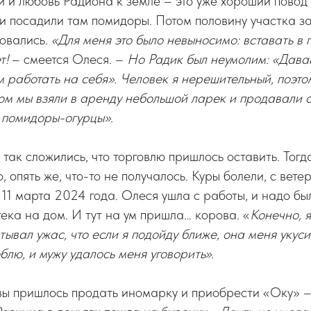
 и любовь Радиона к земле – это уже хороший повод 
и посадили там помидоры. Потом половину участка з
овались.
«Для меня это было невыносимо: вставать в пя
т!
– смеется Олеся. –
Но Радик был неумолим: «Давай
 работать на себя». Человек я нерешительный, поэто
ом мы взяли в аренду небольшой ларек и продавали 
и помидоры-огурцы».
 так сложились, что торговлю пришлось оставить. Тог
о, опять же, что-то не получалось. Куры болели, с вет
 11 марта 2024 года. Олеся ушла с работы, и надо бы
ека на дом. И тут на ум пришла… корова. «
Конечно, я
ывал ужас, что если я подойду ближе, она меня укуси
блю, и мужу удалось меня уговорить».
вы пришлось продать иномарку и приобрести «Оку» –