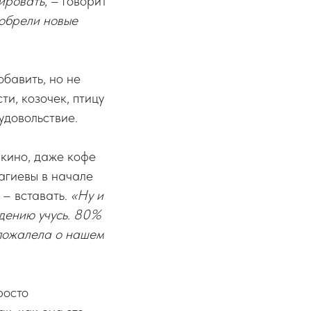
рировать
, – говорит
иобрели новые
бавить, но не
ти, козочек, птицу
удовольствие.
 кино, даже кофе
Гагиевы в начале
 – вставать.
«Ну и
дению учусь. 80%
 пожалела о нашем
росто