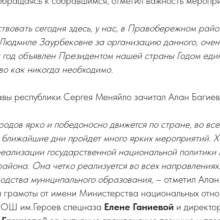
обращаясь к собравшимся, отметил важность меропри
ствовать сегодня здесь, у нас, в Правобережном рай
Людмиле Заурбековне за организацию данного, очен
 год объявлен Президентом нашей страны Годом еди
тво как никогда необходимо.
авы республики Сергея Меняйло зачитал Алан Багиев
родов ярко и победоносно движется по стране, во все
 ближайшие дни пройдет много ярких мероприятий. Х
реализации государственной национальной политики
йона. Она четко реализуется во всех направлениях.
водства муниципального образования
, – отметил Алан
ил грамоты от имени Министерства национальных отн
СОШ им.Героев спецназа
Елене Ганиевой
и директор