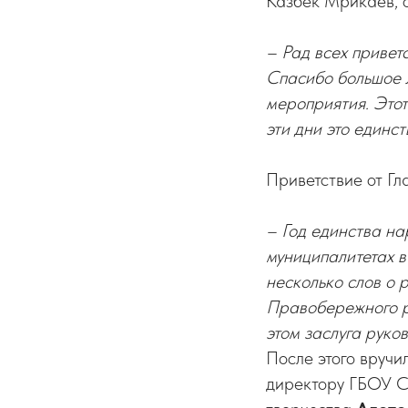
Казбек Мрикаев, 
– Рад всех привет
Спасибо большое 
мероприятия. Этот
эти дни это единс
Приветствие от Гл
– Год единства на
муниципалитетах в
несколько слов о 
Правобережного ра
этом заслуга руко
После этого вруч
директору ГБОУ 