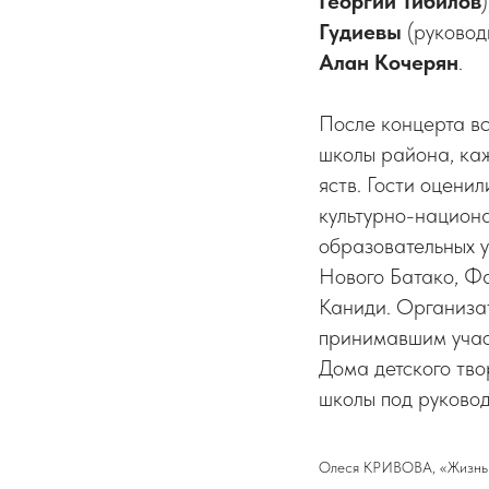
Георгий Тибилов
Гудиевы
(руковод
Алан Кочерян
.
После концерта вс
школы района, каж
яств. Гости оценил
культурно-национ
образовательных у
Нового Батако, Ф
Каниди. Организа
принимавшим учас
Дома детского тво
школы под руково
Олеся КРИВОВА, «Жизнь 