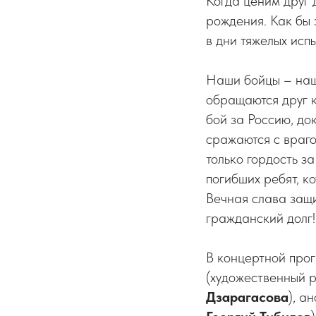
Когда ценим друг 
рождения. Как бы 
в дни тяжелых исп
Наши бойцы – наш
обращаются друг к
бой за Россию, до
сражаются с враго
только гордость з
погибших ребят, к
Вечная слава защи
гражданский долг!
В концертной про
(художественный 
Дзарагасова
), а