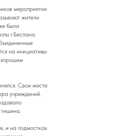
тников мероприятия
называют жители
же была
олы г.Беслана.
объединенные
ется на инициативы
я хорошим
лнялся. Свои места
ора учреждений.
оздавало
 тишина.
я, и на подмостках