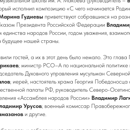
 музыкальной школы им. А. Макоева (руководитель –
оторый исполнил композицию «С чего начинается Роди
Марина
Гудиевы
приветствуют собравшихся на разн
Указом Президента Российской Федерации
Владими
м единства народов России, годом уважения, взаимо
а будущее нашей страны.
вили гостей, а их в этот день было немало. Это глав
рикаев
; министр РСО–А по национальной политике 
едседатель Духовного управления мусульман Северно
алов
; иерей, настоятель храма Георгия Победоносца 
щественной палаты РФ, руководитель Северо-Осетинс
деления «Ассамблея народов России»
Владимир Лаг
ладимир Урусов
; военный комиссар Правобережног
амазанов
и другие.