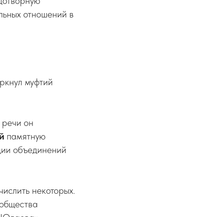
дотворную
льных отношений в
ркнул муфтий
 речи он
й
памятную
ции объединений
числить некоторых.
 общества