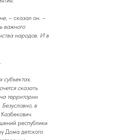
ятия.
оне
, – сказал он. –
ь важного
нства народов. И в
.
х субъектах,
очется сказать
 на территории
 Безусловно, в
 Казбекович.
ошений республики
у Дома детского