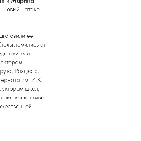
ан
и
Марина
. Новый Батако
дготовили ее
Столы ломились от
редставители
ректорам
ута, Раздзога,
ерната им. И.К.
ректорам школ,
ивают коллективы
ожественной