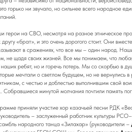
друга – независимо от национальности, вероисповед
это горько ни звучало, но сильнее всего народное ед
ытаний.
и герои на СВО, несмотря на разное этническое пр
 другу «брат», и это очень дорогого стоит. Они вмест
казывают в сражениях, что все мы – один народ. Наш
м, не щадя своих жизней. Все мы понимаем, что люба
а наших ребят, но и горечь потерь. Мы со скорбью в д
оторые мечтали о светлом будущем, но не вернулись в
тникам, с честью и доблестью выполнившим свой вои
.. Собравшиеся минутой молчания почтили память по
грамме приняли участие хор казачьей песни РДК «Ве
руководитель – заслуженный работник культуры РСО
нсамбль народного танца «Зилахар» (руководители –