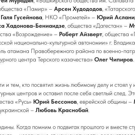
гей
Мурадян
, «Башкирского общества им. Салават
 общества «Памир» –
Арсен Худододов
, «Татарског
–
Галя Гусейнова
, НКО «Прометей» –
Юрий Аслани
са Хадонова-Бениаидзе
, общества «Дагестан» –
М
ества «Возрождение» –
Роберт Айзверт
, общества 
екской национально-культурной автономии» г. Владик
тель атамана Правобережного района по военно-пат
турного центра Терского казачества»
Олег Чипиров
и и тем, кто посвятил жизнь любимому делу и стоял у 
урных центров и оставил после себя светлый след. Э
ества «Русь»
Юрий Бессонов
, еврейской общины –
украинской –
Любовь Краснобай
.
едины. Когда помним о подвигах прошлого и вместе с