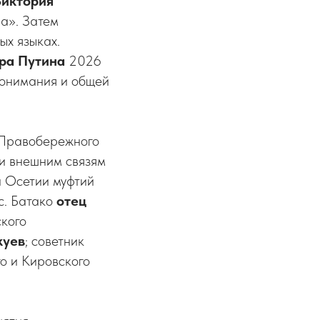
Виктория
на». Затем
ых языках.
ра Путина
2026
понимания и общей
а Правобережного
и внешним связям
й Осетии муфтий
с. Батако
отец
кого
куев
; советник
о и Кировского