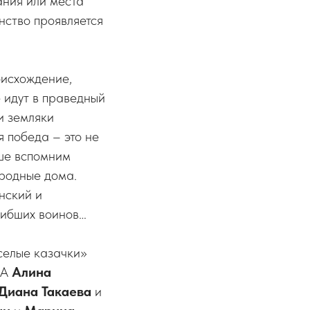
ания или места
инство проявляется
оисхождение,
е идут в праведный
и земляки
я победа – это не
уше вспомним
 родные дома.
нский и
гибших воинов…
селые казачки»
–А
Алина
Диана Такаева
и