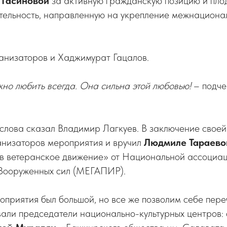
 Гасиновой
за активную гражданскую позицию и пло
тельность, направленную на укрепление межнациона
анизаторов и Хаджимурат Гацалов.
но любить всегда. Она сильна этой любовью!
– подче
слова сказал Владимир Лагкуев. В заключение своей
анизаторов мероприятия и вручил
Людмиле Тараево
 в ветеранское движение» от Национальной ассоциа
Вооруженных сил (МЕГАПИР).
оприятия был большой, но все же позволим себе пере
вали председатели национально-культурных центров: