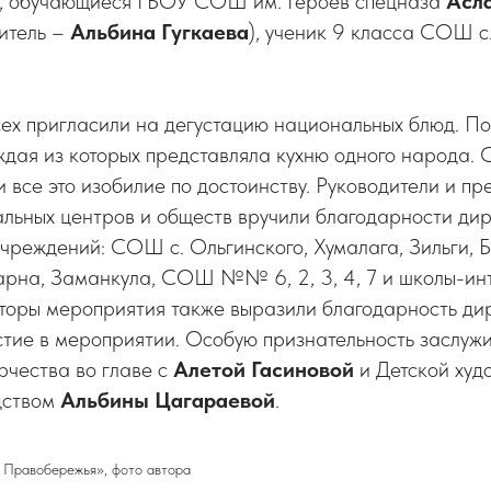
), обучающиеся ГБОУ СОШ им. Героев спецназа
Асл
итель –
Альбина
Гугкаева
), ученик 9 класса СОШ с
ех пригласили на дегустацию национальных блюд. По
дая из которых представляла кухню одного народа. 
и все это изобилие по достоинству. Руководители и п
альных центров и обществ вручили благодарности ди
чреждений: СОШ с. Ольгинского, Хумалага, Зильги, Бр
арна, Заманкула, СОШ №№ 6, 2, 3, 4, 7 и школы-инт
торы мероприятия также выразили благодарность ди
тие в мероприятии. Особую признательность заслуж
рчества во главе с
Алетой Гасиновой
и Детской худ
дством
Альбины Цагараевой
.
Правобережья», фото автора