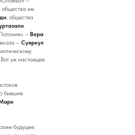
а Юлаева» –
о общества им.
ди
, общества
уртазали
«Полония» –
Вера
авказа –
Суяркул
риотическому
. Вот уж настоящее
истоков
то бывшие
Марк
троим будущее.