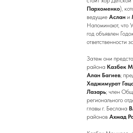
стоит хор Детской
Пархоменко
), к
ведущие
Аслан
и
Напоминают, что 
год объявлен Годо
ответственности з
Затем они предста
района
Казбек М
Алан Багиев
; пр
Хаджимурат Гац
Лазарь
; член Об
регионального от
главы г. Беслана
В
районов
Ахмад Р