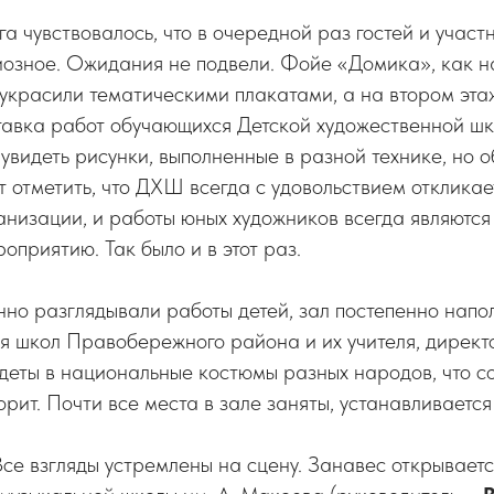
га чувствовалось, что в очередной раз гостей и учас
иозное. Ожидания не подвели. Фойе «Домика», как 
украсили тематическими плакатами, а на втором эта
авка работ обучающихся Детской художественной шк
увидеть рисунки, выполненные в разной технике, но 
т отметить, что ДХШ всегда с удовольствием отклика
анизации, и работы юных художников всегда являютс
оприятию. Так было и в этот раз.
нно разглядывали работы детей, зал постепенно напо
я школ Правобережного района и их учителя, директ
деты в национальные костюмы разных народов, что с
рит. Почти все места в зале заняты, устанавливается
се взгляды устремлены на сцену. Занавес открываетс