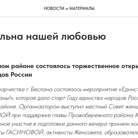
НОВОСТИ и МАТЕРИАЛЫ
ильна нашей любовью
ом районе состоялось торжественное откр
дов России
ворчества г. Беслана состоялось мероприятие «Единс
аны!», которое дало старт Году единства народов Рос
йоне. Организатором выступил местный Совет женщи
ОЙ при поддержке главы Правобережного района К
ое участие в подготовке данного вечера приняли к
ты ГАСИНОВОЙ, активисты Женсовета, образователь