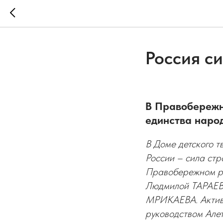
Россия с
В Правобережн
единства наро
В Доме детского т
России – сила стр
Правобережном ра
Людмилой ТАРАЕВ
МРИКАЕВА. Активн
руководством Але