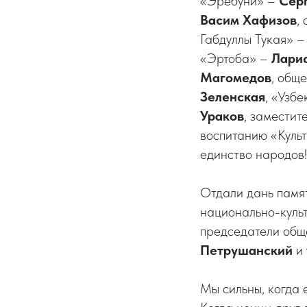
«Эребуни» –
Сер
Васим Хафизов
,
Габдуллы Тукая» 
«Эртоба» –
Лари
Магомедов
, общ
Зеленская
, «Узб
Ураков
, замести
воспитанию «Куль
единство народов!
Отдали дань памят
национально-культ
председатели общ
Петрушанский
и 
Мы сильны, когда 