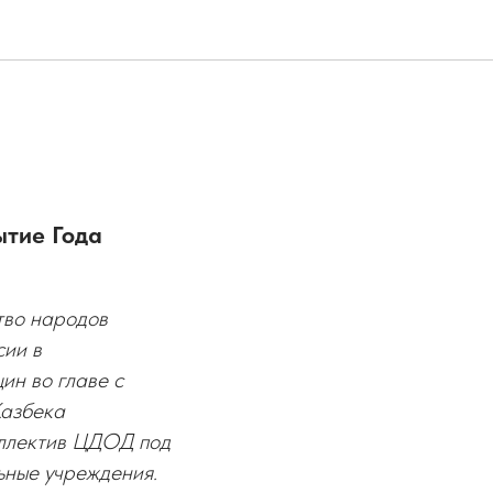
ытие Года
тво народов
сии в
н во главе с
азбека
оллектив ЦДОД под
ные учреждения.