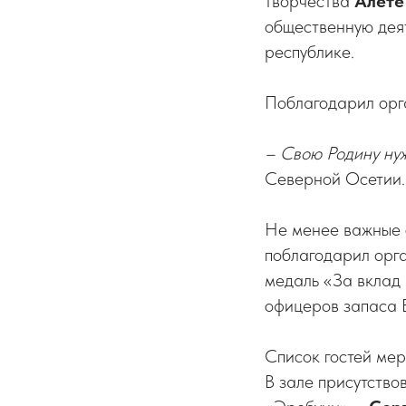
творчества
Алете
общественную дея
республике.
Поблагодарил орг
– Свою Родину нуж
Северной Осетии.
Не менее важные 
поблагодарил орг
медаль «За вклад
офицеров запаса 
Список гостей мер
В зале присутство