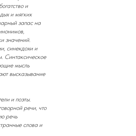
богатство и
дых и мягких
варный запас на
инонимов,
ки значений.
и, синекдохи и
м. Синтаксическое
ающие мысль
лают высказывание
ели и поэты.
оворной речи, что
ую речь
странные слова и