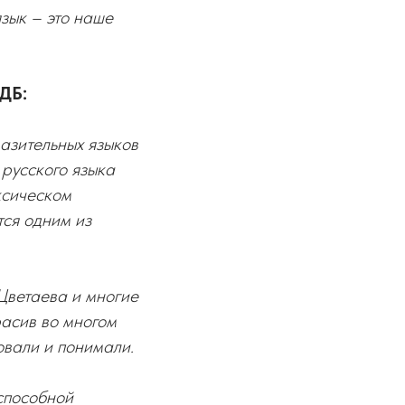
зык – это наше
ДБ:
разительных языков
 русского языка
ксическом
тся одним из
 Цветаева и многие
расив во многом
овали и понимали.
способной