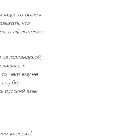
ивиды, которые к
зывать, что
е», а «фактчекинг
и из голландской,
е лишнее в
то, чего ему не
.п.) без
ь русский язык
чем классик!