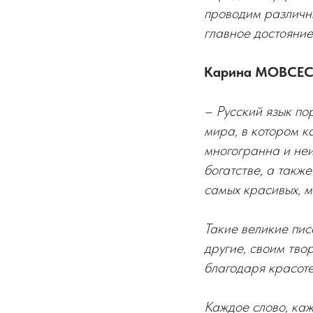
проводим различн
главное достояни
Карина МОВСЕСО
– Русский язык по
мира, в котором к
многогранна и неи
богатстве, а такж
самых красивых, м
Такие великие пис
другие, своим тво
благодаря красоте
Каждое слово, ка