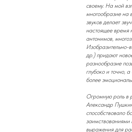
своему. На мой вз
многообразие на в
звуков делает зву
настоящее время н
антонимов, многоз
Изобразительно-вы
др.) придают ново
разнообразие поз
глубоко и точно, 
более эмоциональ
Огромную роль в р
Александр Пушкин
способствовало бо
заимствованиями и
выражения для ра