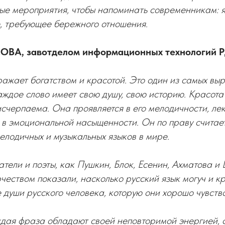
ые мероприятия, чтобы напоминать современникам: я
е, требующее бережного отношения.
ВА, завотделом информационных технологий Р
ражает богатством и красотой. Это один из самых вы
аждое слово имеет свою душу, свою историю. Красота
счерпаема. Она проявляется в его мелодичности, ле
е в эмоциональной насыщенности. Он по праву считае
елодичных и музыкальных языков в мире.
атели и поэты, как Пушкин, Блок, Есенин, Ахматова и
рчеством показали, насколько русский язык могуч и к
 души русского человека, которую они хорошо чувств
ждая фраза обладают своей неповторимой энергией, 