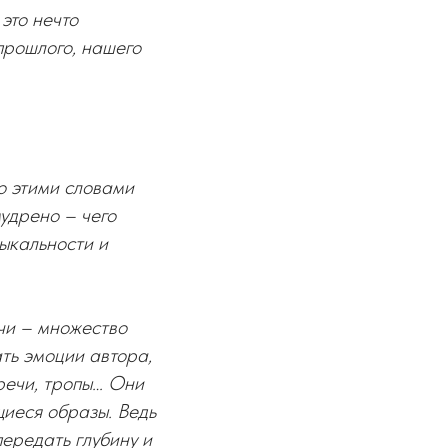
это нечто
прошлого, нашего
но этими словами
удрено – чего
зыкальности и
чи – множество
ть эмоции автора,
речи, тропы… Они
щиеся образы. Ведь
передать глубину и