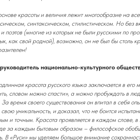
основе красоты и величия лежит многообразие на все
сическом, синтаксическом, стилистическом. Но без в
 и поэтов (многие из которых не были русскими по пр
к, как свой родной), возможно, он не был бы столь к
разителен!
уководитель национально-культурного обществ
подлинная красота русского языка заключается в его 
ть, словом можно спасти», а можно пробуждать в люд
. За время своего существования он впитал в себя опы
 свою уникальность, и доказал, что не боится испытан
ым и точным. Красота проявляется в каждом слове, в 
где за каждым бытовым образом – философское обоб
. В «Руси» мы уделяем большое внимание сохранност