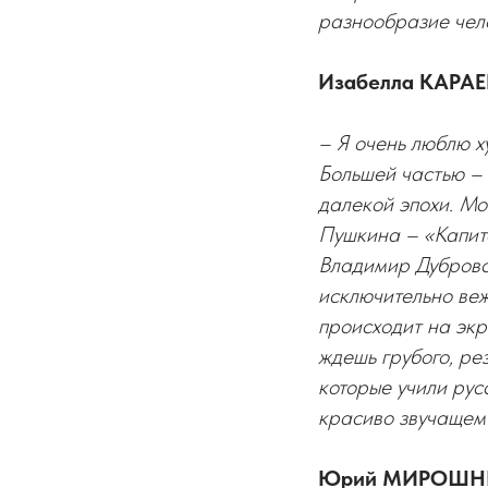
разнообразие чел
Изабелла КАРАЕ
– Я очень люблю х
Большей частью – 
далекой эпохи. М
Пушкина – «Капит
Владимир Дубровск
исключительно веж
происходит на экр
ждешь грубого, ре
которые учили русс
красиво звучащем 
Юрий МИРОШНИЧ