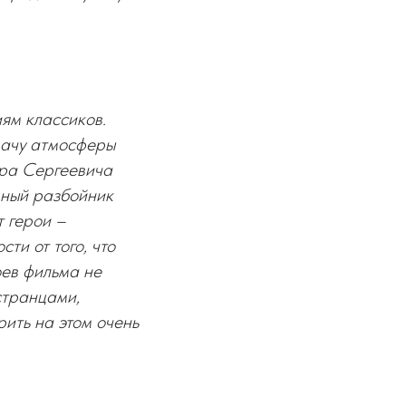
ям классиков.
едачу атмосферы
дра Сергеевича
дный разбойник
т герои –
ти от того, что
оев фильма не
странцами,
рить на этом очень