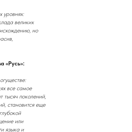
х уровнях:
клада великих
оисхождению, но
расив,
а «Русь»:
могуществе:
ях все самое
т тысяч поколений,
ий, становится еще
глубокой
щение или
и языка и