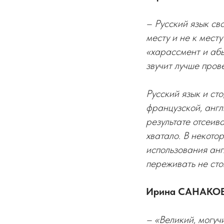
– Русский язык св
месту и не к мест
«харассмент и абь
звучит лучше пров
Русский язык и сто
французской, англ
результате отсеива
хватало. В некото
использования анг
переживать не сто
Ирина САНАКОЕВ
– «Великий, могуч