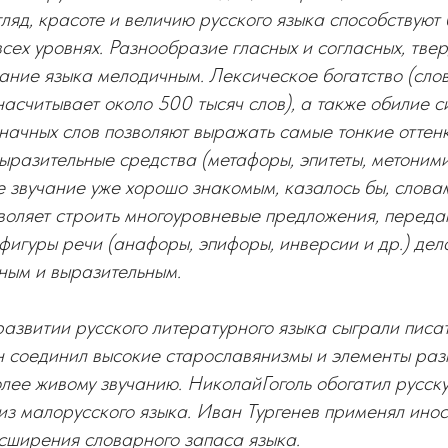
гляд, красоте и величию русского языка способствуют 
сех уровнях. Разнообразие гласных и согласных, твер
чание языка мелодичным. Лексическое богатство (сло
асчитывает около 500 тысяч слов), а также обилие с
начных слов позволяют выражать самые тонкие оттен
разительные средства (метафоры, эпитеты, метоними
е звучание уже хорошо знакомым, казалось бы, слова
воляет строить многоуровневые предложения, перед
а фигуры речи (анафоры, эпифоры, инверсии и др.) де
ным и выразительным.
азвитии русского литературного языка сыграли писат
 соединил высокие старославянизмы и элементы разг
лее живому звучанию. НиколайГоголь обогатил русск
з малорусского языка. Иван Тургенев применял ино
сширения словарного запаса языка.