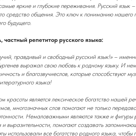
самые яркие и глубокие переживания. Русский язык – 
то средство общения. Это ключ к пониманию нашего 
го будущего.
частный репетитор русского языка:
гучий, правдивый и свободный русский язык!» – имен
ргенев выражал свою любовь к родному языку. И нем
дичность и благозвучиеслов, которые способствуют му
итературного языка!
м красоты является лексическое богатство нашей ре
мов, многозначных слов помогают не только передава
отонности. Немаловажными являются также и фигуры 
 и выразительности, помогают создавать запоминаю
эты использовали все богатство родного языка, чтобы 