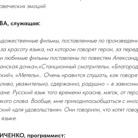
овеческих эмоций.
ВА, служащая:
удожественные фильмы, поставленные по произведени
за красоту языка, на котором говорят герои, за пер
ои любимые фильмы поставлены по повестям Алексан
анская дочка»,«Станционный смотритель», «Благоро
ий», «Метель»… Очень нравится слушать, как говоря
ливо, уважительно, сдержанно, радушно – в зависимос
ане. Русский язык того времени красив, мягок, от гер
зкого слова. Вообще, мне приходилосьобщаться с ино
кий «для удовольствия». Они говорили, что хотят гово
языке.
ЕНКО, программист: