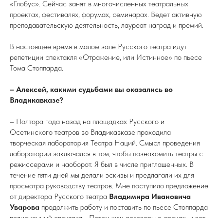
«Глобус». Сейчас занят в многочисленных театральных
проектах, фестивалях, форумах, семинарах. Ведет активную
преподавательскую деятельность, лауреат наград и премий.
В настоящее время в малом зале Русского театра идут
репетиции спектакля «Отражение, или Истинное» по пьесе
Тома Стоппарда.
– Алексей, какими судьбами вы оказались во
Владикавказе?
– Полтора года назад на площадках Русского и
Осетинского театров во Владикавказе проходила
творческая лаборатория Театра Наций. Смысл проведения
лаборатории заключался в том, чтобы познакомить театры с
режиссерами и наоборот. Я был в числе приглашенных. В
течение пяти дней мы делали эскизы и предлагали их для
просмотра руководству театров. Мне поступило предложение
от директора Русского театра
Владимира Ивановича
Уварова
продолжить работу и поставить по пьесе Стоппарда
полноценный спектакль. Потом шли договоры о сроках, и вот