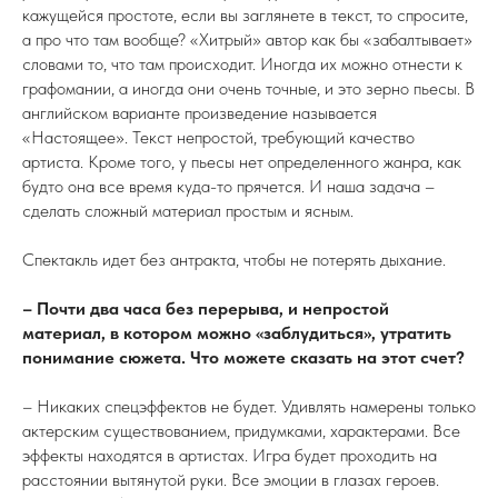
кажущейся простоте, если вы заглянете в текст, то спросите,
а про что там вообще? «Хитрый» автор как бы «забалтывает»
словами то, что там происходит. Иногда их можно отнести к
графомании, а иногда они очень точные, и это зерно пьесы. В
английском варианте произведение называется
«Настоящее». Текст непростой, требующий качество
артиста. Кроме того, у пьесы нет определенного жанра, как
будто она все время куда-то прячется. И наша задача –
сделать сложный материал простым и ясным.
Спектакль идет без антракта, чтобы не потерять дыхание.
– Почти два часа без перерыва, и непростой
материал, в котором можно «заблудиться», утратить
понимание сюжета. Что можете сказать на этот счет?
– Никаких спецэффектов не будет. Удивлять намерены только
актерским существованием, придумками, характерами. Все
эффекты находятся в артистах. Игра будет проходить на
расстоянии вытянутой руки. Все эмоции в глазах героев.