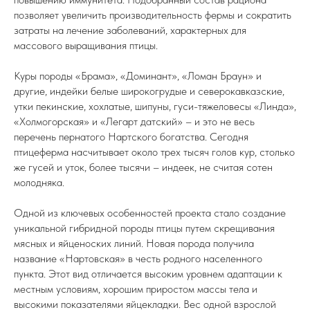
позволяет увеличить производительность фермы и сократить
затраты на лечение заболеваний, характерных для
массового выращивания птицы.
Куры породы «Брама», «Доминант», «Ломан Браун» и
другие, индейки белые широкогрудые и северокавказские,
утки пекинские, хохлатые, шипуны, гуси-тяжеловесы «Линда»,
«Холмогорская» и «Легарт датский» – и это не весь
перечень пернатого Нартского богатства. Сегодня
птицеферма насчитывает около трех тысяч голов кур, столько
же гусей и уток, более тысячи – индеек, не считая сотен
молодняка.
Одной из ключевых особенностей проекта стало создание
уникальной гибридной породы птицы путем скрещивания
мясных и яйценоских линий. Новая порода получила
название «Нартовская» в честь родного населенного
пункта. Этот вид отличается высоким уровнем адаптации к
местным условиям, хорошим приростом массы тела и
высокими показателями яйцекладки. Вес одной взрослой