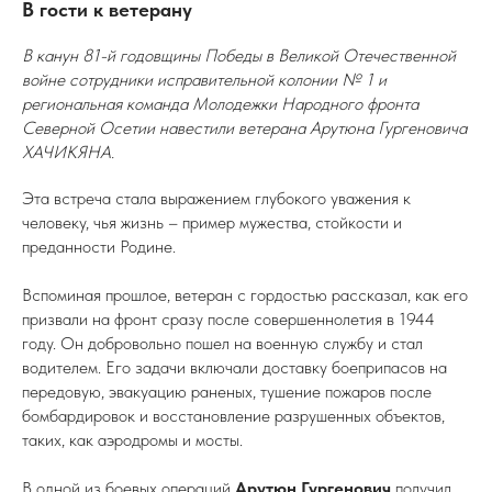
В гости к ветерану
В канун 81-й годовщины Победы в Великой Отечественной
войне сотрудники исправительной колонии № 1 и
региональная команда Молодежки Народного фронта
Северной Осетии навестили ветерана Арутюна Гургеновича
ХАЧИКЯНА.
Эта встреча стала выражением глубокого уважения к
человеку, чья жизнь – пример мужества, стойкости и
преданности Родине.
Вспоминая прошлое, ветеран с гордостью рассказал, как его
призвали на фронт сразу после совершеннолетия в 1944
году. Он добровольно пошел на военную службу и стал
водителем. Его задачи включали доставку боеприпасов на
передовую, эвакуацию раненых, тушение пожаров после
бомбардировок и восстановление разрушенных объектов,
таких, как аэродромы и мосты.
В одной из боевых операций
Арутюн Гургенович
получил