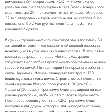
домовладений» госпрограммы РСО–А «Комплексное
развитие сельских территорий» в селе Гизели завершилось
строительство 29 индивидуальных жилых домов. Это более
22 тыс. квадратных метров нового жилья, на которое было
направлено 110,2 млн руб., включая 1,3 млн руб. – из
районного бюджета.
В администрацию местного самоуправления поступили 30
заявлений от участников специальной военной операции,
нуждающихся в улучшении жилищных условий. В этой связи
весьма своевременно на республиканском уровне
запускается масштабная программа по обеспечению жильем
героев и их семей. На территории Пригородного района, в
селах Чермене и Ногире, планируется построить 130
индивидуальных жилых домов. Строительство начнется на
землях в районе Ногира (планируются 100 домов) и
Чермена (30 домов). Программа будет расширена на все
районы республики, чтобы не селить всех в одном месте.
После обеспечения участников СВО программа будет
доступна и для других категорий: для многодетных семей,
молодых специалистов, детей-сирот и участников