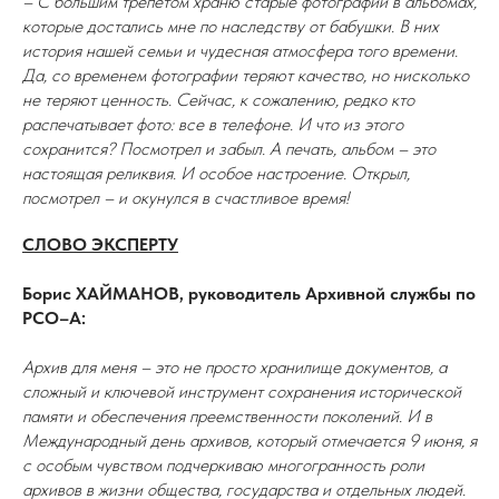
– С большим трепетом храню старые фотографии в альбомах,
которые достались мне по наследству от бабушки. В них
история нашей семьи и чудесная атмосфера того времени.
Да, со временем фотографии теряют качество, но нисколько
не теряют ценность. Сейчас, к сожалению, редко кто
распечатывает фото: все в телефоне. И что из этого
сохранится? Посмотрел и забыл. А печать, альбом – это
настоящая реликвия. И особое настроение. Открыл,
посмотрел – и окунулся в счастливое время!
СЛОВО ЭКСПЕРТУ
Борис ХАЙМАНОВ, руководитель Архивной службы по
РСО–А:
Архив для меня – это не просто хранилище документов, а
сложный и ключевой инструмент сохранения исторической
памяти и обеспечения преемственности поколений. И в
Международный день архивов, который отмечается 9 июня, я
с особым чувством подчеркиваю многогранность роли
архивов в жизни общества, государства и отдельных людей.