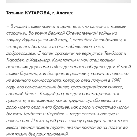
Татьяна КУТАРОВА, г. Алагир:
– В нашей семье помнят и ценят все, что связано с нашими
старшими. Во время Великой Отечественной войны на
защиту Родины ушли мой отец, Сосланбек Асланбекович, и
четверо его братьев: кто был мобилизован, а кто
добровольцем. С полей сражений не вернулись Темболат и
Карабек, а Хаджумар, Константин и мой отец прошли
огненными дорогами войны до самого победного дня. В моей
семье бережно, как бесценная реликвия, хранится повестка
из военного комиссариата, которую отец получил в 1941
году, его комсомольский билет, красноармейская книжка,
военный билет… Каждый раз, когда я рассматриваю эти
предметы, я вспоминаю, какая трудная судьба выпала на
долю моего отца и его братьев, как долго и счастливо могли
бы жить Темболат и Карабек – тогда совсем молодые и
полные сил. И в который раз в голову приходит одна и та же
мысль: вечная память героям, низкий поклон за их подвиг во
имя жизни будущих поколений.