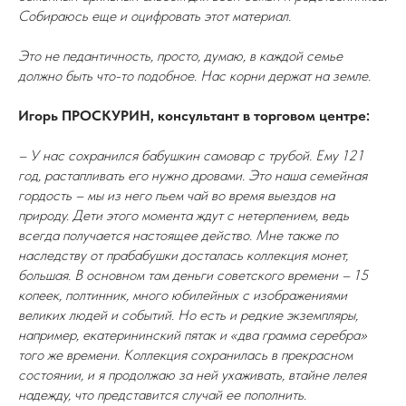
Собираюсь еще и оцифровать этот материал.
Это не педантичность, просто, думаю, в каждой семье
должно быть что-то подобное. Нас корни держат на земле.
Игорь ПРОСКУРИН, консультант в торговом центре:
– У нас сохранился бабушкин самовар с трубой. Ему 121
год, растапливать его нужно дровами. Это наша семейная
гордость – мы из него пьем чай во время выездов на
природу. Дети этого момента ждут с нетерпением, ведь
всегда получается настоящее действо. Мне также по
наследству от прабабушки досталась коллекция монет,
большая. В основном там деньги советского времени – 15
копеек, полтинник, много юбилейных с изображениями
великих людей и событий. Но есть и редкие экземпляры,
например, екатерининский пятак и «два грамма серебра»
того же времени. Коллекция сохранилась в прекрасном
состоянии, и я продолжаю за ней ухаживать, втайне лелея
надежду, что представится случай ее пополнить.