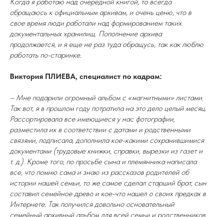
Когда я работаю над очередной книгой, то всегда
обращаюсь к официальным архивам, и очень ценю, что в
свое время люди работали над формированием таких
документальных хранилищ. Пополнение архива
продолжается, и я еще не раз туда обращусь, так как люблю
работать по-старинке.
Виктория ПЛИЕВА, специалист по кадрам:
– Мне подарили огромный альбом с «магнитными» листами.
Так вот, я в прошлом году потратила на это дело целый месяц.
Рассортировала все имеющиеся у нас фотографии,
разместила их в соответствии с датами и родственными
связями, подписала, дополнила кое-какими сохранившимися
документами (трудовые книжки, справки, вырезки из газет и
т. д.). Кроме того, по просьбе сына и племянника написала
все, что помню сама и знаю из рассказов родителей об
истории нашей семьи, то же самое сделал старший брат, сын
составил семейное древо и кое-что нашел о своих предках в
Интернете. Так получился довольно основательный
семейный архивный альбом для всей семьи и родственников.