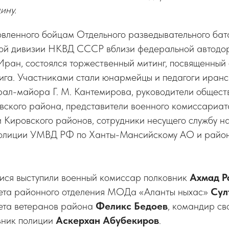
ину.
овленного бойцам Отдельного разведывательного ба
й дивизии НКВД СССР вблизи федеральной автодор
Иран, состоялся торжественный митинг, посвященный
вига. Участниками стали юнармейцы и педагоги иран
рал-майора Г. М. Кантемирова, руководители общест
вского района, представители военного комиссариат
 Кировского районов, сотрудники несущего службу 
полиции УМВД РФ по Ханты-Мансийскому АО и район
ся выступили военный комиссар полковник
Ахмад Р
ета районного отделения МОДа «Аланты ныхас»
Сул
ета ветеранов района
Феликс Бедоев
, командир св
вник полиции
Аскерхан Абубекиров
.