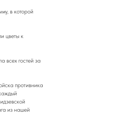
му, в которой
и цветы к
а всех гостей за
Войска противника
 каждый
кидзевской
га из нашей