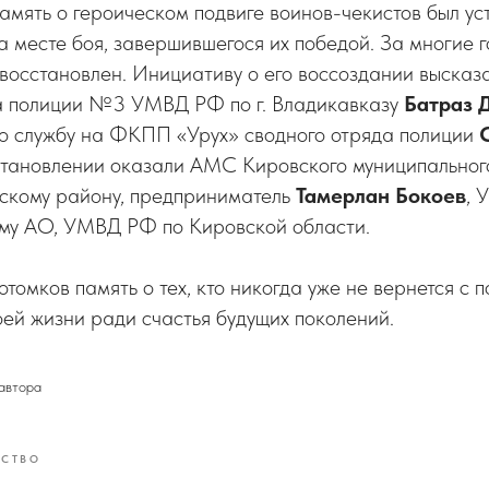
амять о героическом подвиге воинов-чекистов был ус
а месте боя, завершившегося их победой. За многие г
 восстановлен. Инициативу о его воссоздании высказ
а полиции №3 УМВД РФ по г. Владикавказу
Батраз 
о службу на ФКПП «Урух» сводного отряда полиции
становлении оказали АМС Кировского муниципального
кому району, предприниматель
Тамерлан Бокоев
, 
у АО, УМВД РФ по Кировской области.
отомков память о тех, кто никогда уже не вернется с 
оей жизни ради счастья будущих поколений.
автора
СТВО