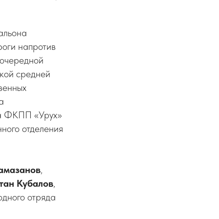
тальона
оги напротив
 очередной
ской средней
венных
а
на ФКПП «Урух»
ного отделения
амазанов
,
тан Кубалов
,
одного отряда