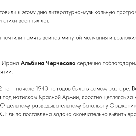
овили к этому дню литературно-музыкальную програм
 стихи военных лет.
 почтили память воинов минутой молчания и возложил
. Ирана
Альбина Черчесова
сердечно поблагодарил
ятии.
2-го – начале 1943-го годов была в самом разгаре. 
д под натиском Красной Армии, яростно цепляясь за
. Отдельному разведывательному батальону Орджони
Р была поставлена задача окончательно выбить вра