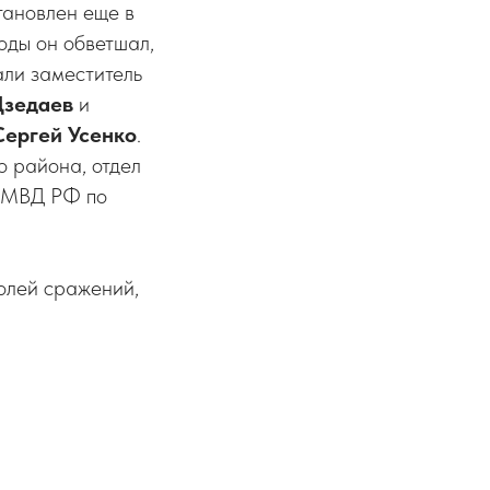
тановлен еще в
оды он обветшал,
али заместитель
Дзедаев
и
Сергей Усенко
.
 района, отдел
УМВД РФ по
полей сражений,