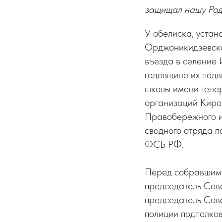
защищал нашу Род
У обелиска, устан
Орджоникидзевско
въезда в селение 
годовщине их под
школы имени гене
организаций Киро
Правобережного и
сводного отряда 
ФСБ РФ.
Перед собравшими
председатель Сов
председатель Сов
полиции подполко