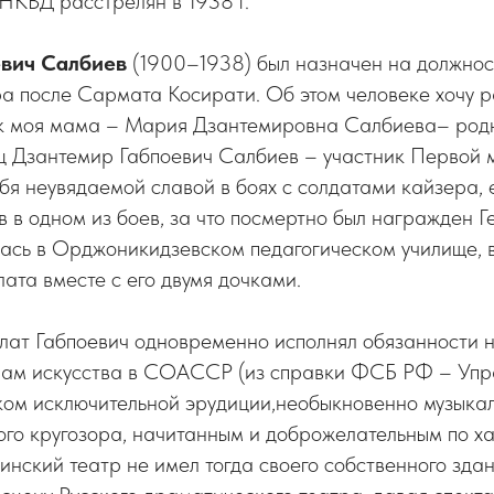
НКВД расстрелян в 1938 г.
евич Салбиев
(1900–1938) был назначен на должнос
а после Сармата Косирати. Об этом человеке хочу р
ак моя мама – Мария Дзантемировна Салбиева– род
ец Дзантемир Габпоевич Салбиев – участник Первой 
бя неувядаемой славой в боях с солдатами кайзера,
в в одном из боев, за что посмертно был награжден 
ась в Орджоникидзевском педагогическом училище, в
ата вместе с его двумя дочками.
олат Габпоевич одновременно исполнял обязанности 
лам искусства в СОАССР (из справки ФСБ РФ – Уп
еком исключительной эрудиции,необыкновенно музыка
го кругозора, начитанным и доброжелательным по х
тинский театр не имел тогда своего собственного здан