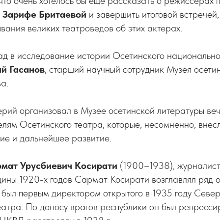
что очень хотелось бы еще рассказать о режиссерах п
 Зарифе Бритаевой
и завершить итоговой встречей,
ывания великих театроведов об этих актерах.
д в исследование истории Осетинского национально
й Гасанов
, старший научный сотрудник Музея осети
ва.
алерий организовал в Музее осетинской литературы ве
елям Осетинского театра, которые, несомненно, вне
ние и дальнейшее развитие.
мат Урусбиевич Косирати
(1900–1938), журналист,
дины 1920-х годов Сармат Косирати возглавлял ряд 
 был первым директором открытого в 1935 году Севе
атра. По доносу врагов республики он был репрессиро