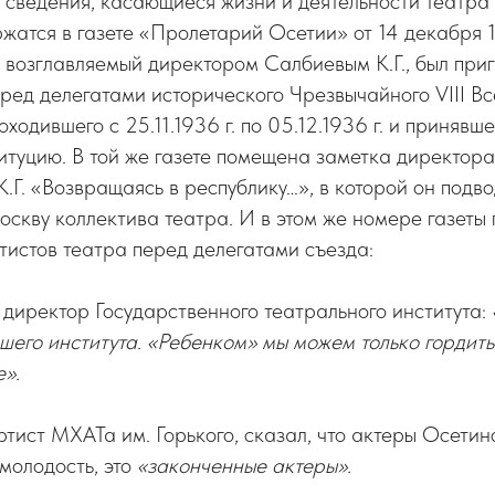
сведения, касающиеся жизни и деятельности театра 
жатся в газете «Пролетарий Осетии» от 14 декабря 
 возглавляемый директором Салбиевым К.Г., был при
еред делегатами исторического Чрезвычайного VIII В
одившего с 25.11.1936 г. по 05.12.1936 г. и принявш
туцию. В той же газете помещена заметка директор
.Г. «Возвращаясь в республику…», в которой он подво
скву коллектива театра. И в этом же номере газеты 
тистов театра перед делегатами съезда:
, директор Государственного театрального института:
шего института. «Ребенком» мы можем только гордит
».
артист МХАТа им. Горького, сказал, что актеры Осетин
молодость, это
«законченные актеры».