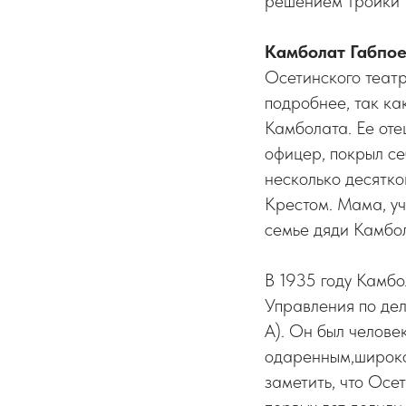
решением тройки 
Камболат Габпо
Осетинского театр
подробнее, так к
Камболата. Ее от
офицер, покрыл се
несколько десятко
Крестом. Мама, уч
семье дяди Камбол
В 1935 году Камб
Управления по де
А). Он был челов
одаренным,широко
заметить, что Осе