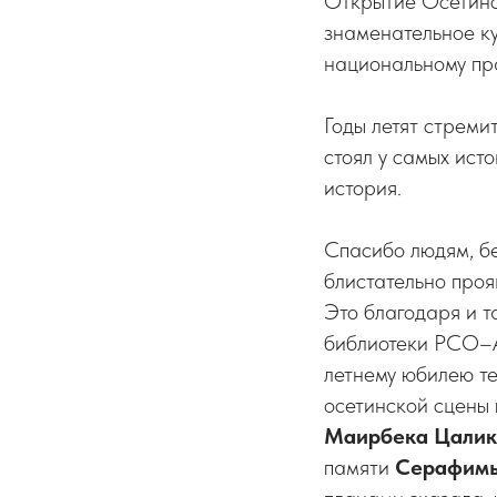
Открытие Осетинск
знаменательное ку
национальному пр
Годы летят стреми
стоял у самых ист
история.
Спасибо людям, бе
блистательно про
Это благодаря и т
библиотеки РСО–А,
летнему юбилею те
осетинской сцены 
Маирбека Цалик
памяти
Серафимы