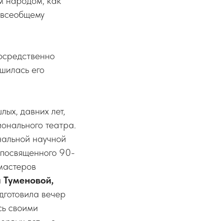
м народом, как
 всеобщему
посредственно
ршилась его
ых, давних лет,
онального театра.
альной научной
 посвященного 90-
 мастеров
 Туменовой,
одготовила вечер
сь своими