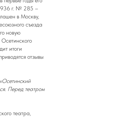
в первые годы его
1936 г. № 285 –
глашен в Москву,
сесоюзного съезда
его новую
а Осетинского
дит итоги
приводятся отзывы
«Осетинский
ься. Перед театром
ского театра,