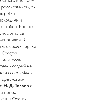
естного в то время
м рассказчиком, он
их ребят
знакомыми и
желюбен. Вот как
ших артистов
оминаниях «О
ты, с самых первых
я Северо-
 несколько
ель, который не
ин из светлейших
у арестовали,
же
Н. Д. Тогоев
и
 и нанес
е сыны Осетии