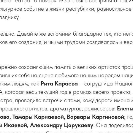
ого театра 10 ноября 1935 г. было воспринято наши
льтурное событие в жизни республики, равносильное
азднику.
тельно. Давайте же вспомним благодарно тех, кто не
оков его создания, и чьими трудами создавалась и ве
режно сохраняющим память о великих артистах прошл
явивших себя на сцене любимого нашим народом наци
аким людям, как
Рита Караева
– сотрудница Национ
 которая весь текущий год в рамках своего проекта,
атра, проводила встречи с теми, кому дороги имена
прошлого: артистов, драматургов, режиссеров:
Елены
ова, Тамары Кариаевой, Варвары Каргиновой
; п
 Икаевой, Александру Царукаеву
. Она поделила