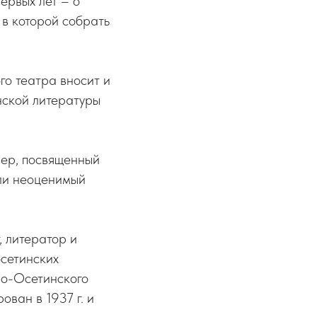
ервых лет – о
 в которой собрать
го театра вносит и
нской литературы
чер, посвященный
сли неоценимый
 литератор и
осетинских
ро-Осетинского
ван в 1937 г. и