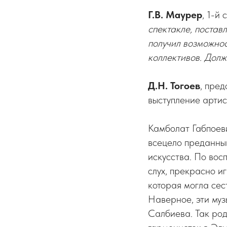
Г.В. Маурер
, 1-й
спектакле, постав
получил возможнос
коллективов. Долж
Д.Н. Тогоев
,
пред
выступление артис
Камболат Габпоеви
всецело преданный
искусства. По во
слух, прекрасно и
которая могла сес
Наверное, эти муз
Салбиева. Так ро