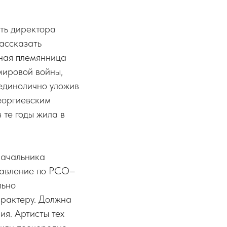
ть директора
ассказать
ная племянница
мировой войны,
 единолично уложив
Георгиевским
 те годы жила в
начальника
равление по РСО–
льно
арактеру. Должна
ия. Артисты тех