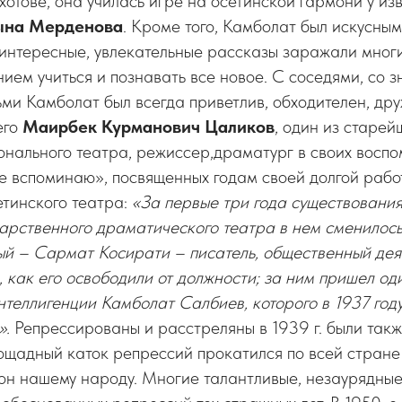
хотове, она училась игре на осетинской гармони у изв
ына Мерденова
. Кроме того, Камболат был искусны
о интересные, увлекательные рассказы заражали мног
ем учиться и познавать все новое. С соседями, со 
и Камболат был всегда приветлив, обходителен, дру
его
Маирбек Курманович Цаликов
, один из старей
онального театра, режиссер,драматург в своих восп
е вспоминаю», посвященных годам своей долгой рабо
етинского театра:
«За первые три года существовани
арственного драматического театра в нем сменилось
й – Сармат Косирати – писатель, общественный деят
, как его освободили от должности; за ним пришел од
нтеллигенции Камболат Салбиев, которого в 1937 год
».
Репрессированы и расстреляны в 1939 г. были так
щадный каток репрессий прокатился по всей стране
он нашему народу. Многие талантливые, незаурядны