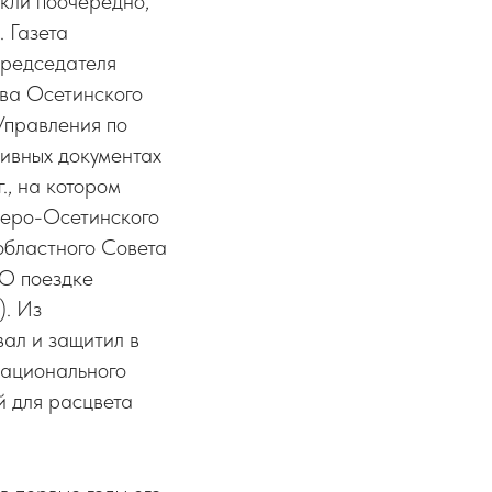
акли поочередно,
 Газета
председателя
тва Осетинского
 Управления по
хивных документах
., на котором
веро-Осетинского
областного Совета
«О поездке
). Из
вал и защитил в
национального
й для расцвета