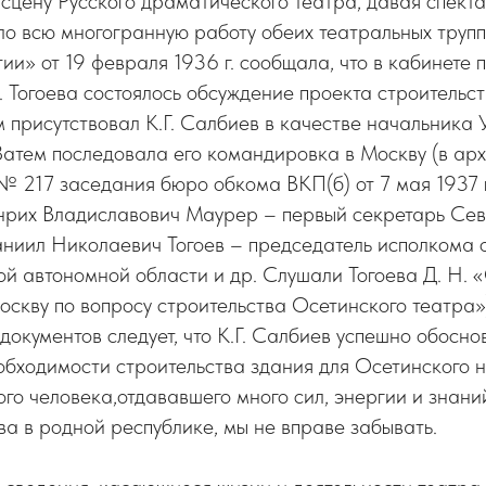
 сцену Русского драматического театра, давая спект
ло всю многогранную работу обеих театральных трупп.
и» от 19 февраля 1936 г. сообщала, что в кабинете 
 Тогоева состоялось обсуждение проекта строительс
м присутствовал К.Г. Салбиев в качестве начальника
Затем последовала его командировка в Москву (в ар
№ 217 заседания бюро обкома ВКП(б) от 7 мая 1937 г
енрих Владиславович Маурер – первый секретарь Се
аниил Николаевич Тогоев – председатель исполкома 
й автономной области и др. Слушали Тогоева Д. Н. 
Москву по вопросу строительства Осетинского театра»
окументов следует, что К.Г. Салбиев успешно обосно
обходимости строительства здания для Осетинского 
того человека,отдававшего много сил, энергии и знани
тва в родной республике, мы не вправе забывать.