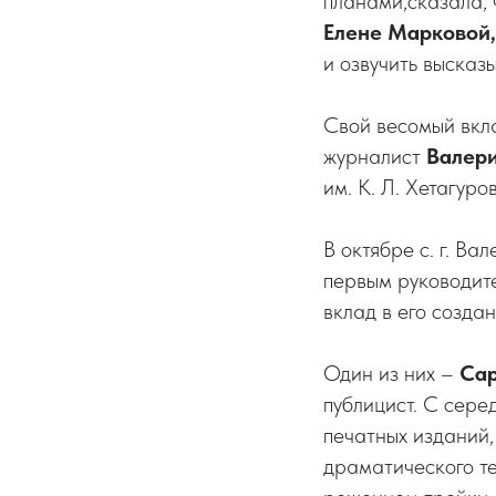
планами,сказала, 
Елене Марковой,
и озвучить высказ
Свой весомый вкла
журналист
Валери
им. К. Л. Хетагуро
В октябре с. г. В
первым руководит
вклад в его созда
Один из них –
Сар
публицист. С сере
печатных изданий,
драматического те