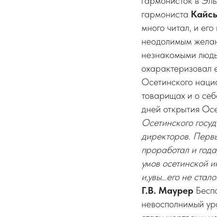
гармонисток в Эль
гармониста
Кайс
много читал, и ег
неодолимым желани
незнакомыми людьм
охарактеризовал 
Осетинского наци
товарищах и о себ
дней открытия Ос
Осетинского госуд
директоров. Первы
проработал и года
умов осетинской и
и,увы…его не стало
Г.В. Маурер
Беспо
невосполнимый ур