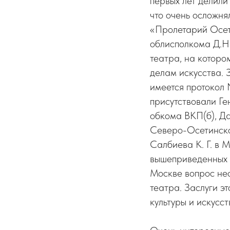
первых лет делили
что очень осложня
«Пролетарий Осети
облисполкома Д.Н.
театра, на которо
делам искусства. 
имеется протокол 
присутствовали Г
обкома ВКП(б), Д
Северо-Осетинско
Салбиева К. Г. в 
вышеприведенных д
Москве вопрос не
театра. Заслуги э
культуры и искусс