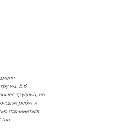
намени
ру им. В.В.
прошел трудный, но
олодых ребят и
тью подчиниться
сии.