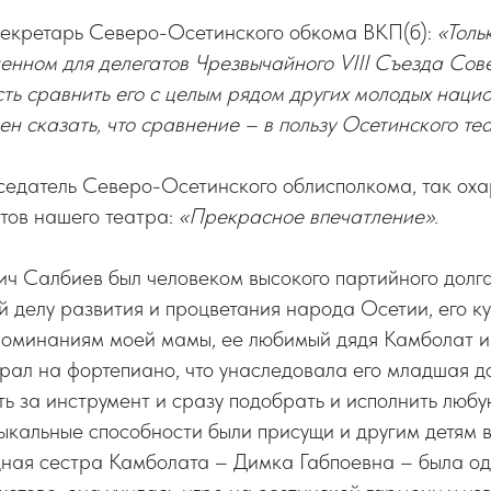
 секретарь Северо-Осетинского обкома ВКП(б):
«Тольк
ленном для делегатов Чрезвычайного VIII Съезда Сове
ть сравнить его с целым рядом других молодых наци
ен сказать, что сравнение – в пользу Осетинского те
седатель Северо-Осетинского облисполкома, так ох
тов нашего театра:
«Прекрасное впечатление».
ч Салбиев был человеком высокого партийного долга
 делу развития и процветания народа Осетии, его ку
споминаниям моей мамы, ее любимый дядя Камболат 
грал на фортепиано, что унаследовала его младшая д
ть за инструмент и сразу подобрать и исполнить люб
ыкальные способности были присущи и другим детям в
дная сестра Камболата – Димка Габпоевна – была од