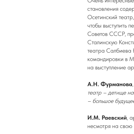
Очень интересные 
становления содер
Осетинский театр,
чтобы выступить п
Советов СССР, прох
Сталинскую Консти
театра Салбиева К
командировки в Мо
на выступление ар
А.Н. Фурманова
театр – детище на
– большое будущее
И.М. Раевский
, 
несмотря на свою 