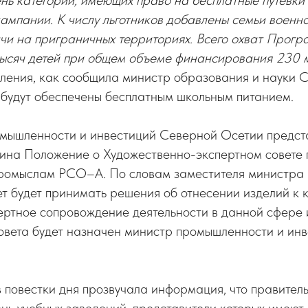
нь категорий, имеющих право на бесплатные путевки
ампании. К числу льготников добавлены семьи военн
чи на приграничных территориях. Всего охват Прогр
тысяч детей при общем объеме финансирования 230 м
еления, как сообщила министр образования и науки 
, будут обеспечены бесплатным школьным питанием.
мышленности и инвестиций Северной Осетии предст
ина Положение о Художественно-экспертном совете
ромыслам РСО–А. По словам заместителя министра
ет будет принимать решения об отнесении изделий к 
ертное сопровождение деятельности в данной сфере и
вета будет назначен министр промышленности и инв
в повестки дня прозвучала информация, что правител