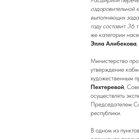
Расширили перече
оздоровительной к
выполняющих зада
году составит 36 
же категории нас
Элла Алибекова
Министерство про
утверждение кабм
художественным п
Пехтеревой
, Сов
осуществлять эксп
Председателем Со
республики.
В одном из пункто