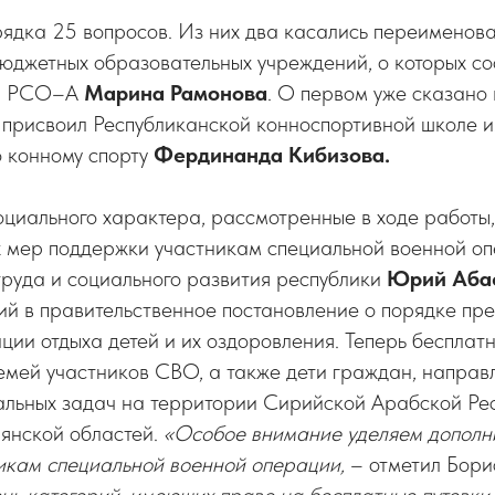
рядка 25 вопросов. Из них два касались переименов
бюджетных образовательных учреждений, о которых с
ры РСО–А
Марина Рамонова
. О первом уже сказано
присвоил Республиканской конноспортивной школе и
о конному спорту
Фердинанда Кибизова.
оциального характера, рассмотренные в ходе работы
х мер поддержки участникам специальной военной оп
труда и социального развития республики
Юрий Аба
ий в правительственное постановление о порядке пр
ации отдыха детей и их оздоровления. Теперь бесплатн
семей участников СВО, а также дети граждан, направ
альных задач на территории Сирийской Арабской Рес
рянской областей.
«Особое внимание уделяем дополн
икам специальной военной операции,
– отметил Бор