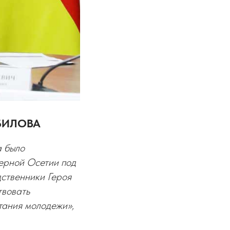
ИБИЛОВА
а было
ерной Осетии под
ственники Героя
твовать
тания молодежи»,