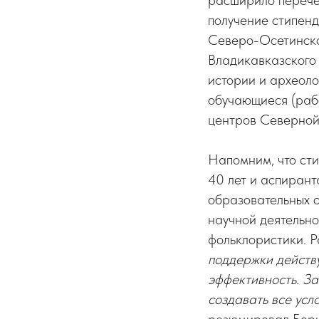
расширило перечен
получение стипенд
Северо-Осетинског
Владикавказского 
истории и археол
обучающиеся (рабо
центров Северной
Напомним, что сти
40 лет и аспирант
образовательных о
научной деятельно
фольклористики. Р
поддержки действу
эффективность. За
создавать все усл