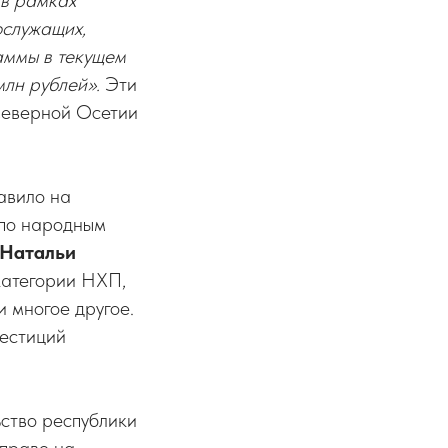
 в рамках
ослужащих,
аммы в текущем
лн рублей».
Эти
Северной Осетии
авило на
 по народным
Натальи
категории НХП,
 многое другое.
естиций
ьство республики