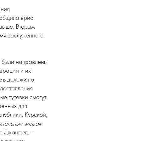
ания
ообщила врио
 выше. Вторым
мя заслуженного
, были направлены
ерации и их
ев
доложил о
едоставления
ые путевки смогут
ленных для
публики, Курской,
ительным мерам
ис Джанаев.
–