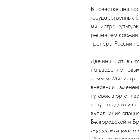
В повестке дня по
государственных 
министра культу
решением кабмин 
тренера России п
Две инициативы с
на введение новы
семьям. Министр 
внесении изменен
путевок в организ
получать дети из 
выполнения специ
Белгородской и Б
поддержки участн