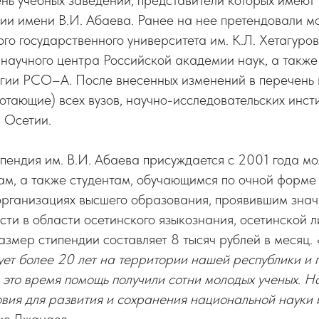
ь учебных заведений, представители которых имеют
ии имени В.И. Абаева. Ранее на нее претендовали м
о государственного университета им. К.Л. Хетагуров
научного центра Российской академии наук, а также
огии РСО–А. После внесенных изменений в перечень
тающие) всех вузов, научно-исследовательских инсти
 Осетии.
пендия им. В.И. Абаева присуждается с 2001 года м
ам, а также студентам, обучающимся по очной форме
рганизациях высшего образования, проявившим знач
сти в области осетинского языкознания, осетинской 
азмер стипендии составляет 8 тысяч рублей в месяц.
ет более 20 лет на территории нашей республики и 
 это время помощь получили сотни молодых ученых. 
овия для развития и сохранения национальной науки и