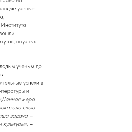
 право на
олодые ученые
а,
 Института
 вошли
тутов, научных
олодым ученым до
 в
ительные успехи в
литературы и
«Данная мера
показала свою
Наша задача –
 культуры»,
–