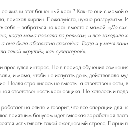
в ее жизни этот башенный кран? Как-то они с мамой е
ета, приехал кирпич. Пожалуйста, нужно разгрузить». 
ть себя – забраться на кран вместе с мамой.
«До сих
о, когда мама поехала по рельсам, и все заходило х
 а она была абсолютно спокойна. Тогда и у меня пани
ла такой «крутой», как супергерой».
ки проснулся интерес. Но в период обучения сомнени
али, и мама, чтобы не испугать дочь, действовала му
ие. Нелля страшилась не высоты, а ответственности, 
чная ответственность крановщика. Не хотелось и подв
работает на опыте и говорит, что все операции для н
люс приятным бонусом идет высокая заработная плата
ласятся испытывать такой ежедневный стресс. Парни 