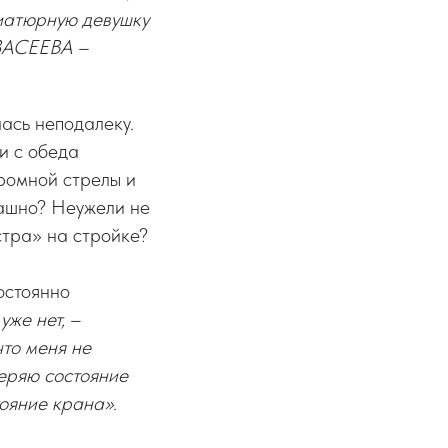
иниатюрную девушку
я ЗАСЕЕВА –
ась неподалеку.
 и с обеда
громной стрелы и
рашно? Неужели не
стра» на стройке?
остоянно
уже нет,
–
что меня не
веряю состояние
ояние крана».