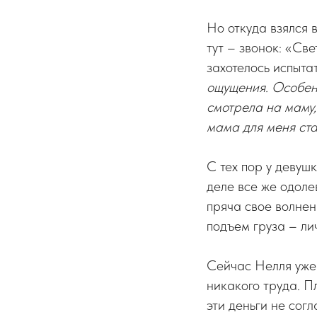
Но откуда взялся 
тут – звонок: «Св
захотелось испыта
ощущения. Особенн
смотрела на маму,
мама для меня ста
С тех пор у девуш
деле все же одолев
пряча свое волнен
подъем груза – ли
Сейчас Нелля уже 
никакого труда. П
эти деньги не сог