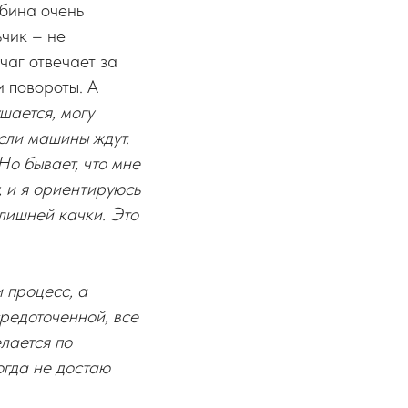
абина очень
чик – не
чаг отвечает за
и повороты. А
шается, могу
сли машины ждут.
Но бывает, что мне
, и я ориентируюсь
злишней качки. Это
 процесс, а
средоточенной, все
лается по
огда не достаю