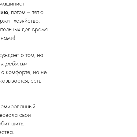
 машинист
рию
, потом – тетю,
ржит хозяйство,
ительных дел время
инами!
уждает о том, на
 к ребятам
, о комфорте, но не
казывается, есть
пломированный
твовала свои
бит шить,
ества.