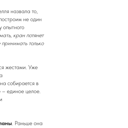
лля назвала то,
я построим не один
у опытного
мать, кран потянет
е принимать только
тся жестами. Уже
за
она собирается в
е – единое целое.
и
ланы
. Раньше она