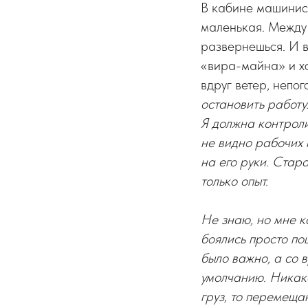
В кабине машинист
маленькая. Между
развернешься. И в
«вира-майна» и хо
вдруг ветер, непо
остановить работу
Я должна контроли
не видно рабочих 
на его руки. Стар
только опыт.
Не знаю, но мне к
боялись просто по
было важно, а со 
умолчанию. Никако
груз, то перемеща