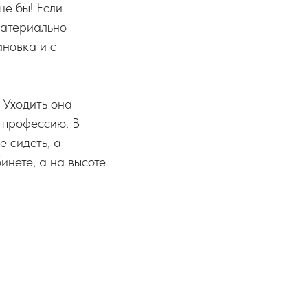
ще бы! Если
материально
ановка и с
 Уходить она
 профессию. В
е сидеть, а
инете, а на высоте