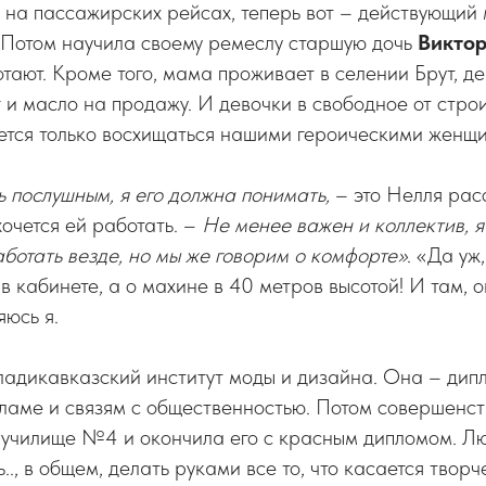
 на пассажирских рейсах, теперь вот – действующий
 Потом научила своему ремеслу старшую дочь
Викто
отают. Кроме того, мама проживает в селении Брут, де
г и масло на продажу. И девочки в свободное от стро
ается только восхищаться нашими героическими женщ
 послушным, я его должна понимать,
– это Нелля расс
хочется ей работать. –
Не менее важен и коллектив, я
ботать везде, но мы же говорим о комфорте»
. «Да уж
в кабинете, а о махине в 40 метров высотой! И там, о
яюсь я.
ладикавказский институт моды и дизайна. Она – ди
ламе и связям с общественностью. Потом совершенс
 училище №4 и окончила его с красным дипломом. Лю
.., в общем, делать руками все то, что касается творч