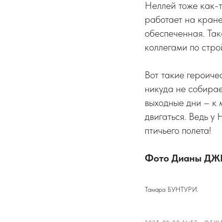
Неллей тоже как-т
работает на кране
обеспеченная. Так
коллегами по стро
Вот такие героиче
никуда не собирае
выходные дни – к м
двигаться. Ведь у 
птичьего полета!
Фото Дианы Д
Тамара БУНТУРИ.