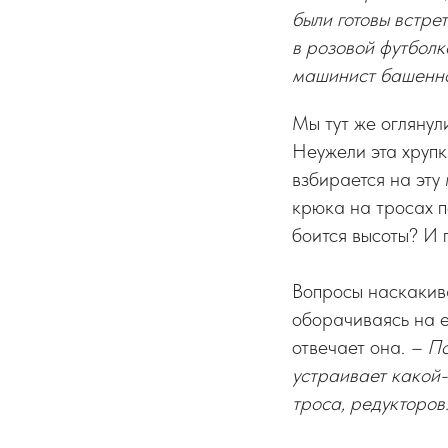
были готовы встрет
в розовой футболк
машинист башенно
Мы тут же оглянул
Неужели эта хрупк
взбирается на эту
крюка на тросах 
боится высоты? И 
Вопросы наскакива
оборачиваясь на е
отвечает она.
– По
устраивает какой-т
троса, редукторов