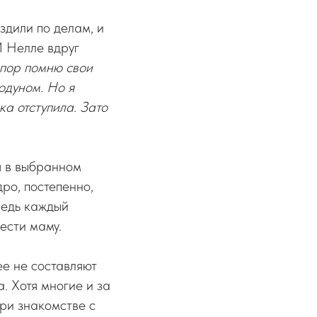
здили по делам, и
И Нелле вдруг
 пор помню свои
одуном. Но я
ка отступила. Зато
я в выбранном
дро, постепенно,
ведь каждый
ести маму.
ее не составляют
. Хотя многие и за
при знакомстве с