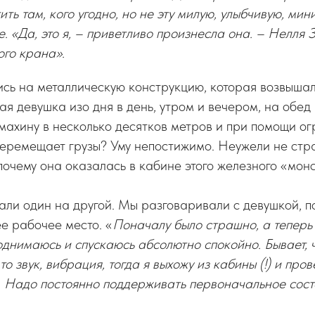
ить там, кого угодно, но не эту милую, улыбчивую, м
е. «Да, это я, – приветливо произнесла она. – Нелл
го крана».
ись на металлическую конструкцию, которая возвышал
ая девушка изо дня в день, утром и вечером, на обед
 махину в несколько десятков метров и при помощи о
перемещает грузы? Уму непостижимо. Неужели не ст
почему она оказалась в кабине этого железного «мон
ли один на другой. Мы разговаривали с девушкой, п
е рабочее место. «
Поначалу было страшно, а теперь 
днимаюсь и спускаюсь абсолютно спокойно. Бывает, 
о звук, вибрация, тогда я выхожу из кабины (!) и про
. Надо постоянно поддерживать первоначальное сост