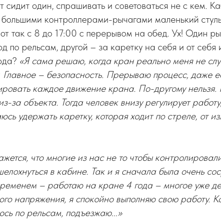
 сидит один, спрашивать и советоваться не с кем. К
 большими контроллерами-рычагами маленький стуль
от так с 8 до 17:00 с перерывом на обед. Ух! Один ры
д по рельсам, другой – за каретку на себя и от себя 
года?
«Я сама решаю, когда кран реально меня не слу
. Главное – безопасность. Прерываю процесс, даже е
ровать каждое движение крана. По-другому нельзя. 
из-за объекта. Тогда человек внизу регулирует работу
аюсь удержать каретку, которая ходит по стреле, от и
ажется, что многие из нас не то чтобы контролировали
шелохнуться в кабине. Так и я сначала была очень со
временем – работаю на кране 4 года – многое уже де
го напряжения, я спокойно выполняю свою работу. К
юсь по рельсам, подъезжаю...»