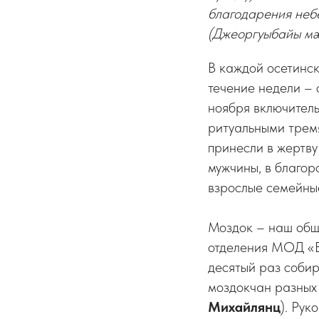
благодарения неб
(Джеоргуыбайы мæ
В каждой осетинск
течение недели – 
ноября включител
ритуальными тремя
принесли в жертв
мужчины, в благор
взрослые семейные
Моздок – наш общ
отделения МОД «В
десятый раз собир
моздокчан разных
Михайлянц
). Ру