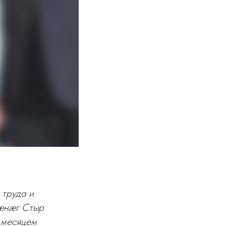
 труда и
кæнæг Стыр
 месяцем