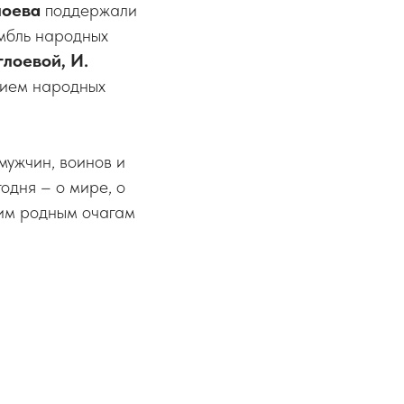
лоева
поддержали
мбль народных
глоевой, И.
нием народных
ужчин, воинов и
одня – о мире, о
оим родным очагам