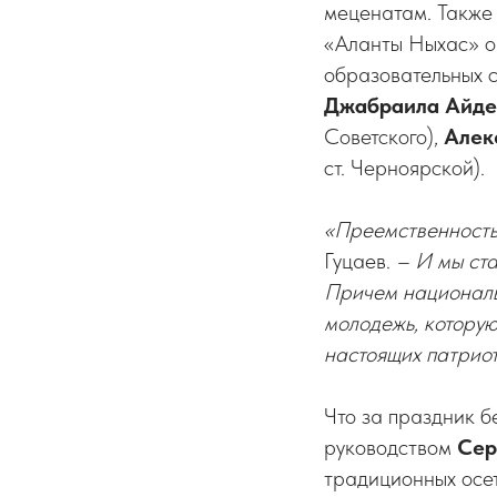
меценатам. Также
«Аланты Ныхас» о
образовательных 
Джабраила
Айде
Советского),
Алек
ст. Черноярской).
«Преемственность
Гуцаев.
– И мы ста
Причем национальн
молодежь, котору
настоящих патриот
Что за праздник б
руководством
Сер
традиционных осе