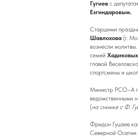
Гугиев
с депутата
Езгиндаровым.
Старшими праздни
Шавлохова
(г. Мо
вознесли молитвы
семей
Хадиковых
главой Веселовс
спортсмены и школ
Министр РСО–А по
ведомственными н
(
на снимке с Ф. Г
Фридон Гуцаев ка
Северной Осетии 