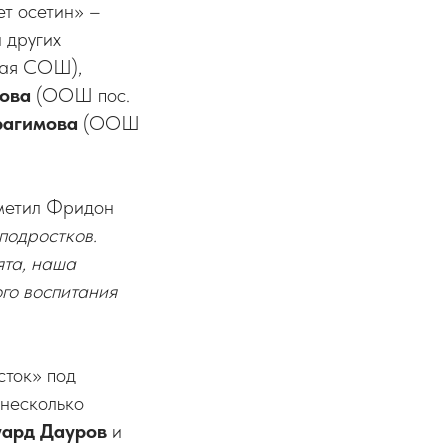
т осетин» –
 других
кая СОШ),
ова
(ООШ пос.
рагимова
(ООШ
тметил Фридон
подростков.
ята, наша
го воспитания
сток» под
несколько
уард Дауров
и