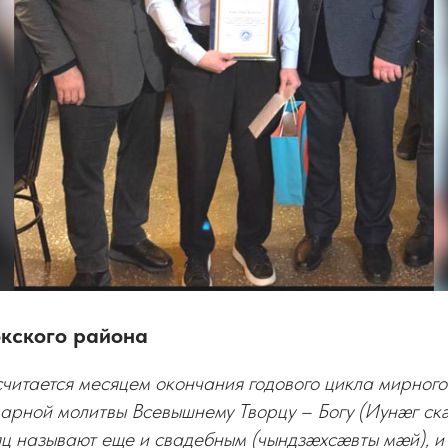
окского района
читается месяцем окончания годового цикла мирного
дарной молитвы Всевышнему Творцу – Богу (Иунæг с
яц называют еще и свадебным (чындзæхсæвты мæй), и