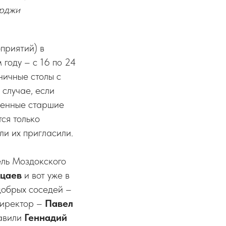
ырджи
приятий) в
 году – с 16 по 24
ничные столы с
случае, если
шенные старшие
тся только
ли их пригласили.
ель Моздокского
цаев
и вот уже в
добрых соседей –
директор –
Павел
тавили
Геннадий