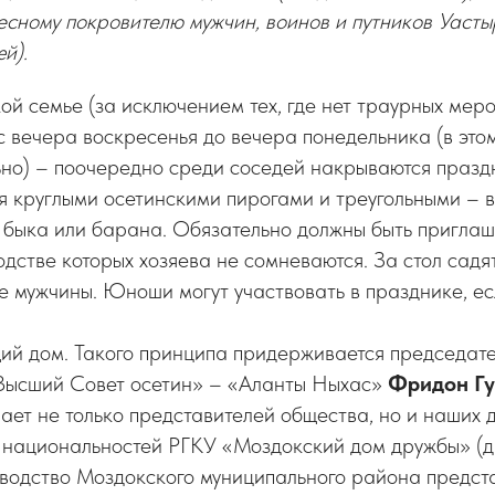
есному покровителю мужчин, воинов и путников Уаст
й).
ой семье (за исключением тех, где нет траурных меро
с вечера воскресенья до вечера понедельника (в этом
ьно) – поочередно среди соседей накрываются празд
 круглыми осетинскими пирогами и треугольными – в 
у быка или барана. Обязательно должны быть пригла
одстве которых хозяева не сомневаются. За стол садя
 мужчины. Юноши могут участвовать в празднике, ес
ий дом. Такого принципа придерживается председат
ысший Совет осетин» – «Аланты Ныхас»
Фридон Гу
ает не только представителей общества, но и наших 
 национальностей РГКУ «Моздокский дом дружбы» (
ководство Моздокского муниципального района предс