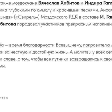
 также моздокчане
Вячеслав Хабитов
и
Индира Гаг
ика глубокими по смыслу и красивыми песнями. Анса
дындз» («Свирель») Моздокского РДК в составе
И. Га
абитова
порадовал участников прекрасным исполне
а – время благодарности Всевышнему, покровителю м
и за честную и достойную жизнь. А молитвы у всех сег
и славе, о том, чтобы все путники возвращались к св
ми.
СТВО