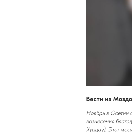
Вести из Мозд
Ноябрь в Осетии с
вознесения благо
Хуыцау). Этот мес