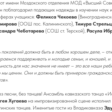
 от имени Моздокского отделения МОД «Высший Сове
н поблагодарил подающих надежды в изучении наук и
сферах учащихся:
Феликса Чекоева
(Виноградненс
мирова
(ООШ пос. Калининского),
Тимура
Стрельц
сандра
Чеботарева
(СОШ ст. Терской),
Расула Иб
 поколений должна быть в любом хорошем деле
, – о
раемся поддерживать и молодые семьи, и юношей, и 
ость для нас значения не имеет – это все наши реб
ю мы ценим. Они и должны быть примером гражданско
ов».
ез песни, без танцев! Ансамбль кавказского танца «И
гея Хугаева
на импровизированной сцене исполнил 
тинских танцев. Именитые гости из Владикавказа
Эд