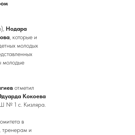
ром
о),
Нодара
ова
, которые и
детных молодых
редставленных
ы молодые
агиев
отметил
Эдуарда Кокоева
 № 1 с. Кизляра.
омитета в
, тренерам и