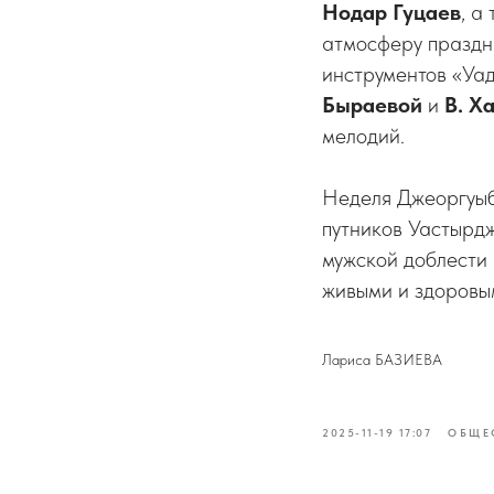
Нодар Гуцаев
, а
атмосферу праздн
инструментов «Уа
Быраевой
и
В. Х
мелодий.
Неделя Джеоргуыб
путников Уастырдж
мужской доблести 
живыми и здоровы
Лариса БАЗИЕВА
2025-11-19 17:07
ОБЩЕ