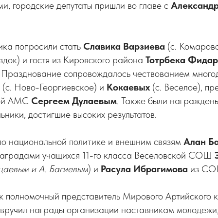
ми, городские депутаты пришли во главе с
Александ
ка попросили стать
Славика
Варзиева
(с. Комаров
здок) и гостя из Кировского района
Тотрбека
Фидар
. Празднование сопровождалось чествованием много
(с. Ново-Георгиевское) и
Кокаевых
(с. Веселое), п
кой АМС
Сергеем Дулаевым
. Также были награжден
ьники, достигшие высоких результатов.
 национальной политике и внешним связям
Алан Б
аградами учащихся 11-го класса Веселовской СОШ
уцаевым и А. Багиевым
) и
Расула Ибрагимова
из СОШ
к полномочный представитель Мирового Артийского к
вручил награды организации наставникам молодежи