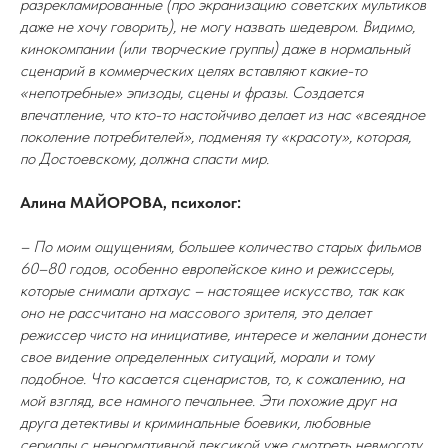
разрекламированные (про экранизацию советских мультиков
даже не хочу говорить), не могу назвать шедевром. Видимо,
кинокомпании (или творческие группы) даже в нормальный
сценарий в коммерческих целях вставляют какие-то
«непотребные» эпизоды, сцены и фразы. Создается
впечатление, что кто-то настойчиво делает из нас «всеядное
поколение потребителей», подменяя ту «красоту», которая,
по Достоевскому, должна спасти мир.
Алина МАЙОРОВА, психолог:
– По моим ощущениям, большее количество старых фильмов
60–80 годов, особенно европейское кино и режиссеры,
которые снимали артхаус – настоящее искусство, так как
оно не рассчитано на массового зрителя, это делает
режиссер чисто на инициативе, интересе и желании донести
свое видение определенных ситуаций, морали и тому
подобное. Что касается сценаристов, то, к сожалению, на
мой взгляд, все намного печальнее. Эти похожие друг на
друга детективы и криминальные боевики, любовные
сериалы с ненормативной лексикой уже смотреть невмоготу.