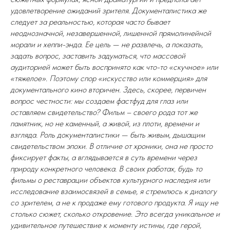
удовлетворение ожиданий зрителя. Документалистика же
следует за реальностью, которая часто бывает
неоднозначной, незавершенной, лишенной прямолинейной
морали и хеппи-энда. Ее цель — не развлечь, а показать,
задать вопрос, заставить задуматься, что массовой
аудиторией может быть воспринято как что-то «скучное» или
«тяжелое». Поэтому спор «искусство или коммерция» для
документального кино вторичен. Здесь, скорее, первичен
вопрос честности: мы создаем фастфуд для глаз или
оставляем свидетельство? Фильм – своего рода тот же
памятник, но не каменный, а живой, из плоти, времени и
взгляда. Роль документалистики — быть живым, дышащим
свидетельством эпохи. В отличие от хроники, она не просто
фиксирует факты, а вглядывается в суть времени через
природу конкретного человека. В своих работах, будь то
фильмы о реставрации объектов культурного наследия или
исследование взаимосвязей в семье, я стремлюсь к диалогу
со зрителем, а не к продаже ему готового продукта. Я ищу не
столько сюжет, сколько откровение. Это всегда уникальное и
удивительное путешествие к моменту истины, где герой,