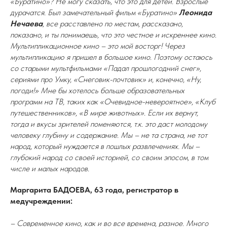
«Буратино»? Не могу сказать, что это для детей. Взрослые
дурачатся. Был замечательный фильм «Буратино»
Леонида
Нечаева
, все расставлено по местам, рассказано,
показано, и ты понимаешь, что это честное и искреннее кино.
Мультипликационное кино – это мой восторг! Через
мультипликацию я пришел в большое кино. Поэтому остаюсь
со старыми мультфильмами «Падал прошлогодний снег»,
сериями про Умку, «Снеговик-почтовик» и, конечно, «Ну,
погоди!» Мне бы хотелось больше образовательных
программ на ТВ, таких как «Очевидное-невероятное», «Клуб
путешественников», «В мире животных». Если их вернут,
тогда и вкусы зрителей поменяются, т.к. это даст молодому
человеку глубину и содержание. Мы – не та страна, не тот
народ, который нуждается в пошлых развлечениях. Мы –
глубокий народ со своей историей, со своим эпосом, в том
числе и малых народов.
Маргарита БАДОЕВА, 63 года, регистратор в
медучреждении:
– Современное кино, как и во все времена, разное. Много