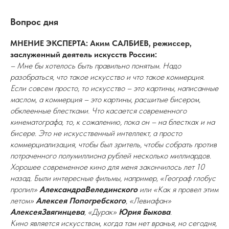
Вопрос дня
МНЕНИЕ ЭКСПЕРТА: Аким САЛБИЕВ, режиссер,
заслуженный деятель искусств России:
– Мне бы хотелось быть правильно понятым. Надо
разобраться, что такое искусство и что такое коммерция.
Если совсем просто, то искусство – это картины, написанные
маслом, а коммерция – это картины, расшитые бисером,
обклеенные блестками. Что касается современного
кинематографа, то, к сожалению, пока он – на блестках и на
бисере. Это не искусственный интеллект, а просто
коммерциализация, чтобы был зритель, чтобы собрать против
потраченного полумиллиона рублей несколько миллиардов.
Хорошее современное кино для меня закончилось лет 10
назад. Были интересные фильмы, например, «Географ глобус
пропил»
АлександраВелединского
или «Как я провел этим
летом»
Алексея Попогребского
, «Левиафан»
АлексеяЗвягинцева
, «Дурак»
Юрия Быкова
.
Кино является искусством, когда там нет вранья, но сегодня,