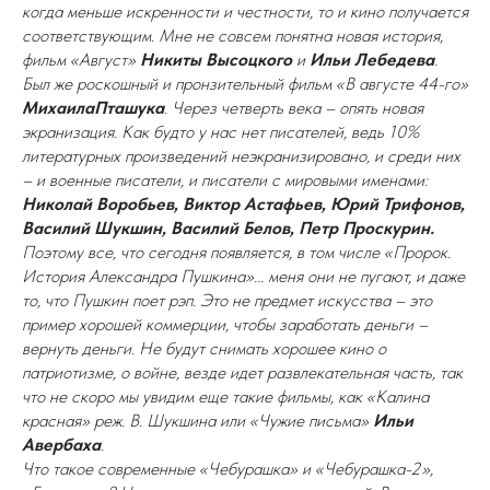
когда меньше искренности и честности, то и кино получается
соответствующим. Мне не совсем понятна новая история,
фильм «Август»
Никиты Высоцкого
и
Ильи Лебедева
.
Был же роскошный и пронзительный фильм «В августе 44-го»
МихаилаПташука
. Через четверть века – опять новая
экранизация. Как будто у нас нет писателей, ведь 10%
литературных произведений неэкранизировано, и среди них
– и военные писатели, и писатели с мировыми именами:
Николай Воробьев, Виктор Астафьев, Юрий Трифонов,
Василий Шукшин, Василий Белов, Петр Проскурин.
Поэтому все, что сегодня появляется, в том числе «Пророк.
История Александра Пушкина»... меня они не пугают, и даже
то, что Пушкин поет рэп. Это не предмет искусства – это
пример хорошей коммерции, чтобы заработать деньги –
вернуть деньги. Не будут снимать хорошее кино о
патриотизме, о войне, везде идет развлекательная часть, так
что не скоро мы увидим еще такие фильмы, как «Калина
красная» реж. В. Шукшина или «Чужие письма»
Ильи
Авербаха
.
Что такое современные «Чебурашка» и «Чебурашка-2»,